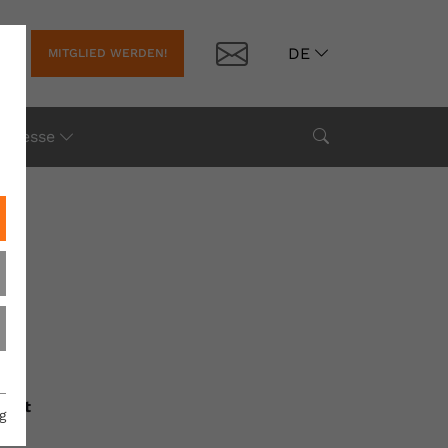
Kontakt
DE
MITGLIED WERDEN!
Suche
Presse
halt
g