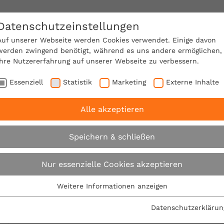
Datenschutzeinstellungen
SACHVERSTÄNDIGE FINDEN!
Auf unserer Webseite werden Cookies verwendet. Einige davon
werden zwingend benötigt, während es uns andere ermöglichen,
Ihre Nutzererfahrung auf unserer Webseite zu verbessern.
e Mitgliedschaft
Über den VPB
Ratgeber
Essenziell
Statistik
Marketing
Externe Inhalte
Alle akzeptieren
recht
Expertentipps
Reservierungsgebühren
Speichern & schließen
Expertentipps
Nur essenzielle Cookies akzeptieren
Weitere Informationen anzeigen
Essenziell
Interessante Expertentipps mit baurechtlichem In
Essenzielle Cookies werden für grundlegende Funktionen der
Datenschutzerklärun
Webseite benötigt. Dadurch ist gewährleistet, dass die