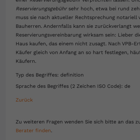
Wir verwenden auf unserer Website externe Inhalte, um Ihnen
generierte ID, für die historische
Laufzeit
90 Tage
Zweck
zusätzliche Informationen anzubieten.
Reservierungsgebühr
sehr hoch, etwa bei rund zeh
Speicherung Ihrer vorgenommen
Einstellungen, falls der Webseiten-Betreiber
Wird von Google Ads für das Conversion-
muss sie nach aktueller Rechtsprechung notariell 
Name
Cookie-Informationen anzeigen
vuid
dies eingestellt hat.
Zweck
Tracking verwendet, um Werbeklicks der
Bauherren. Andernfalls kann sie zurückverlangt wer
Nutzung auf unserer Website zuzuordnen.
Anbieter
vimeo.com
Reservierungsvereinbarung wirksam sein: Lieber di
Name
fe_typo_user
Haus kaufen, das einem nicht zusagt. Nach VPB-Erf
Laufzeit
2 Jahre
Käufer gleich von Anfang an so hart festlegen, häu
Anbieter
VPB.de
Vimeo installiert dieses Cookie, um
Käufern.
Tracking-Informationen zu sammeln, indem
Laufzeit
Session
Zweck
es eine eindeutige ID zum Einbetten von
Typ des Begriffes: definition
Videos auf der Website setzt.
Dieses Cookie wird verwendet, um die
Sprache des Begriffes (2 Zeichen ISO Code): de
Zweck
Speicherung von Benutzereinstellungen zu
ermöglichen.
Zurück
Name
CONSENT
Anbieter
youtube.com
Zu weiteren Fragen wenden Sie sich bitte an das z
Laufzeit
2 Jahre
Berater finden
.