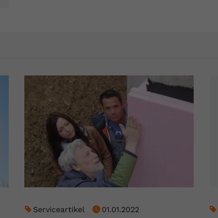
YouTube setzt dieses Cookie über
Zweck
eingebettete YouTube-Videos und registriert
anonyme statistische Daten.
Name
yt-remote-device-id
Anbieter
Youtube.com
Laufzeit
Session
YouTube setzt diesen Cookie, um die
Videopräferenzen des Benutzers zu
Zweck
speichern, der eingebettete YouTube-Videos
verwendet.
Name
yt.innertube::requests
Anbieter
youtube.com
Serviceartikel
01.01.2022