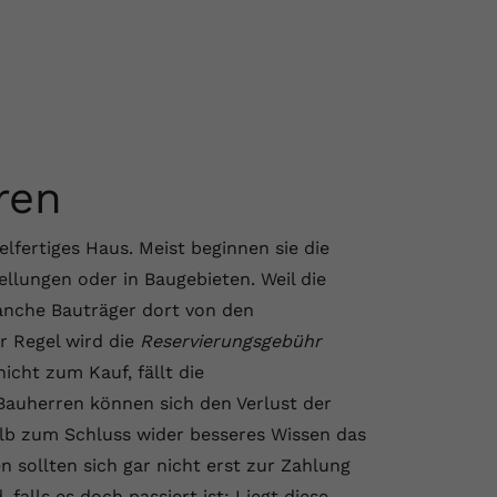
ren
fertiges Haus. Meist beginnen sie die
llungen oder in Baugebieten. Weil die
anche Bauträger dort von den
er Regel wird die
Reservierungsgebühr
cht zum Kauf, fällt die
 Bauherren können sich den Verlust der
alb zum Schluss wider besseres Wissen das
 sollten sich gar nicht erst zur Zahlung
 falls es doch passiert ist: Liegt diese