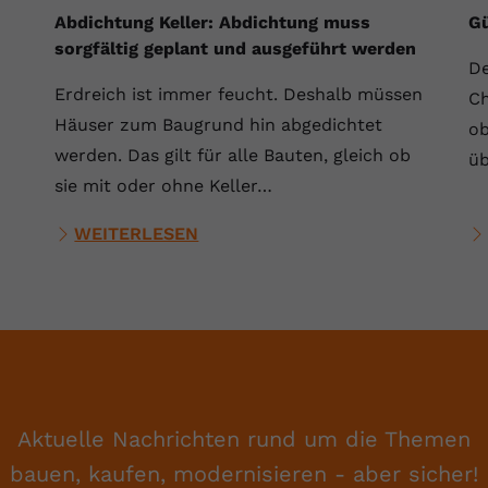
Laufzeit
Session
Abdichtung Keller: Abdichtung muss
Gü
sorgfältig geplant und ausgeführt werden
Dieser von YouTube gesetzte Cookie
De
registriert eine eindeutige ID, um Daten
Erdreich ist immer feucht. Deshalb müssen
Zweck
Ch
darüber zu speichern, welche Videos von
Häuser zum Baugrund hin abgedichtet
ob
YouTube der Nutzer gesehen hat.
werden. Das gilt für alle Bauten, gleich ob
üb
sie mit oder ohne Keller…
Name
yt.innertube::nextId
WEITERLESEN
Anbieter
Youtube.com
Laufzeit
Session
Dieser von YouTube gesetzte Cookie
registriert eine eindeutige ID, um Daten
Zweck
darüber zu speichern, welche Videos von
YouTube der Nutzer gesehen hat.
Aktuelle Nachrichten rund um die Themen
bauen, kaufen, modernisieren - aber sicher!
Name
yt-remote-connected-devices