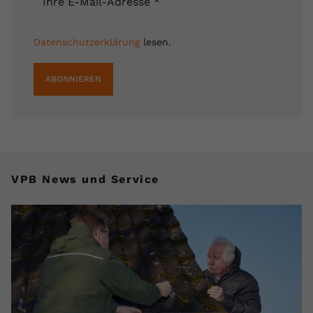
Ihre E-Mail-Adresse
*
registriert eine eindeutige ID, um
Zweck
Daten darüber zu speichern, welche
Videos von YouTube der Nutzer
Datenschutzerklärung
lesen.
gesehen hat.
ABONNIEREN
Name
yt-remote-connected-devices
Anbieter
Youtube.com
Laufzeit
Session
VPB News und Service
YouTube setzt diesen Cookie, um die
Videopräferenzen des Nutzers zu
Zweck
speichern, der eingebettete YouTube-
Videos verwendet.