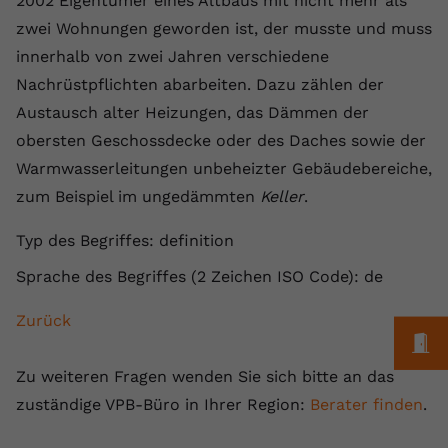
2002 Eigentümer eines Altbaus mit nicht mehr als
Laufzeit
1 Jahr
Name
Cookie-Informationen anzeigen
_gcl au
Zweck
wiederzuerkennen und statistische
zwei Wohnungen geworden ist, der musste und muss
Informationen zur Nutzung der
Dieser Wert speichert Ihre Consent-
Anbieter
Google Ads
innerhalb von zwei Jahren verschiedene
Externe Inhalte
Website zu erfassen.
Einstellungen. Unter anderem eine
Nachrüstpflichten abarbeiten. Dazu zählen der
Wir verwenden auf unserer Website externe Inhalte,
zufällig generierte ID, für die
Laufzeit
90 Tage
um Ihnen zusätzliche Informationen anzubieten.
Austausch alter Heizungen, das Dämmen der
Zweck
historische Speicherung Ihrer
vorgenommen Einstellungen, falls der
Wird von Google Ads für das
obersten Geschossdecke oder des Daches sowie der
Name
Cookie-Informationen anzeigen
vuid
Webseiten-Betreiber dies eingestellt
Conversion-Tracking verwendet, um
Warmwasserleitungen unbeheizter Gebäudebereiche,
Zweck
hat.
Werbeklicks der Nutzung auf unserer
Anbieter
vimeo.com
zum Beispiel im ungedämmten
Keller
.
Website zuzuordnen.
Laufzeit
2 Jahre
Typ des Begriffes: definition
Name
fe_typo_user
Sprache des Begriffes (2 Zeichen ISO Code): de
Vimeo installiert dieses Cookie, um
Anbieter
VPB.de
Tracking-Informationen zu sammeln,
Zurück
Zweck
indem es eine eindeutige ID zum
Laufzeit
Session
M
Einbetten von Videos auf der Website
setzt.
Dieses Cookie wird verwendet, um die
Zu weiteren Fragen wenden Sie sich bitte an das
Zweck
Speicherung von
zuständige VPB-Büro in Ihrer Region:
Berater finden
.
Benutzereinstellungen zu ermöglichen.
Name
CONSENT