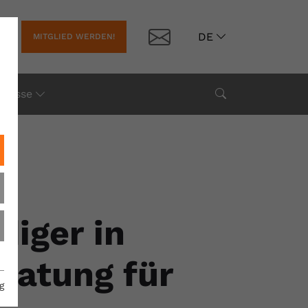
Kontakt
DE
MITGLIED WERDEN!
Suche
Presse
iger in
eratung für
g