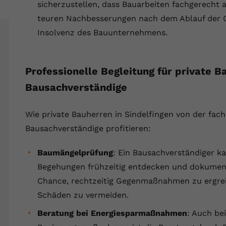
YouTube setzt dieses Cookie über
sicherzustellen, dass Bauarbeiten fachgerecht 
Zweck
eingebettete YouTube-Videos und registriert
teuren Nachbesserungen nach dem Ablauf der G
anonyme statistische Daten.
Insolvenz des Bauunternehmens.
Name
yt-remote-device-id
Professionelle Begleitung für private 
Anbieter
Youtube.com
Bausachverständige
Laufzeit
Session
Wie private Bauherren in Sindelfingen von der fa
YouTube setzt diesen Cookie, um die
Bausachverständige profitieren:
Videopräferenzen des Benutzers zu
Zweck
speichern, der eingebettete YouTube-Videos
Baumängelprüfung
: Ein Bausachverständiger k
verwendet.
Begehungen frühzeitig entdecken und dokumenti
Chance, rechtzeitig Gegenmaßnahmen zu ergreif
Name
yt.innertube::requests
Schäden zu vermeiden.
Anbieter
youtube.com
Beratung bei Energiesparmaßnahmen
: Auch be