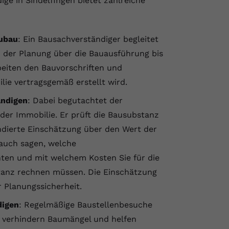
ge in Sindelfingen bietet zahlreiche
eubau
: Ein Bausachverständiger begleitet
 der Planung über die Bauausführung bis
rbeiten den Bauvorschriften und
ie vertragsgemäß erstellt wird.
ändigen
: Dabei begutachtet der
der Immobilie. Er prüft die Bausubstanz
ndierte Einschätzung über den Wert der
auch sagen, welche
n und mit welchem Kosten Sie für die
tanz rechnen müssen. Die Einschätzung
 Planungssicherheit.
digen
: Regelmäßige Baustellenbesuche
 verhindern Baumängel und helfen