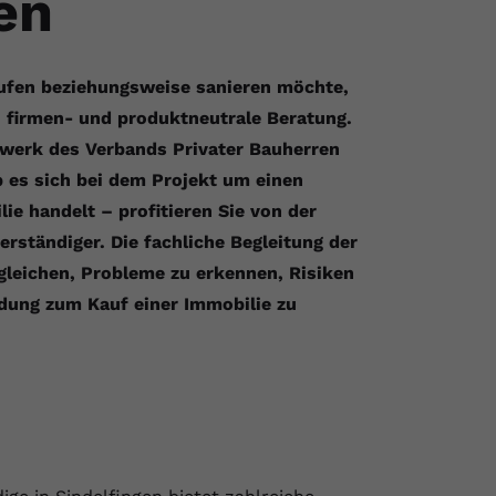
en
aufen beziehungsweise sanieren möchte,
, firmen- und produktneutrale Beratung.
zwerk des Verbands Privater Bauherren
b es sich bei dem Projekt um einen
e handelt – profitieren Sie von der
ständiger. Die fachliche Begleitung der
gleichen, Probleme zu erkennen, Risiken
idung zum Kauf einer Immobilie zu