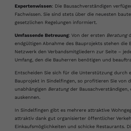
Expertenwissen
: Die Bausachverständigen verfüg
Anbieter
Youtube.com
Fachwissen. Sie sind stets über die neuesten bau
gesetzlichen Regelungen informiert.
Laufzeit
Session
Umfassende Betreuung
: Von der ersten
Beratung
d
YouTube setzt diesen Cookie, um die
Zweck
Videopräferenzen des Nutzers zu speichern,
endgültigen Abnahme des Bauprojekts stehen die
der eingebettete YouTube-Videos verwendet.
Netzwerk den Verbandsmitgliedern zur Seite – jede
Umfang, den die Bauherren benötigen und beauftr
Entscheiden Sie sich für die Unterstützung durch 
Bauprojekt in Sindelfingen, so profitieren Sie von 
unabhängigen
Beratung
der Bausachverständigen, d
auskennen.
In Sindelfingen gibt es mehrere attraktive Wohnge
attraktiv dank gut organisierter öffentlicher Verkeh
Einkaufsmöglichkeiten und schicke Restaurants. Di