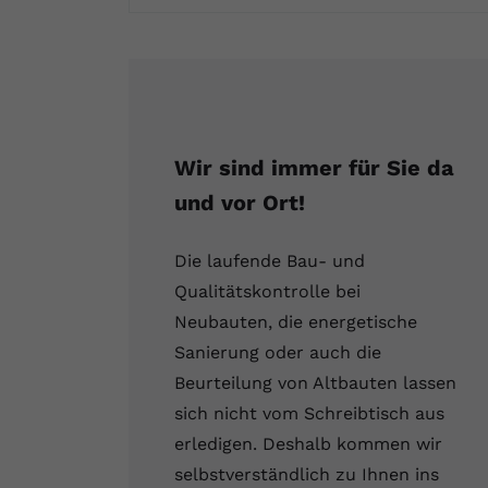
Fertighaus oder Massivhaus
Baumängel
Bauschäden
Barrierefrei wohnen
Vorteile und Kosten
Bauen und Wohnen in Deutschland
Hochwasserschutz
Bauabnahme
Schadstoffe
Kostenloses Informationsmaterial
Baufinanzierung Beratung
Baukosten
Altbau & Sanierung
Noch Fragen?
Wir sind immer für Sie da
Gutachter für Schimmel
und vor Ort!
Blower Door Test
Die laufende Bau- und
Qualitätskontrolle bei
Thermografie
Neubauten, die energetische
Sanierung oder auch die
Dachausbau
Beurteilung von Altbauten lassen
sich nicht vom Schreibtisch aus
erledigen. Deshalb kommen wir
selbstverständlich zu Ihnen ins