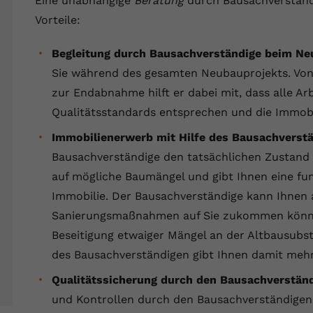
Eine unabhängige
Beratung
durch Bausachverständi
Wir verwenden auf unserer Website externe Inhalte, um Ihnen
generierte ID, für die historische
Laufzeit
90 Tage
Zweck
zusätzliche Informationen anzubieten.
Vorteile:
Speicherung Ihrer vorgenommen
Einstellungen, falls der Webseiten-Betreiber
Wird von Google Ads für das Conversion-
Name
Cookie-Informationen anzeigen
vuid
dies eingestellt hat.
Zweck
Tracking verwendet, um Werbeklicks der
Begleitung durch Bausachverständige beim N
Nutzung auf unserer Website zuzuordnen.
Sie während des gesamten Neubauprojekts. Von
Anbieter
vimeo.com
zur Endabnahme hilft er dabei mit, dass alle A
Name
fe_typo_user
Laufzeit
2 Jahre
Qualitätsstandards entsprechen und die Immobil
Anbieter
VPB.de
Vimeo installiert dieses Cookie, um
Immobilienerwerb mit Hilfe des Bausachverst
Tracking-Informationen zu sammeln, indem
Laufzeit
Session
Bausachverständige den tatsächlichen Zustand 
Zweck
es eine eindeutige ID zum Einbetten von
auf mögliche Baumängel und gibt Ihnen eine fu
Videos auf der Website setzt.
Dieses Cookie wird verwendet, um die
Immobilie. Der Bausachverständige kann Ihnen 
Zweck
Speicherung von Benutzereinstellungen zu
Sanierungsmaßnahmen auf Sie zukommen könnte
ermöglichen.
Name
CONSENT
Beseitigung etwaiger Mängel an der Altbausubs
des Bausachverständigen gibt Ihnen damit mehr
Anbieter
youtube.com
Qualitätssicherung durch den Bausachverstän
Laufzeit
2 Jahre
und Kontrollen durch den Bausachverständigen