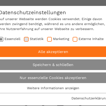
Datenschutzeinstellungen
SACHVERSTÄNDIGE FINDEN!
Auf unserer Webseite werden Cookies verwendet. Einige davon
werden zwingend benötigt, während es uns andere ermöglichen,
Ihre Nutzererfahrung auf unserer Webseite zu verbessern.
e Mitgliedschaft
Über den VPB
Karriere
Essenziell
Statistik
Marketing
Externe Inhalte
Alle akzeptieren
Bausachverständiger Sindelfingen
Speichern & schließen
Bausachverständ
Nur essenzielle Cookies akzeptieren
Weitere Informationen anzeigen
Sindelfingen: B
Essenziell
Essenzielle Cookies werden für grundlegende Funktionen der
Datenschutzerklärun
Webseite benötigt. Dadurch ist gewährleistet, dass die