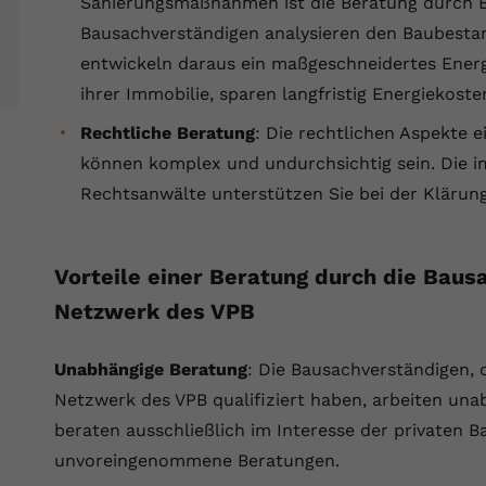
Sanierungsmaßnahmen ist die Beratung durch B
Laufzeit
Session
Bausachverständigen analysieren den Baubesta
Dieser von YouTube gesetzte Cookie
entwickeln daraus ein maßgeschneidertes Energi
registriert eine eindeutige ID, um Daten
ihrer Immobilie, sparen langfristig Energiekost
Zweck
darüber zu speichern, welche Videos von
YouTube der Nutzer gesehen hat.
Rechtliche Beratung
: Die rechtlichen Aspekte 
können komplex und undurchsichtig sein. Die i
Rechtsanwälte unterstützen Sie bei der Klärung
Name
yt.innertube::nextId
Anbieter
Youtube.com
Vorteile einer Beratung durch die Bau
Laufzeit
Session
Netzwerk des VPB
Dieser von YouTube gesetzte Cookie
registriert eine eindeutige ID, um Daten
Unabhängige Beratung
: Die Bausachverständigen, 
Zweck
darüber zu speichern, welche Videos von
Netzwerk des VPB qualifiziert haben, arbeiten un
YouTube der Nutzer gesehen hat.
beraten ausschließlich im Interesse der privaten B
unvoreingenommene Beratungen.
Name
yt-remote-connected-devices