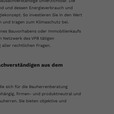
ausachverständige unverzichtbar. Die
nd und dessen Energieverbrauch und
ekonzept. So investieren Sie in den Wert
en und tragen zum Klimaschutz bei.
eines Bauvorhabens oder Immobilienkaufs
m Netzwerk des VPB tätigen
 aller rechtlichen Fragen.
sachverständigen aus dem
die sich für die Bauherrenberatung
abhängig, firmen- und produktneutral und
auherren. Sie bieten objektive und