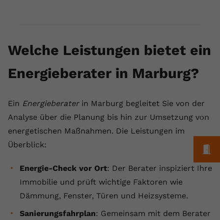
Name
yt.innertube::requests
Anbieter
youtube.com
Welche Leistungen bietet ein
Laufzeit
Session
Energieberater in Marburg?
Dieser von YouTube gesetzte Cookie
registriert eine eindeutige ID, um
Zweck
Daten darüber zu speichern, welche
Ein
Energieberater
in Marburg begleitet Sie von der
Videos von YouTube der Nutzer
Analyse über die Planung bis hin zur Umsetzung von
gesehen hat.
energetischen Maßnahmen. Die Leistungen im
Überblick:
M
Name
yt.innertube::nextId
Energie-Check vor Ort
: Der Berater inspiziert Ihre
Anbieter
Youtube.com
Immobilie und prüft wichtige Faktoren wie
Dämmung, Fenster, Türen und Heizsysteme.
Laufzeit
Session
Sanierungsfahrplan
: Gemeinsam mit dem Berater
Dieser von YouTube gesetzte Cookie