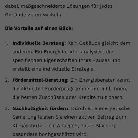
dabei, maßgeschneiderte Lösungen für jedes
Anbieter
youtube.com
Gebäude zu entwickeln.
Laufzeit
2 Jahre
Die Vorteile auf einen Blick:
YouTube setzt dieses Cookie über
Zweck
eingebettete YouTube-Videos und
Individuelle Beratung
: Kein Gebäude gleicht dem
registriert anonyme statistische Daten.
anderen. Ein Energieberater analysiert die
spezifischen Eigenschaften Ihres Hauses und
Name
yt-remote-device-id
erstellt eine individuelle Strategie.
Fördermittel-Beratung
: Ein Energieberater kennt
Anbieter
Youtube.com
die aktuellen Förderprogramme und hilft Ihnen,
Laufzeit
Session
die besten Zuschüsse oder Kredite zu sichern.
YouTube setzt diesen Cookie, um die
Nachhaltigkeit fördern
: Durch eine energetische
Videopräferenzen des Benutzers zu
Sanierung leisten Sie einen aktiven Beitrag zum
Zweck
speichern, der eingebettete YouTube-
Klimaschutz – ein Anliegen, das in Marburg
Videos verwendet.
besonders hochgeschätzt wird.