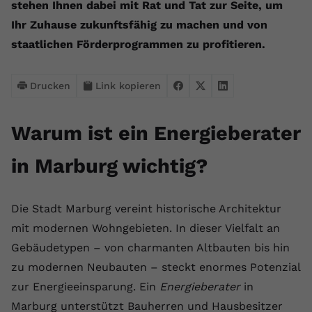
Laufzeit
1 Jahr
stehen Ihnen dabei mit Rat und Tat zur Seite, um
Name
Cookie-Informationen anzeigen
_gcl au
Zweck
wiederzuerkennen und statistische
Ihr Zuhause zukunftsfähig zu machen und von
Informationen zur Nutzung der
Dieser Wert speichert Ihre Consent-
Anbieter
Google Ads
Externe Inhalte
Website zu erfassen.
staatlichen Förderprogrammen zu profitieren.
Einstellungen. Unter anderem eine
Wir verwenden auf unserer Website externe Inhalte,
zufällig generierte ID, für die
Laufzeit
90 Tage
um Ihnen zusätzliche Informationen anzubieten.
Zweck
historische Speicherung Ihrer
Drucken
Link kopieren
vorgenommen Einstellungen, falls der
Wird von Google Ads für das
Name
Cookie-Informationen anzeigen
vuid
Webseiten-Betreiber dies eingestellt
Conversion-Tracking verwendet, um
Zweck
hat.
Werbeklicks der Nutzung auf unserer
Warum ist ein Energieberater
Anbieter
vimeo.com
Website zuzuordnen.
in Marburg wichtig?
Laufzeit
2 Jahre
Name
fe_typo_user
Vimeo installiert dieses Cookie, um
Anbieter
VPB.de
Die Stadt Marburg vereint historische Architektur
Tracking-Informationen zu sammeln,
Zweck
indem es eine eindeutige ID zum
mit modernen Wohngebieten. In dieser Vielfalt an
Laufzeit
Session
Einbetten von Videos auf der Website
Gebäudetypen – von charmanten Altbauten bis hin
setzt.
Dieses Cookie wird verwendet, um die
zu modernen Neubauten – steckt enormes Potenzial
Zweck
Speicherung von
zur Energieeinsparung. Ein
Energieberater
in
Benutzereinstellungen zu ermöglichen.
Name
CONSENT
Marburg unterstützt Bauherren und Hausbesitzer