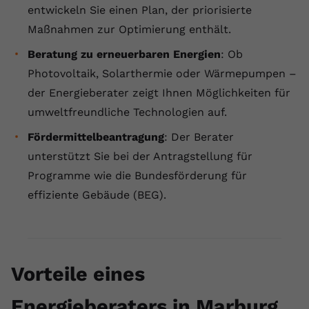
entwickeln Sie einen Plan, der priorisierte
registriert eine eindeutige ID, um
Zweck
Daten darüber zu speichern, welche
Maßnahmen zur Optimierung enthält.
Videos von YouTube der Nutzer
Beratung zu erneuerbaren Energien
: Ob
gesehen hat.
Photovoltaik, Solarthermie oder Wärmepumpen –
der Energieberater zeigt Ihnen Möglichkeiten für
Name
yt-remote-connected-devices
umweltfreundliche Technologien auf.
Anbieter
Youtube.com
Fördermittelbeantragung
: Der Berater
unterstützt Sie bei der Antragstellung für
Laufzeit
Session
Programme wie die Bundesförderung für
YouTube setzt diesen Cookie, um die
effiziente Gebäude (BEG).
Videopräferenzen des Nutzers zu
Zweck
speichern, der eingebettete YouTube-
Videos verwendet.
Vorteile eines
Energieberaters in Marburg