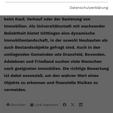
Eine fundierte Immobilienbewertung in Göttingen
Essenzielle Cookies werden für grundlegende
Fertighaus oder Massivhaus
Baumängel
Bauschäden
Barrierefrei wohnen
Vorteile und Kosten
Bauen und Wohnen in Deutschland
Datenschutzerklärung
Funktionen der Webseite benötigt. Dadurch ist
ist der Schlüssel zu erfolgreichen Entscheidungen
gewährleistet, dass die Webseite einwandfrei
beim Kauf, Verkauf oder der Sanierung von
Hochwasserschutz
Bauabnahme
Schadstoffe
Kostenloses Informationsmaterial
funktioniert.
Immobilien. Als Universitätsstadt mit wachsender
Baufinanzierung Beratung
Baukosten
Altbau & Sanierung
Noch Fragen?
Name
Cookie-Informationen anzeigen
cookie_optin
Beliebtheit bietet Göttingen eine dynamische
Immobilienlandschaft, in der sowohl Neubauten als
Anbieter
VPB.de
Gutachter für Schimmel
Statistik
auch Bestandsobjekte gefragt sind. Auch in den
Diese Technologien ermöglichen es uns, die Nutzung
umliegenden Gemeinden wie Dransfeld, Bovenden,
Laufzeit
1 Jahr
Blower Door Test
der Website zu analysieren, um die Leistung zu messen
Adelebsen und Friedland suchen viele Menschen
und zu verbessern.
Dieses Cookie wird verwendet, um
nach geeigneten Immobilien. Die richtige Bewertung
Thermografie
Zweck
Ihre Cookie-Einstellungen für diese
Name
Cookie-Informationen anzeigen
_ga
ist dabei essenziell, um den wahren Wert eines
Website zu speichern.
Objekts zu erkennen und finanzielle Risiken zu
Dachausbau
Anbieter
Google Analytics 4
Marketing
vermeiden.
Name
SgCookieOptin.lastPreferences
Marketing-Cookies ermöglichen es uns, Ihnen relevante
Laufzeit
2 Jahre
Werbung anzuzeigen und den Erfolg unserer
Anbieter
VPB.de
Werbekampagnen zu messen.
Drucken
Link kopieren
Wird von Google Analytics 4
verwendet, um Nutzer