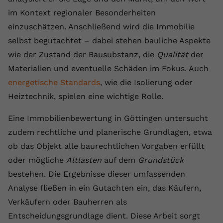
im Kontext regionaler Besonderheiten
Name
yt.innertube::requests
einzuschätzen. Anschließend wird die Immobilie
Anbieter
youtube.com
selbst begutachtet – dabei stehen bauliche Aspekte
wie der Zustand der Bausubstanz, die
Qualität
der
Laufzeit
Session
Materialien und eventuelle Schäden im Fokus. Auch
Dieser von YouTube gesetzte Cookie
energetische Standards
, wie die Isolierung oder
registriert eine eindeutige ID, um
Heiztechnik, spielen eine wichtige Rolle.
Zweck
Daten darüber zu speichern, welche
Videos von YouTube der Nutzer
Eine Immobilienbewertung in Göttingen untersucht
gesehen hat.
zudem rechtliche und planerische Grundlagen, etwa
ob das Objekt alle baurechtlichen Vorgaben erfüllt
Name
yt.innertube::nextId
oder mögliche
Altlasten
auf dem
Grundstück
bestehen. Die Ergebnisse dieser umfassenden
Anbieter
Youtube.com
Analyse fließen in ein Gutachten ein, das Käufern,
Laufzeit
Session
Verkäufern oder Bauherren als
Entscheidungsgrundlage dient. Diese Arbeit sorgt
Dieser von YouTube gesetzte Cookie