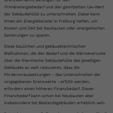
Anbieter
youtube.com
Primärenergiebedarf
und den gemittelten Uw-Wert
der Gebäudehülle zu unterschreiten. Dabei kann
Laufzeit
2 Jahre
Ihnen ein
Energieberater
in Freiburg helfen, um
Kosten und Zeit bei Neubauten oder energetischen
YouTube setzt dieses Cookie über
Zweck
eingebettete YouTube-Videos und
Sanierungen zu sparen.
registriert anonyme statistische Daten.
Diese baulichen und gebäudetechnischen
Maßnahmen, die den Bedarf und die Wärmeverluste
Name
yt-remote-device-id
über die thermische Gebäudehülle des jeweiligen
Anbieter
Youtube.com
Gebäudes so weit reduzieren, dass die
Fördervoraussetzungen - das Unterschreiten der
Laufzeit
Session
vorgegebenen Grenzwerte - erfüllt werden,
YouTube setzt diesen Cookie, um die
erfordern einen höheren Finanzbedarf. Dieser
Videopräferenzen des Benutzers zu
Finanzbedarf kann schon bei Neubauten aber
Zweck
speichern, der eingebettete YouTube-
insbesondere bei Bestandsgebäuden erheblich sein.
Videos verwendet.