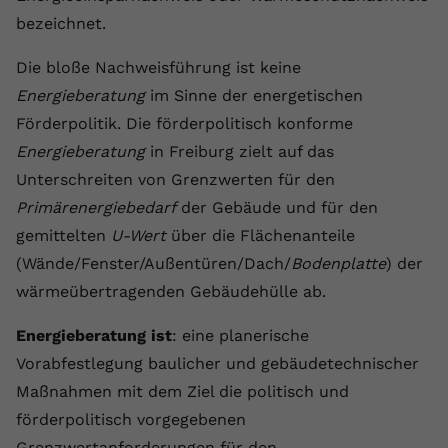
Laufzeit
1 Jahr
Name
Cookie-Informationen anzeigen
_gcl au
Zweck
wiederzuerkennen und statistische
bezeichnet.
Informationen zur Nutzung der
Dieser Wert speichert Ihre Consent-
Anbieter
Google Ads
Externe Inhalte
Website zu erfassen.
Die bloße Nachweisführung ist keine
Einstellungen. Unter anderem eine
Wir verwenden auf unserer Website externe Inhalte,
zufällig generierte ID, für die
Laufzeit
90 Tage
Energieberatung
im Sinne der energetischen
um Ihnen zusätzliche Informationen anzubieten.
Zweck
historische Speicherung Ihrer
Förderpolitik. Die förderpolitisch konforme
vorgenommen Einstellungen, falls der
Wird von Google Ads für das
Name
Cookie-Informationen anzeigen
vuid
Energieberatung
in Freiburg zielt auf das
Webseiten-Betreiber dies eingestellt
Conversion-Tracking verwendet, um
Zweck
Unterschreiten von Grenzwerten für den
hat.
Werbeklicks der Nutzung auf unserer
Anbieter
vimeo.com
Website zuzuordnen.
Primärenergiebedarf
der Gebäude und für den
gemittelten
U-Wert
über die Flächenanteile
Laufzeit
2 Jahre
Name
fe_typo_user
(Wände/Fenster/Außentüren/Dach/
Bodenplatte
) der
Vimeo installiert dieses Cookie, um
Anbieter
VPB.de
wärmeübertragenden Gebäudehülle ab.
Tracking-Informationen zu sammeln,
Zweck
indem es eine eindeutige ID zum
Laufzeit
Session
Energieberatung ist
: eine planerische
Einbetten von Videos auf der Website
Vorabfestlegung baulicher und gebäudetechnischer
setzt.
Dieses Cookie wird verwendet, um die
Maßnahmen mit dem Ziel die politisch und
Zweck
Speicherung von
Benutzereinstellungen zu ermöglichen.
förderpolitisch vorgegebenen
Name
CONSENT
Grenzwertanforderungen für den