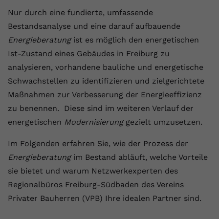
registriert eine eindeutige ID, um
Nur durch eine fundierte, umfassende
Zweck
Daten darüber zu speichern, welche
Bestandsanalyse und eine darauf aufbauende
Videos von YouTube der Nutzer
Energieberatung
gesehen hat.
ist es möglich den energetischen
Ist-Zustand eines Gebäudes in Freiburg zu
analysieren, vorhandene bauliche und energetische
Name
yt-remote-connected-devices
Schwachstellen zu identifizieren und zielgerichtete
Anbieter
Youtube.com
Maßnahmen zur Verbesserung der Energieeffizienz
zu benennen. Diese sind im weiteren Verlauf der
Laufzeit
Session
energetischen
Modernisierung
gezielt umzusetzen.
YouTube setzt diesen Cookie, um die
Im Folgenden erfahren Sie, wie der Prozess der
Videopräferenzen des Nutzers zu
Zweck
speichern, der eingebettete YouTube-
Energieberatung
im Bestand abläuft, welche Vorteile
Videos verwendet.
sie bietet und warum Netzwerkexperten des
Regionalbüros Freiburg-Südbaden des Vereins
Privater Bauherren (VPB) Ihre idealen Partner sind.