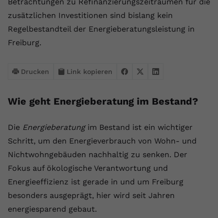
Betrachtungen zu Refinanzierungszeiträumen für die
zusätzlichen Investitionen sind bislang kein
Name
yt.innertube::requests
Regelbestandteil der Energieberatungsleistung in
Anbieter
youtube.com
Freiburg.
Laufzeit
Session
Drucken
Link kopieren
Dieser von YouTube gesetzte Cookie
registriert eine eindeutige ID, um
Zweck
Daten darüber zu speichern, welche
Wie geht Energieberatung im Bestand?
Videos von YouTube der Nutzer
gesehen hat.
Die
Energieberatung
im Bestand ist ein wichtiger
Schritt, um den Energieverbrauch von Wohn- und
Name
yt.innertube::nextId
Nichtwohngebäuden nachhaltig zu senken. Der
Fokus auf ökologische Verantwortung und
Anbieter
Youtube.com
Energieeffizienz ist gerade in und um Freiburg
Laufzeit
Session
besonders ausgeprägt, hier wird seit Jahren
energiesparend gebaut.
Dieser von YouTube gesetzte Cookie