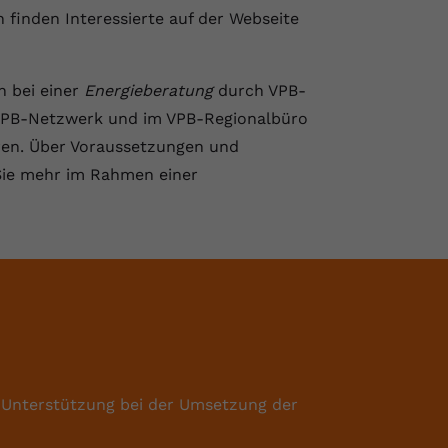
finden Interessierte auf der Webseite
h bei einer
Energieberatung
durch VPB-
VPB-Netzwerk und im VPB-Regionalbüro
eren. Über Voraussetzungen und
ie mehr im Rahmen einer
 Unterstützung bei der Umsetzung der