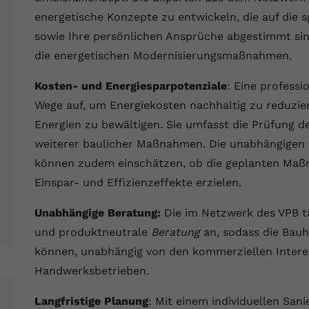
Wir verwenden auf unserer Website externe Inhalte, um Ihnen
generierte ID, für die historische
Laufzeit
90 Tage
Zweck
zusätzliche Informationen anzubieten.
energetische Konzepte zu entwickeln, die auf die 
Speicherung Ihrer vorgenommen
Einstellungen, falls der Webseiten-Betreiber
sowie Ihre persönlichen Ansprüche abgestimmt sin
Wird von Google Ads für das Conversion-
Name
Cookie-Informationen anzeigen
vuid
dies eingestellt hat.
Zweck
Tracking verwendet, um Werbeklicks der
die energetischen Modernisierungsmaßnahmen.
Nutzung auf unserer Website zuzuordnen.
Anbieter
vimeo.com
Kosten- und Energiesparpotenziale
: Eine professi
Name
fe_typo_user
Laufzeit
2 Jahre
Wege auf, um Energiekosten nachhaltig zu reduzie
Energien zu bewältigen. Sie umfasst die Prüfung
Anbieter
VPB.de
Vimeo installiert dieses Cookie, um
weiterer baulicher Maßnahmen. Die unabhängigen
Tracking-Informationen zu sammeln, indem
Laufzeit
Session
Zweck
können zudem einschätzen, ob die geplanten Maß
es eine eindeutige ID zum Einbetten von
Videos auf der Website setzt.
Einspar- und Effizienzeffekte erzielen.
Dieses Cookie wird verwendet, um die
Zweck
Speicherung von Benutzereinstellungen zu
Unabhängige Beratung:
Die im Netzwerk des VPB t
ermöglichen.
Name
CONSENT
und produktneutrale
Beratung
an, sodass die Bauh
können, unabhängig von den kommerziellen Intere
Anbieter
youtube.com
Handwerksbetrieben.
Laufzeit
2 Jahre
Langfristige Planung
: Mit einem individuellen Sa