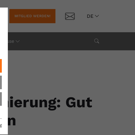
Kontakt
DE
MITGLIED WERDEN!
Suche
Presse
nierung: Gut
orn
g