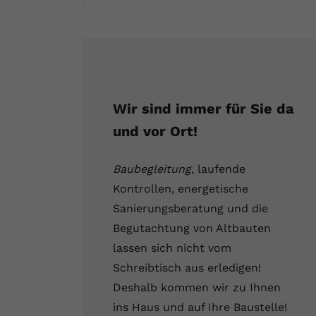
Fertighaus oder Massivhaus
Baumängel
Bauschäden
Barrierefrei wohnen
Vorteile und Kosten
Bauen und Wohnen in Deutschland
Hochwasserschutz
Bauabnahme
Schadstoffe
Kostenloses Informationsmaterial
Baufinanzierung Beratung
Baukosten
Altbau & Sanierung
Noch Fragen?
Wir sind immer für Sie da
Gutachter für Schimmel
und vor Ort!
Blower Door Test
Baubegleitung
, laufende
Kontrollen, energetische
Thermografie
Sanierungsberatung und die
Begutachtung von Altbauten
Dachausbau
lassen sich nicht vom
Schreibtisch aus erledigen!
Deshalb kommen wir zu Ihnen
ins Haus und auf Ihre Baustelle!