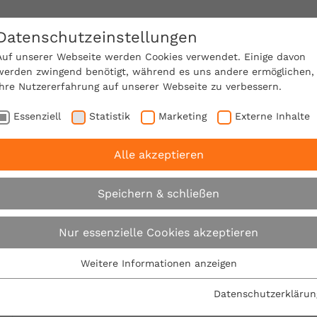
Datenschutzeinstellungen
SACHVERSTÄNDIGE FINDEN!
Auf unserer Webseite werden Cookies verwendet. Einige davon
werden zwingend benötigt, während es uns andere ermöglichen,
Ihre Nutzererfahrung auf unserer Webseite zu verbessern.
e Mitgliedschaft
Über den VPB
Karriere
Essenziell
Statistik
Marketing
Externe Inhalte
Alle akzeptieren
eig
Energieberater Gifhorn
Speichern & schließen
Energetische Sa
Nur essenzielle Cookies akzeptieren
Weitere Informationen anzeigen
beraten in Gifh
Essenziell
Essenzielle Cookies werden für grundlegende Funktionen der
Datenschutzerklärun
Webseite benötigt. Dadurch ist gewährleistet, dass die