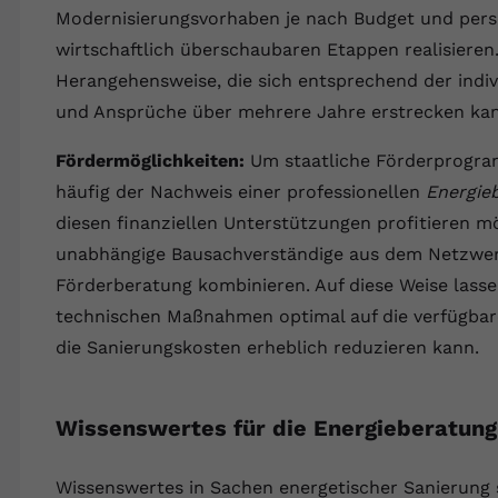
YouTube setzt dieses Cookie über
Modernisierungsvorhaben je nach Budget und per
Zweck
eingebettete YouTube-Videos und registriert
wirtschaftlich überschaubaren Etappen realisieren
anonyme statistische Daten.
Herangehensweise, die sich entsprechend der indiv
und Ansprüche über mehrere Jahre erstrecken ka
Name
yt-remote-device-id
Fördermöglichkeiten:
Um staatliche Förderprogra
Anbieter
Youtube.com
häufig der Nachweis einer professionellen
Energie
Laufzeit
Session
diesen finanziellen Unterstützungen profitieren m
unabhängige Bausachverständige aus dem Netzwerk
YouTube setzt diesen Cookie, um die
Förderberatung kombinieren. Auf diese Weise lassen
Videopräferenzen des Benutzers zu
Zweck
technischen Maßnahmen optimal auf die verfügba
speichern, der eingebettete YouTube-Videos
verwendet.
die Sanierungskosten erheblich reduzieren kann.
Name
yt.innertube::requests
Wissenswertes für die Energieberatung 
Anbieter
youtube.com
Wissenswertes in Sachen energetischer Sanierung