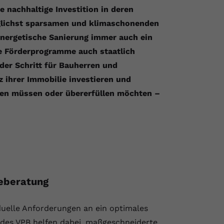
e nachhaltige Investition in deren
möglichst sparsamen und klimaschonenden
energetische Sanierung immer auch ein
e Förderprogramme auch staatlich
der Schritt für Bauherren und
nz ihrer Immobilie investieren und
llen müssen oder übererfüllen möchten –
ieberatung
iduelle Anforderungen an ein optimales
des VPB helfen dabei, maßgeschneiderte