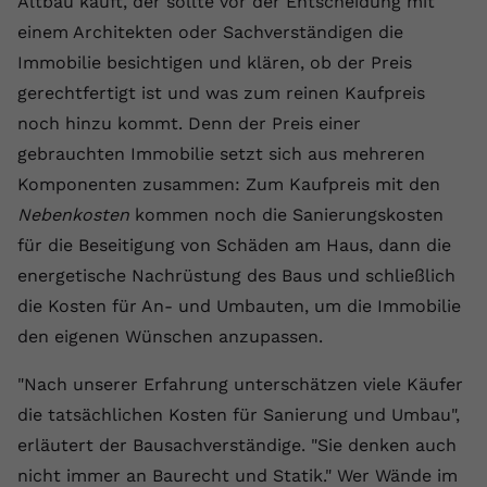
Altbau kauft, der sollte vor der Entscheidung mit
Anbieter
youtube.com
einem Architekten oder Sachverständigen die
Immobilie besichtigen und klären, ob der Preis
Laufzeit
2 Jahre
gerechtfertigt ist und was zum reinen Kaufpreis
YouTube setzt dieses Cookie über
noch hinzu kommt. Denn der Preis einer
Zweck
eingebettete YouTube-Videos und
gebrauchten Immobilie setzt sich aus mehreren
registriert anonyme statistische Daten.
Komponenten zusammen: Zum Kaufpreis mit den
Nebenkosten
kommen noch die Sanierungskosten
Name
yt-remote-device-id
für die Beseitigung von Schäden am Haus, dann die
energetische Nachrüstung des Baus und schließlich
Anbieter
Youtube.com
die Kosten für An- und Umbauten, um die Immobilie
Laufzeit
Session
den eigenen Wünschen anzupassen.
YouTube setzt diesen Cookie, um die
"Nach unserer Erfahrung unterschätzen viele Käufer
Videopräferenzen des Benutzers zu
die tatsächlichen Kosten für Sanierung und Umbau",
Zweck
speichern, der eingebettete YouTube-
erläutert der Bausachverständige. "Sie denken auch
Videos verwendet.
nicht immer an Baurecht und Statik." Wer Wände im