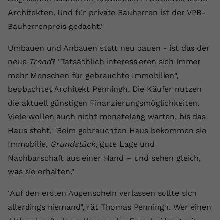
Laufzeit
1 Jahr
Name
Cookie-Informationen anzeigen
_gcl au
Zweck
wiederzuerkennen und statistische
Architekten. Und für private Bauherren ist der VPB-
Informationen zur Nutzung der
Dieser Wert speichert Ihre Consent-
Anbieter
Google Ads
Bauherrenpreis gedacht."
Externe Inhalte
Website zu erfassen.
Einstellungen. Unter anderem eine
Wir verwenden auf unserer Website externe Inhalte,
zufällig generierte ID, für die
Laufzeit
90 Tage
Umbauen und Anbauen statt neu bauen - ist das der
um Ihnen zusätzliche Informationen anzubieten.
Zweck
historische Speicherung Ihrer
neue
Trend
? "Tatsächlich interessieren sich immer
vorgenommen Einstellungen, falls der
Wird von Google Ads für das
Name
Cookie-Informationen anzeigen
vuid
mehr Menschen für gebrauchte Immobilien",
Webseiten-Betreiber dies eingestellt
Conversion-Tracking verwendet, um
Zweck
hat.
beobachtet Architekt Penningh. Die Käufer nutzen
Werbeklicks der Nutzung auf unserer
Anbieter
vimeo.com
Website zuzuordnen.
die aktuell günstigen Finanzierungsmöglichkeiten.
Laufzeit
2 Jahre
Viele wollen auch nicht monatelang warten, bis das
Name
fe_typo_user
Haus steht. "Beim gebrauchten Haus bekommen sie
Vimeo installiert dieses Cookie, um
Anbieter
VPB.de
Immobilie,
Grundstück
, gute Lage und
Tracking-Informationen zu sammeln,
Nachbarschaft aus einer Hand – und sehen gleich,
Zweck
indem es eine eindeutige ID zum
Laufzeit
Session
Einbetten von Videos auf der Website
was sie erhalten."
setzt.
Dieses Cookie wird verwendet, um die
"Auf den ersten Augenschein verlassen sollte sich
Zweck
Speicherung von
Benutzereinstellungen zu ermöglichen.
allerdings niemand", rät Thomas Penningh. Wer einen
Name
CONSENT