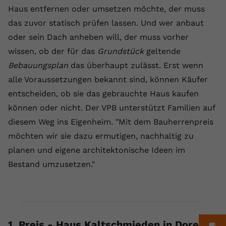
Haus entfernen oder umsetzen möchte, der muss
Name
yt.innertube::requests
das zuvor statisch prüfen lassen. Und wer anbaut
oder sein Dach anheben will, der muss vorher
Anbieter
youtube.com
wissen, ob der für das
Grundstück
geltende
Laufzeit
Session
Bebauungsplan
das überhaupt zulässt. Erst wenn
alle Voraussetzungen bekannt sind, können Käufer
Dieser von YouTube gesetzte Cookie
registriert eine eindeutige ID, um
entscheiden, ob sie das gebrauchte Haus kaufen
Zweck
Daten darüber zu speichern, welche
können oder nicht. Der VPB unterstützt Familien auf
Videos von YouTube der Nutzer
diesem Weg ins Eigenheim. "Mit dem Bauherrenpreis
gesehen hat.
möchten wir sie dazu ermutigen, nachhaltig zu
planen und eigene architektonische Ideen im
Name
yt.innertube::nextId
Bestand umzusetzen."
Anbieter
Youtube.com
Laufzeit
Session
Dieser von YouTube gesetzte Cookie
1. Preis - Haus Kaltschmieden in Doren