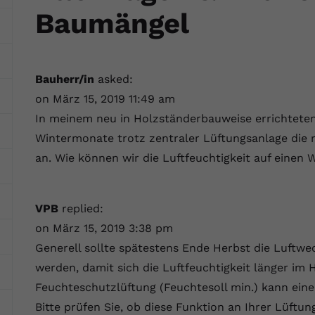
Webseite einwandfrei funktioniert.
Baumängel
Name
Cookie-Informationen anzeigen
cookie_optin
Anbieter
VPB.de
Statistik
Bauherr/in
asked:
Diese Technologien ermöglichen es uns, die Nutzung der
Laufzeit
1 Jahr
on März 15, 2019 11:49 am
Website zu analysieren, um die Leistung zu messen und zu
verbessern.
In meinem neu in Holzständerbauweise errichteten 
Dieses Cookie wird verwendet, um Ihre
Wintermonate trotz zentraler Lüftungsanlage die r
Zweck
Cookie-Einstellungen für diese Website zu
Name
Cookie-Informationen anzeigen
_ga
speichern.
an. Wie können wir die Luftfeuchtigkeit auf eine
Anbieter
Google Analytics 4
Marketing
Name
SgCookieOptin.lastPreferences
Marketing-Cookies ermöglichen es uns, Ihnen relevante
Laufzeit
2 Jahre
VPB
replied:
Werbung anzuzeigen und den Erfolg unserer Werbekampagnen
on März 15, 2019 3:38 pm
Anbieter
VPB.de
zu messen.
Wird von Google Analytics 4 verwendet, um
Generell sollte spätestens Ende Herbst die Luftwec
Nutzer wiederzuerkennen und statistische
Laufzeit
1 Jahr
Zweck
Name
Cookie-Informationen anzeigen
_gcl au
werden, damit sich die Luftfeuchtigkeit länger im 
Informationen zur Nutzung der Website zu
erfassen.
Feuchteschutzlüftung (Feuchtesoll min.) kann ein
Dieser Wert speichert Ihre Consent-
Anbieter
Google Ads
Externe Inhalte
Einstellungen. Unter anderem eine zufällig
Bitte prüfen Sie, ob diese Funktion an Ihrer Lüftu