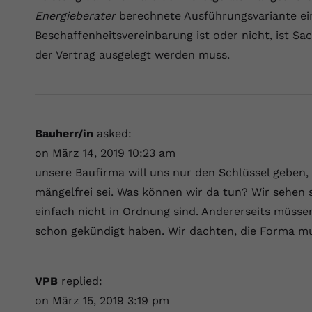
Energieberater
berechnete Ausführungsvariante ein
Anbieter
Youtube.com
Beschaffenheitsvereinbarung ist oder nicht, ist Sa
der Vertrag ausgelegt werden muss.
Laufzeit
Session
YouTube setzt diesen Cookie, um die
Zweck
Videopräferenzen des Nutzers zu speichern,
der eingebettete YouTube-Videos verwendet.
Bauherr/in
asked:
on März 14, 2019 10:23 am
unsere Baufirma will uns nur den Schlüssel geben, 
mängelfrei sei. Was können wir da tun? Wir sehen 
einfach nicht in Ordnung sind. Andererseits müsse
schon gekündigt haben. Wir dachten, die Forma m
VPB
replied:
on März 15, 2019 3:19 pm