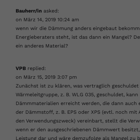
Laufzeit
Session
Bauherr/in
asked:
Dieser von YouTube gesetzte Cookie
on März 14, 2019 10:24 am
registriert eine eindeutige ID, um Daten
Zweck
wenn wir die Dämmung anders eingebaut bekommen
darüber zu speichern, welche Videos von
Energieberaters steht, ist das dann ein Mangel? De
YouTube der Nutzer gesehen hat.
ein anderes Material?
Name
yt.innertube::nextId
VPB
replied:
Anbieter
Youtube.com
on März 15, 2019 3:07 pm
Laufzeit
Session
Zunächst ist zu klären, was vertraglich geschuldet
Wärmeleitgruppe, z. B. WLG 035, geschuldet, kann
Dieser von YouTube gesetzte Cookie
Dämmmaterialien erreicht werden, die dann auch 
registriert eine eindeutige ID, um Daten
Zweck
darüber zu speichern, welche Videos von
der Dämmstoff, z. B. EPS oder XPS (evtl. noch mit
YouTube der Nutzer gesehen hat.
den Verwendungszweck) vereinbart, stellt die Ve
wenn er den ausgeschriebenen Dämmwert besitzt, 
Leistung dar und wäre demzufolge als Mangel zu 
Name
yt-remote-connected-devices