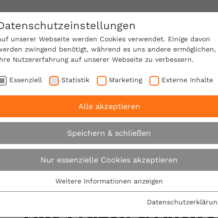
Datenschutzeinstellungen
SACHVERSTÄNDIGE FINDEN!
Auf unserer Webseite werden Cookies verwendet. Einige davon
werden zwingend benötigt, während es uns andere ermöglichen,
Ihre Nutzererfahrung auf unserer Webseite zu verbessern.
e Mitgliedschaft
Über den VPB
Karriere
Essenziell
Statistik
Marketing
Externe Inhalte
Alle akzeptieren
rtenchats
März 2019 - Baumängel
Speichern & schließen
März 2019
Nur essenzielle Cookies akzeptieren
Weitere Informationen anzeigen
Essenziell
Essenzielle Cookies werden für grundlegende Funktionen der
Datenschutzerklärun
Alle Fragen & Antw
Webseite benötigt. Dadurch ist gewährleistet, dass die