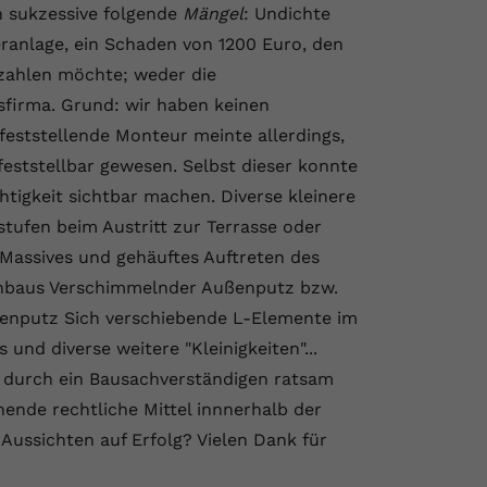
 sukzessive folgende
Mängel
: Undichte
ranlage, ein Schaden von 1200 Euro, den
zahlen möchte; weder die
nsfirma. Grund: wir haben keinen
eststellende Monteur meinte allerdings,
eststellbar gewesen. Selbst dieser konnte
htigkeit sichtbar machen. Diverse kleinere
tufen beim Austritt zur Terrasse oder
Massives und gehäuftes Auftreten des
nbaus Verschimmelnder Außenputz bzw.
ßenputz Sich verschiebende L-Elemente im
nd diverse weitere "Kleinigkeiten"...
 durch ein Bausachverständigen ratsam
ende rechtliche Mittel innnerhalb der
Aussichten auf Erfolg? Vielen Dank für