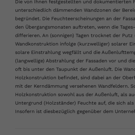
Die von Ihnen festgestellten und dokumentierten F
YouTube setzt dieses Cookie über
Zweck
eingebettete YouTube-Videos und registriert
unterschiedlich dämmenden Wandzonen der Bereic
anonyme statistische Daten.
begründet. Die Feuchteerscheinungen an der Fass
den Übergangsmonaten auftreten, wenn die Tages
Name
yt-remote-device-id
differieren. An (sonnigen) Tagen trocknet der Putz
Wandkonstruktion infolge (kurzwelliger) solarer Ei
Anbieter
Youtube.com
solare Einstrahlung wegfällt und die Außenlufttemp
Laufzeit
Session
(langwellige) Abstrahlung der Fassaden vor und d
oft bis unter den Taupunkt der Außenluft. Die Wand
YouTube setzt diesen Cookie, um die
Holzkonstruktion befindet, sind dabei an der Ober
Videopräferenzen des Benutzers zu
Zweck
mit der Kerndämmung versehenen Wandfeldern. So
speichern, der eingebettete YouTube-Videos
verwendet.
Holzkonstruktion sowohl aus der Außenluft, als 
Untergrund (Holzständer) Feuchte auf, die sich al
Insofern ist diesbezüglich gegenüber dem Untern
Name
yt.innertube::requests
Anbieter
youtube.com