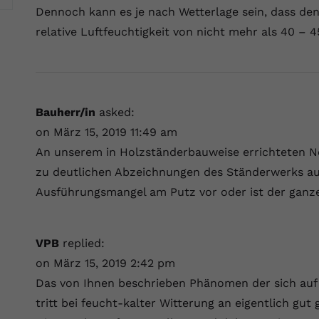
Wir verwenden auf unserer Website externe Inhalte, um Ihnen
generierte ID, für die historische
Laufzeit
90 Tage
Dennoch kann es je nach Wetterlage sein, dass de
Zweck
zusätzliche Informationen anzubieten.
Speicherung Ihrer vorgenommen
relative Luftfeuchtigkeit von nicht mehr als 40 – 4
Einstellungen, falls der Webseiten-Betreiber
Wird von Google Ads für das Conversion-
Name
Cookie-Informationen anzeigen
vuid
dies eingestellt hat.
Zweck
Tracking verwendet, um Werbeklicks der
Nutzung auf unserer Website zuzuordnen.
Anbieter
vimeo.com
Name
fe_typo_user
Laufzeit
2 Jahre
Bauherr/in
asked:
Anbieter
VPB.de
on März 15, 2019 11:49 am
Vimeo installiert dieses Cookie, um
An unserem in Holzständerbauweise errichteten N
Tracking-Informationen zu sammeln, indem
Laufzeit
Session
Zweck
es eine eindeutige ID zum Einbetten von
zu deutlichen Abzeichnungen des Ständerwerks auf
Videos auf der Website setzt.
Dieses Cookie wird verwendet, um die
Ausführungsmangel am Putz vor oder ist der ganz
Zweck
Speicherung von Benutzereinstellungen zu
ermöglichen.
Name
CONSENT
VPB
replied:
Anbieter
youtube.com
on März 15, 2019 2:42 pm
Das von Ihnen beschrieben Phänomen der sich au
Laufzeit
2 Jahre
tritt bei feucht-kalter Witterung an eigentlich g