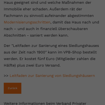
Haus geeignet sind und welche Maßnahmen der
Name
yt.innertube::requests
Immobilie eher schaden. Außerdem rät der
Fachmann zu sinnvoll aufeinander abgestimmten
Anbieter
youtube.com
Modernisierungsschritten
, damit das Haus nach und
Laufzeit
Session
nach – und auch in finanziell überschaubaren
Abschnitten - saniert werden kann.
Dieser von YouTube gesetzte Cookie
registriert eine eindeutige ID, um
Der "Leitfaden zur Sanierung eines Siedlungshauses
Zweck
Daten darüber zu speichern, welche
aus der Zeit nach 1900" kann im VPB-Shop bestellt
Videos von YouTube der Nutzer
gesehen hat.
werden. Er kostet fünf Euro (Mitglieder zahlen die
Hälfte) plus zwei Euro Versand.
Name
yt.innertube::nextId
>>
Leitfaden zur Sanierung von Siedlungshäusern
Anbieter
Youtube.com
Zurück
Laufzeit
Session
Weitere Informationen beim Verband Privater
Dieser von YouTube gesetzte Cookie