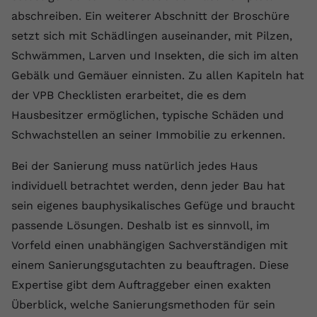
abschreiben. Ein weiterer Abschnitt der Broschüre
Anbieter
youtube.com
setzt sich mit Schädlingen auseinander, mit Pilzen,
Laufzeit
2 Jahre
Schwämmen, Larven und Insekten, die sich im alten
Gebälk und Gemäuer einnisten. Zu allen Kapiteln hat
YouTube setzt dieses Cookie über
der VPB Checklisten erarbeitet, die es dem
Zweck
eingebettete YouTube-Videos und
registriert anonyme statistische Daten.
Hausbesitzer ermöglichen, typische Schäden und
Schwachstellen an seiner Immobilie zu erkennen.
Name
yt-remote-device-id
Bei der Sanierung muss natürlich jedes Haus
individuell betrachtet werden, denn jeder Bau hat
Anbieter
Youtube.com
sein eigenes bauphysikalisches Gefüge und braucht
Laufzeit
Session
passende Lösungen. Deshalb ist es sinnvoll, im
Vorfeld einen unabhängigen Sachverständigen mit
YouTube setzt diesen Cookie, um die
Videopräferenzen des Benutzers zu
einem Sanierungsgutachten zu beauftragen. Diese
Zweck
speichern, der eingebettete YouTube-
Expertise gibt dem Auftraggeber einen exakten
Videos verwendet.
Überblick, welche Sanierungsmethoden für sein