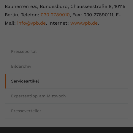
registriert eine eindeutige ID, um
Bauherren e.V., Bundesbüro, Chausseestraße 8, 10115
Zweck
Daten darüber zu speichern, welche
Berlin, Telefon:
030 2789010
, Fax: 030 27890111, E-
Videos von YouTube der Nutzer
Mail:
info@vpb.de
, Internet:
www.vpb.de
.
gesehen hat.
Name
yt-remote-connected-devices
Presseportal
Anbieter
Youtube.com
Bildarchiv
Laufzeit
Session
Serviceartikel
YouTube setzt diesen Cookie, um die
Videopräferenzen des Nutzers zu
Zweck
speichern, der eingebettete YouTube-
Expertentipp am Mittwoch
Videos verwendet.
Presseverteiler