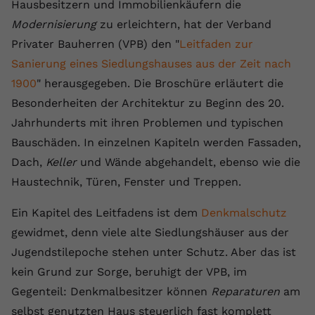
Laufzeit
1 Jahr
Hausbesitzern und Immobilienkäufern die
Name
Cookie-Informationen anzeigen
_gcl au
Zweck
wiederzuerkennen und statistische
Modernisierung
zu erleichtern, hat der Verband
Informationen zur Nutzung der
Dieser Wert speichert Ihre Consent-
Anbieter
Google Ads
Externe Inhalte
Privater Bauherren (VPB) den "
Website zu erfassen.
Leitfaden zur
Einstellungen. Unter anderem eine
Wir verwenden auf unserer Website externe Inhalte,
Sanierung eines Siedlungshauses aus der Zeit nach
zufällig generierte ID, für die
Laufzeit
90 Tage
um Ihnen zusätzliche Informationen anzubieten.
Zweck
historische Speicherung Ihrer
1900
" herausgegeben. Die Broschüre erläutert die
vorgenommen Einstellungen, falls der
Wird von Google Ads für das
Besonderheiten der Architektur zu Beginn des 20.
Name
Cookie-Informationen anzeigen
vuid
Webseiten-Betreiber dies eingestellt
Conversion-Tracking verwendet, um
Zweck
Jahrhunderts mit ihren Problemen und typischen
hat.
Werbeklicks der Nutzung auf unserer
Anbieter
vimeo.com
Bauschäden. In einzelnen Kapiteln werden Fassaden,
Website zuzuordnen.
Dach,
Keller
und Wände abgehandelt, ebenso wie die
Laufzeit
2 Jahre
Name
fe_typo_user
Haustechnik, Türen, Fenster und Treppen.
Vimeo installiert dieses Cookie, um
Anbieter
VPB.de
Tracking-Informationen zu sammeln,
Ein Kapitel des Leitfadens ist dem
Denkmalschutz
Zweck
indem es eine eindeutige ID zum
gewidmet, denn viele alte Siedlungshäuser aus der
Laufzeit
Session
Einbetten von Videos auf der Website
Jugendstilepoche stehen unter Schutz. Aber das ist
setzt.
Dieses Cookie wird verwendet, um die
kein Grund zur Sorge, beruhigt der VPB, im
Zweck
Speicherung von
Gegenteil: Denkmalbesitzer können
Reparaturen
am
Benutzereinstellungen zu ermöglichen.
Name
CONSENT
selbst genutzten Haus steuerlich fast komplett