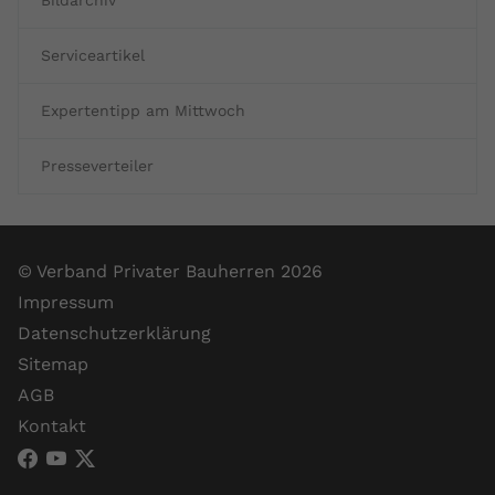
Bildarchiv
Serviceartikel
Expertentipp am Mittwoch
Presseverteiler
© Verband Privater Bauherren 2026
Impressum
Datenschutzerklärung
Sitemap
AGB
Kontakt
VPB Verband Privater Bauherren (Facebook)
VPB Verband Privater Bauherren (YouTube)
VPB Verband Privater Bauherren (X)