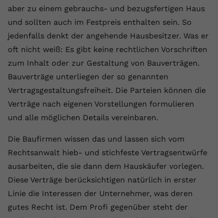
aber zu einem gebrauchs- und bezugsfertigen Haus
Name
yt.innertube::requests
und sollten auch im Festpreis enthalten sein. So
jedenfalls denkt der angehende Hausbesitzer. Was er
Anbieter
youtube.com
oft nicht weiß: Es gibt keine rechtlichen Vorschriften
Laufzeit
Session
zum Inhalt oder zur Gestaltung von Bauverträgen.
Bauverträge unterliegen der so genannten
Dieser von YouTube gesetzte Cookie
registriert eine eindeutige ID, um
Vertragsgestaltungsfreiheit. Die Parteien können die
Zweck
Daten darüber zu speichern, welche
Verträge nach eigenen Vorstellungen formulieren
Videos von YouTube der Nutzer
und alle möglichen Details vereinbaren.
gesehen hat.
Die Baufirmen wissen das und lassen sich vom
Name
yt.innertube::nextId
Rechtsanwalt hieb- und stichfeste Vertragsentwürfe
ausarbeiten, die sie dann dem Hauskäufer vorlegen.
Anbieter
Youtube.com
Diese Verträge berücksichtigen natürlich in erster
Linie die Interessen der Unternehmer, was deren
Laufzeit
Session
gutes Recht ist. Dem Profi gegenüber steht der
Dieser von YouTube gesetzte Cookie