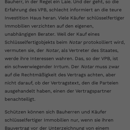
Bauherr, in der Regel ein Laie. Und der geht, so die
registriert eine eindeutige ID, um
Erfahrung des VPB, schlecht informiert an die teure
Zweck
Daten darüber zu speichern, welche
Videos von YouTube der Nutzer
Investition Haus heran. Viele Käufer schlüsselfertiger
gesehen hat.
Immobilien verzichten auf den eigenen,
unabhängigen Berater. Weil der Kauf eines
Schlüsselfertigobjekts beim
Name
yt-remote-connected-devices
Notar
protokolliert wird,
vermuten sie, der
Notar
, als Vertreter des Staates,
Anbieter
Youtube.com
werde ihre Interessen wahren. Das, so der VPB, ist
ein schwerwiegender Irrtum. Der
Notar
muss zwar
Laufzeit
Session
auf die Rechtmäßigkeit des Vertrags achten, aber
YouTube setzt diesen Cookie, um die
nicht darauf, ob der Vertragstext, den die Parteien
Videopräferenzen des Nutzers zu
Zweck
ausgehandelt haben, einen der Vertragspartner
speichern, der eingebettete YouTube-
Videos verwendet.
benachteiligt.
Schützen können sich Bauherren und Käufer
schlüsselfertiger Immobilien nur, wenn sie ihren
Bauvertrag vor der Unterzeichnung von einem