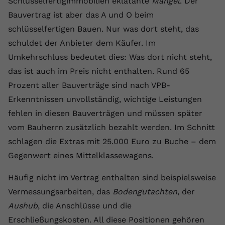
Schlüsselfertigimmobilien eklatante
Mängel
. Der
Anbieter
youtube.com
Bauvertrag ist aber das A und O beim
schlüsselfertigen Bauen. Nur was dort steht, das
Laufzeit
2 Jahre
schuldet der Anbieter dem Käufer. Im
YouTube setzt dieses Cookie über
Umkehrschluss bedeutet dies: Was dort nicht steht,
Zweck
eingebettete YouTube-Videos und
das ist auch im Preis nicht enthalten. Rund 65
registriert anonyme statistische Daten.
Prozent aller Bauverträge sind nach VPB-
Erkenntnissen unvollständig, wichtige Leistungen
Name
yt-remote-device-id
fehlen in diesen Bauverträgen und müssen später
vom Bauherrn zusätzlich bezahlt werden. Im Schnitt
Anbieter
Youtube.com
schlagen die Extras mit 25.000 Euro zu Buche – dem
Laufzeit
Session
Gegenwert eines Mittelklassewagens.
YouTube setzt diesen Cookie, um die
Häufig nicht im Vertrag enthalten sind beispielsweise
Videopräferenzen des Benutzers zu
Vermessungsarbeiten, das
Bodengutachten
, der
Zweck
speichern, der eingebettete YouTube-
Aushub
, die Anschlüsse und die
Videos verwendet.
Erschließungskosten. All diese Positionen gehören