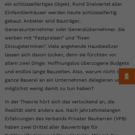
Laufzeit
1 Jahr
Name
Cookie-Informationen anzeigen
_gcl au
ein schlüsselfertiges Objekt. Rund Dreiviertel aller
Zweck
wiederzuerkennen und statistische
Informationen zur Nutzung der
Einfamilienhäuser werden heute schlüsselfertig
Dieser Wert speichert Ihre Consent-
Anbieter
Google Ads
Externe Inhalte
Website zu erfassen.
gebaut. Anbieter sind Bauträger,
Einstellungen. Unter anderem eine
Wir verwenden auf unserer Website externe Inhalte,
zufällig generierte ID, für die
Laufzeit
90 Tage
Generalunternehmer oder Generalübernehmer. Sie
um Ihnen zusätzliche Informationen anzubieten.
Zweck
historische Speicherung Ihrer
werben mit "Festpreisen" und "fixen
vorgenommen Einstellungen, falls der
Wird von Google Ads für das
Name
Cookie-Informationen anzeigen
vuid
Einzugsterminen". Viele angehende Hausbesitzer
Webseiten-Betreiber dies eingestellt
Conversion-Tracking verwendet, um
Zweck
hat.
lassen sich davon locken, denn sie fürchten vor
Werbeklicks der Nutzung auf unserer
Anbieter
vimeo.com
Website zuzuordnen.
allem zwei Dinge: Hoffnungslos überzogene Budgets
Laufzeit
2 Jahre
und endlos lange Bauzeiten. Also, warum nicht die
Name
fe_typo_user
M
ganze Bauerei an ein Unternehmen delegieren und
Vimeo installiert dieses Cookie, um
Anbieter
VPB.de
möglichst wenig damit zu tun haben?
Tracking-Informationen zu sammeln,
Zweck
indem es eine eindeutige ID zum
Laufzeit
Session
In der Theorie hört sich das verlockend an, die
Einbetten von Videos auf der Website
Realität sieht anders aus. Nach jahrzehntelangen
setzt.
Dieses Cookie wird verwendet, um die
Erfahrungen des Verbands Privater Bauherren (VPB)
Zweck
Speicherung von
Benutzereinstellungen zu ermöglichen.
haben zwei Drittel aller Bauverträge für
Name
CONSENT