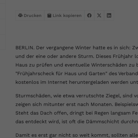
Webseite einwandfrei funktioniert.
Name
Cookie-Informationen anzeigen
cookie_optin
Drucken
Link kopieren
Anbieter
VPB.de
Statistik
Diese Technologien ermöglichen es uns, die Nutzung der
Laufzeit
1 Jahr
Website zu analysieren, um die Leistung zu messen und zu
BERLIN. Der vergangene Winter hatte es in sich: 
verbessern.
Dieses Cookie wird verwendet, um Ihre
und der eine oder andere Sturm. Dieses Frühjahr l
Zweck
Cookie-Einstellungen für diese Website zu
Name
Cookie-Informationen anzeigen
_ga
Haus zu prüfen und eventuelle Winterschäden zu b
speichern.
"Frühjahrscheck für Haus und Garten" des Verbands
Anbieter
Google Analytics 4
Marketing
kostenlos im Internet heruntergeladen werden unte
Name
SgCookieOptin.lastPreferences
Marketing-Cookies ermöglichen es uns, Ihnen relevante
Laufzeit
2 Jahre
Werbung anzuzeigen und den Erfolg unserer Werbekampagnen
Sturmschäden, wie etwa verrutschte Ziegel, sind v
Anbieter
VPB.de
zu messen.
Wird von Google Analytics 4 verwendet, um
zeigen sich mitunter erst nach Monaten. Beispiels
Nutzer wiederzuerkennen und statistische
Steht das Dach offen, dringt bei Regen langsam Feu
Laufzeit
1 Jahr
Zweck
Name
Cookie-Informationen anzeigen
_gcl au
Informationen zur Nutzung der Website zu
das entdeckt wird, ist oft die Dämmschicht durch
erfassen.
Dieser Wert speichert Ihre Consent-
Anbieter
Google Ads
Externe Inhalte
Einstellungen. Unter anderem eine zufällig
Damit es erst gar nicht so weit kommt, sollten all