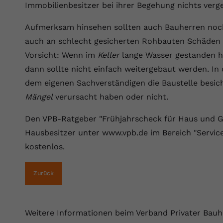
YouTube setzt dieses Cookie über
Immobilienbesitzer bei ihrer Begehung nichts verg
Zweck
eingebettete YouTube-Videos und registriert
anonyme statistische Daten.
Aufmerksam hinsehen sollten auch Bauherren noch 
auch an schlecht gesicherten Rohbauten Schäden 
Vorsicht: Wenn im
Keller
lange Wasser gestanden h
Name
yt-remote-device-id
dann sollte nicht einfach weitergebaut werden. In 
Anbieter
Youtube.com
dem eigenen Sachverständigen die Baustelle besic
Mängel
verursacht haben oder nicht.
Laufzeit
Session
Den VPB-Ratgeber "Frühjahrscheck für Haus und G
YouTube setzt diesen Cookie, um die
Videopräferenzen des Benutzers zu
Hausbesitzer unter www.vpb.de im Bereich "Service
Zweck
speichern, der eingebettete YouTube-Videos
kostenlos.
verwendet.
Zurück
Name
yt.innertube::requests
Anbieter
youtube.com
Weitere Informationen beim Verband Privater Bauhe