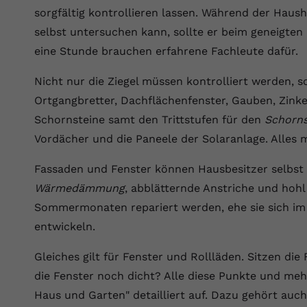
Wir verwenden auf unserer Website externe Inhalte, um Ihnen
generierte ID, für die historische
Laufzeit
90 Tage
sorgfältig kontrollieren lassen. Während der Hau
Zweck
zusätzliche Informationen anzubieten.
Speicherung Ihrer vorgenommen
selbst untersuchen kann, sollte er beim geneigte
Einstellungen, falls der Webseiten-Betreiber
Wird von Google Ads für das Conversion-
Name
Cookie-Informationen anzeigen
vuid
dies eingestellt hat.
eine Stunde brauchen erfahrene Fachleute dafür.
Zweck
Tracking verwendet, um Werbeklicks der
Nutzung auf unserer Website zuzuordnen.
Anbieter
vimeo.com
Nicht nur die Ziegel müssen kontrolliert werden,
Name
fe_typo_user
Ortgangbretter, Dachflächenfenster, Gauben, Zink
Laufzeit
2 Jahre
Schornsteine samt den Trittstufen für den
Schorns
Anbieter
VPB.de
Vimeo installiert dieses Cookie, um
Vordächer und die Paneele der Solaranlage. Alles m
Tracking-Informationen zu sammeln, indem
Laufzeit
Session
Zweck
es eine eindeutige ID zum Einbetten von
Fassaden und Fenster können Hausbesitzer selbst 
Videos auf der Website setzt.
Dieses Cookie wird verwendet, um die
Wärmedämmung
, abblätternde Anstriche und hohl
Zweck
Speicherung von Benutzereinstellungen zu
Sommermonaten repariert werden, ehe sie sich i
ermöglichen.
Name
CONSENT
entwickeln.
Anbieter
youtube.com
Gleiches gilt für Fenster und Rollläden. Sitzen di
die Fenster noch dicht? Alle diese Punkte und mehr
Laufzeit
2 Jahre
Haus und Garten" detailliert auf. Dazu gehört auch