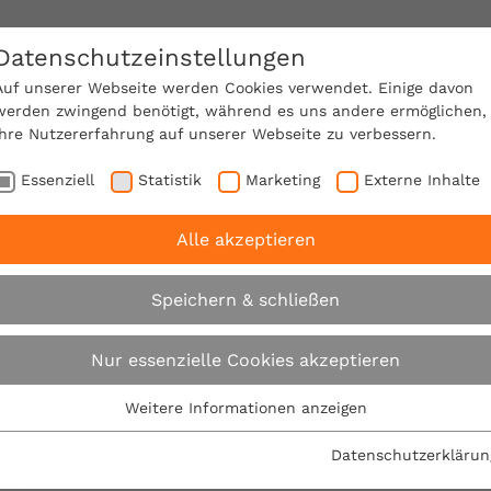
Datenschutzeinstellungen
SACHVERSTÄNDIGE FINDEN!
Auf unserer Webseite werden Cookies verwendet. Einige davon
werden zwingend benötigt, während es uns andere ermöglichen,
Ihre Nutzererfahrung auf unserer Webseite zu verbessern.
e Mitgliedschaft
Über den VPB
Karriere
Essenziell
Statistik
Marketing
Externe Inhalte
Alle akzeptieren
 rät zu Frühjahrscheck für Haus, Garten und Baustelle
Speichern & schließen
VPB rät zu Frühjahr
Nur essenzielle Cookies akzeptieren
Garten und Baustell
Weitere Informationen anzeigen
Essenziell
Essenzielle Cookies werden für grundlegende Funktionen der
Datenschutzerklärun
23.03.2017
Webseite benötigt. Dadurch ist gewährleistet, dass die