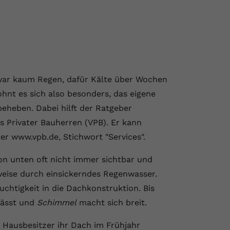
Zwar kaum Regen, dafür Kälte über Wochen
ohnt es sich also besonders, das eigene
eheben. Dabei hilft der Ratgeber
 Privater Bauherren (VPB). Er kann
r www.vpb.de, Stichwort "Services".
on unten oft nicht immer sichtbar und
weise durch einsickerndes Regenwasser.
chtigkeit in die Dachkonstruktion. Bis
nässt und
Schimmel
macht sich breit.
e Hausbesitzer ihr Dach im Frühjahr