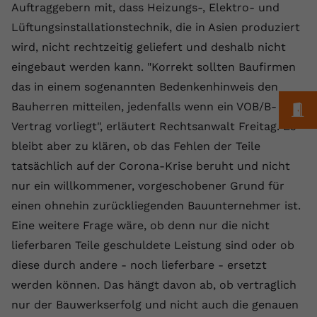
Auftraggebern mit, dass Heizungs-, Elektro- und
Anbieter
youtube.com
Lüftungsinstallationstechnik, die in Asien produziert
wird, nicht rechtzeitig geliefert und deshalb nicht
Laufzeit
2 Jahre
eingebaut werden kann. "Korrekt sollten Baufirmen
YouTube setzt dieses Cookie über
das in einem sogenannten Bedenkenhinweis den
Zweck
eingebettete YouTube-Videos und
Bauherren mitteilen, jedenfalls wenn ein VOB/B-
M
registriert anonyme statistische Daten.
Vertrag vorliegt", erläutert Rechtsanwalt Freitag. Es
bleibt aber zu klären, ob das Fehlen der Teile
Name
yt-remote-device-id
tatsächlich auf der Corona-Krise beruht und nicht
nur ein willkommener, vorgeschobener Grund für
Anbieter
Youtube.com
einen ohnehin zurückliegenden Bauunternehmer ist.
Laufzeit
Session
Eine weitere Frage wäre, ob denn nur die nicht
lieferbaren Teile geschuldete Leistung sind oder ob
YouTube setzt diesen Cookie, um die
Videopräferenzen des Benutzers zu
diese durch andere - noch lieferbare - ersetzt
Zweck
speichern, der eingebettete YouTube-
werden können. Das hängt davon ab, ob vertraglich
Videos verwendet.
nur der Bauwerkserfolg und nicht auch die genauen