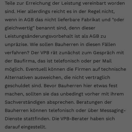
Teile zur Erreichung der Leistung vereinbart worden
Name
yt.innertube::requests
sind. Hier allerdings reicht es in der Regel nicht,
wenn in AGB das nicht lieferbare Fabrikat und "oder
Anbieter
youtube.com
gleichwertig" benannt sind, denn dieser
Laufzeit
Session
Leistungsänderungsvorbehalt ist als AGB zu
unpräzise. Wie sollen Bauherren in diesen Fällen
Dieser von YouTube gesetzte Cookie
verfahren? Der VPB rät zunächst zum Gespräch mit
registriert eine eindeutige ID, um
Zweck
Daten darüber zu speichern, welche
der Baufirma, das ist telefonisch oder per Mail
Videos von YouTube der Nutzer
möglich. Eventuell können die Firmen auf technische
gesehen hat.
Alternativen ausweichen, die nicht vertraglich
geschuldet sind. Bevor Bauherren hier etwas fest
Name
yt.innertube::nextId
machen, sollten sie das unbedingt vorher mit ihrem
Sachverständigen absprechen. Beratungen der
Anbieter
Youtube.com
Bauherren können telefonisch oder über Messaging-
Laufzeit
Session
Dienste stattfinden. Die VPB-Berater haben sich
darauf eingestellt.
Dieser von YouTube gesetzte Cookie