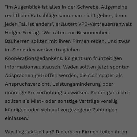
Laufzeit
1 Jahr
Name
Cookie-Informationen anzeigen
_gcl au
Zweck
wiederzuerkennen und statistische
"Im Augenblick ist alles in der Schwebe. Allgemeine
Informationen zur Nutzung der
Dieser Wert speichert Ihre Consent-
rechtliche Ratschläge kann man nicht geben, denn
Anbieter
Google Ads
Externe Inhalte
Website zu erfassen.
Einstellungen. Unter anderem eine
jeder Fall ist anders", erläutert VPB-Vertrauensanwalt
Wir verwenden auf unserer Website externe Inhalte,
zufällig generierte ID, für die
Laufzeit
90 Tage
Holger Freitag. "Wir raten zur Besonnenheit.
um Ihnen zusätzliche Informationen anzubieten.
Zweck
historische Speicherung Ihrer
Bauherren sollten mit ihren Firmen reden. Und zwar
vorgenommen Einstellungen, falls der
Wird von Google Ads für das
Name
Cookie-Informationen anzeigen
vuid
Webseiten-Betreiber dies eingestellt
Conversion-Tracking verwendet, um
im Sinne des werkvertraglichen
Zweck
hat.
Werbeklicks der Nutzung auf unserer
Kooperationsgedankens. Es geht um frühzeitigen
Anbieter
vimeo.com
Website zuzuordnen.
Informationsaustausch. Weder sollten jetzt spontan
Laufzeit
2 Jahre
Name
fe_typo_user
Absprachen getroffen werden, die sich später als
Anspruchsverzicht, Leistungsminderung oder
Vimeo installiert dieses Cookie, um
Anbieter
VPB.de
Tracking-Informationen zu sammeln,
unnötige Preiserhöhung auswirken. Schon gar nicht
Zweck
indem es eine eindeutige ID zum
sollten sie Miet- oder sonstige Verträge voreilig
Laufzeit
Session
Einbetten von Videos auf der Website
kündigen oder sich auf vorgezogene Zahlungen
setzt.
Dieses Cookie wird verwendet, um die
einlassen."
Zweck
Speicherung von
Benutzereinstellungen zu ermöglichen.
Was liegt aktuell an? Die ersten Firmen teilen ihren
Name
CONSENT