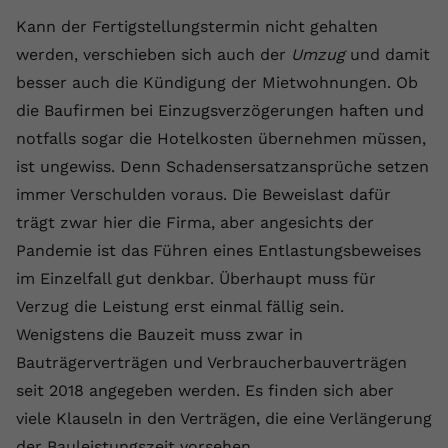
registriert eine eindeutige ID, um
Kann der Fertigstellungstermin nicht gehalten
Zweck
Daten darüber zu speichern, welche
werden, verschieben sich auch der
Umzug
und damit
Videos von YouTube der Nutzer
gesehen hat.
besser auch die Kündigung der Mietwohnungen. Ob
die Baufirmen bei Einzugsverzögerungen haften und
notfalls sogar die Hotelkosten übernehmen müssen,
Name
yt-remote-connected-devices
ist ungewiss. Denn Schadensersatzansprüche setzen
Anbieter
Youtube.com
immer Verschulden voraus. Die Beweislast dafür
trägt zwar hier die Firma, aber angesichts der
Laufzeit
Session
Pandemie ist das Führen eines Entlastungsbeweises
YouTube setzt diesen Cookie, um die
im Einzelfall gut denkbar. Überhaupt muss für
Videopräferenzen des Nutzers zu
Verzug die Leistung erst einmal fällig sein.
Zweck
speichern, der eingebettete YouTube-
Wenigstens die Bauzeit muss zwar in
Videos verwendet.
Bauträgerverträgen und Verbraucherbauverträgen
seit 2018 angegeben werden. Es finden sich aber
viele Klauseln in den Verträgen, die eine Verlängerung
der Bauleistungszeit vorsehen.