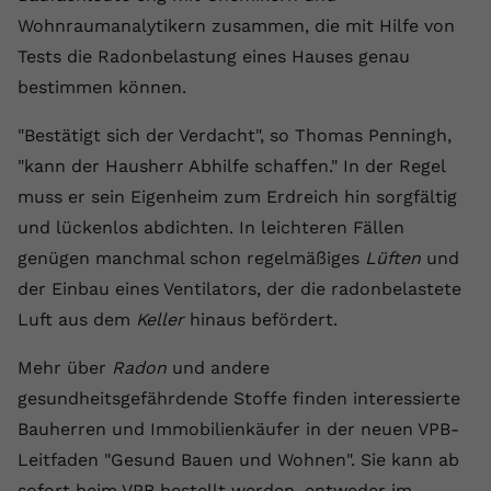
Wohnraumanalytikern zusammen, die mit Hilfe von
Name
yt.innertube::requests
Tests die Radonbelastung eines Hauses genau
Anbieter
youtube.com
bestimmen können.
Laufzeit
Session
"Bestätigt sich der Verdacht", so Thomas Penningh,
"kann der Hausherr Abhilfe schaffen." In der Regel
Dieser von YouTube gesetzte Cookie
muss er sein Eigenheim zum Erdreich hin sorgfältig
registriert eine eindeutige ID, um
Zweck
Daten darüber zu speichern, welche
und lückenlos abdichten. In leichteren Fällen
Videos von YouTube der Nutzer
genügen manchmal schon regelmäßiges
Lüften
und
gesehen hat.
der Einbau eines Ventilators, der die radonbelastete
Luft aus dem
Keller
hinaus befördert.
Name
yt.innertube::nextId
Mehr über
Radon
und andere
Anbieter
Youtube.com
gesundheitsgefährdende Stoffe finden interessierte
Bauherren und Immobilienkäufer in der neuen VPB-
Laufzeit
Session
Leitfaden "Gesund Bauen und Wohnen". Sie kann ab
Dieser von YouTube gesetzte Cookie
sofort beim VPB bestellt werden, entweder im