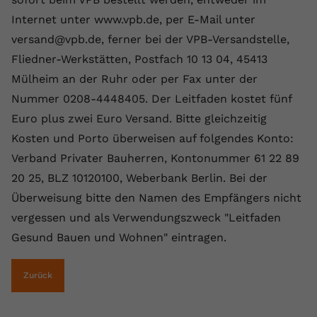
registriert eine eindeutige ID, um
Internet unter www.vpb.de, per E-Mail unter
Zweck
Daten darüber zu speichern, welche
versand@vpb.de, ferner bei der VPB-Versandstelle,
Videos von YouTube der Nutzer
gesehen hat.
Fliedner-Werkstätten, Postfach 10 13 04, 45413
Mülheim an der Ruhr oder per Fax unter der
Nummer 0208-4448405. Der Leitfaden kostet fünf
Name
yt-remote-connected-devices
Euro plus zwei Euro Versand. Bitte gleichzeitig
Anbieter
Youtube.com
Kosten und Porto überweisen auf folgendes Konto:
Verband Privater Bauherren, Kontonummer 61 22 89
Laufzeit
Session
20 25, BLZ 10120100, Weberbank Berlin. Bei der
YouTube setzt diesen Cookie, um die
Überweisung bitte den Namen des Empfängers nicht
Videopräferenzen des Nutzers zu
vergessen und als Verwendungszweck "Leitfaden
Zweck
speichern, der eingebettete YouTube-
Gesund Bauen und Wohnen" eintragen.
Videos verwendet.
Zurück