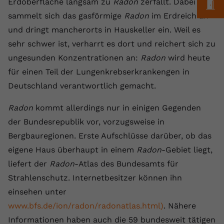
Erdoberfläche langsam zu
Radon
zerfällt. Dabei
Laufzeit
1 Jahr
M
Name
Cookie-Informationen anzeigen
_gcl au
Zweck
wiederzuerkennen und statistische
sammelt sich das gasförmige
Radon
im Erdreich an
Informationen zur Nutzung der
Dieser Wert speichert Ihre Consent-
Anbieter
Google Ads
und dringt mancherorts in Hauskeller ein. Weil es
Externe Inhalte
Website zu erfassen.
Einstellungen. Unter anderem eine
sehr schwer ist, verharrt es dort und reichert sich zu
Wir verwenden auf unserer Website externe Inhalte,
zufällig generierte ID, für die
Laufzeit
90 Tage
um Ihnen zusätzliche Informationen anzubieten.
Zweck
historische Speicherung Ihrer
ungesunden Konzentrationen an:
Radon
wird heute
vorgenommen Einstellungen, falls der
Wird von Google Ads für das
für einen Teil der Lungenkrebserkrankengen in
Name
Cookie-Informationen anzeigen
vuid
Webseiten-Betreiber dies eingestellt
Conversion-Tracking verwendet, um
Zweck
Deutschland verantwortlich gemacht.
hat.
Werbeklicks der Nutzung auf unserer
Anbieter
vimeo.com
Website zuzuordnen.
Radon
kommt allerdings nur in einigen Gegenden
Laufzeit
2 Jahre
der Bundesrepublik vor, vorzugsweise in
Name
fe_typo_user
Bergbauregionen. Erste Aufschlüsse darüber, ob das
Vimeo installiert dieses Cookie, um
Anbieter
VPB.de
eigene Haus überhaupt in einem
Radon
-Gebiet liegt,
Tracking-Informationen zu sammeln,
Zweck
indem es eine eindeutige ID zum
liefert der
Radon
-Atlas des Bundesamts für
Laufzeit
Session
Einbetten von Videos auf der Website
Strahlenschutz. Internetbesitzer können ihn
setzt.
Dieses Cookie wird verwendet, um die
einsehen unter
Zweck
Speicherung von
www.bfs.de/ion/radon/radonatlas.html)
. Nähere
Benutzereinstellungen zu ermöglichen.
Name
CONSENT
Informationen haben auch die 59 bundesweit tätigen