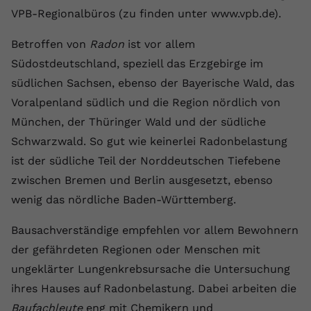
VPB-Regionalbüros (zu finden unter www.vpb.de).
Anbieter
youtube.com
Betroffen von
Radon
ist vor allem
Laufzeit
2 Jahre
Südostdeutschland, speziell das Erzgebirge im
YouTube setzt dieses Cookie über
südlichen Sachsen, ebenso der Bayerische Wald, das
Zweck
eingebettete YouTube-Videos und
Voralpenland südlich und die Region nördlich von
registriert anonyme statistische Daten.
München, der Thüringer Wald und der südliche
Schwarzwald. So gut wie keinerlei Radonbelastung
Name
yt-remote-device-id
ist der südliche Teil der Norddeutschen Tiefebene
zwischen Bremen und Berlin ausgesetzt, ebenso
Anbieter
Youtube.com
wenig das nördliche Baden-Württemberg.
Laufzeit
Session
Bausachverständige empfehlen vor allem Bewohnern
YouTube setzt diesen Cookie, um die
der gefährdeten Regionen oder Menschen mit
Videopräferenzen des Benutzers zu
Zweck
ungeklärter Lungenkrebsursache die Untersuchung
speichern, der eingebettete YouTube-
ihres Hauses auf Radonbelastung. Dabei arbeiten die
Videos verwendet.
Baufachleute
eng mit Chemikern und