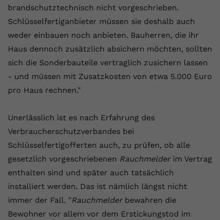
brandschutztechnisch nicht vorgeschrieben.
registriert eine eindeutige ID, um
Zweck
Daten darüber zu speichern, welche
Schlüsselfertiganbieter müssen sie deshalb auch
Videos von YouTube der Nutzer
weder einbauen noch anbieten. Bauherren, die ihr
gesehen hat.
Haus dennoch zusätzlich absichern möchten, sollten
sich die Sonderbauteile vertraglich zusichern lassen
Name
yt-remote-connected-devices
- und müssen mit Zusatzkosten von etwa 5.000 Euro
pro Haus rechnen."
Anbieter
Youtube.com
Laufzeit
Session
Unerlässlich ist es nach Erfahrung des
Verbraucherschutzverbandes bei
YouTube setzt diesen Cookie, um die
Schlüsselfertigofferten auch, zu prüfen, ob alle
Videopräferenzen des Nutzers zu
Zweck
speichern, der eingebettete YouTube-
gesetzlich vorgeschriebenen
Rauchmelder
im Vertrag
Videos verwendet.
enthalten sind und später auch tatsächlich
installiert werden. Das ist nämlich längst nicht
immer der Fall. "
Rauchmelder
bewahren die
Bewohner vor allem vor dem Erstickungstod im