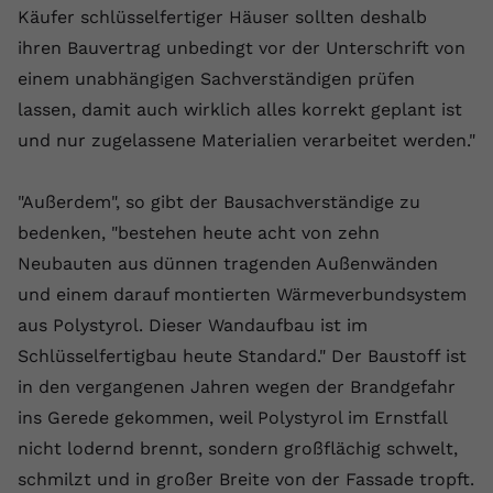
Käufer schlüsselfertiger Häuser sollten deshalb
Anbieter
youtube.com
ihren Bauvertrag unbedingt vor der Unterschrift von
Laufzeit
2 Jahre
einem unabhängigen Sachverständigen prüfen
lassen, damit auch wirklich alles korrekt geplant ist
YouTube setzt dieses Cookie über
und nur zugelassene Materialien verarbeitet werden."
Zweck
eingebettete YouTube-Videos und
registriert anonyme statistische Daten.
"Außerdem", so gibt der Bausachverständige zu
bedenken, "bestehen heute acht von zehn
Name
yt-remote-device-id
Neubauten aus dünnen tragenden Außenwänden
Anbieter
Youtube.com
und einem darauf montierten Wärmeverbundsystem
aus Polystyrol. Dieser Wandaufbau ist im
Laufzeit
Session
Schlüsselfertigbau heute Standard." Der Baustoff ist
YouTube setzt diesen Cookie, um die
in den vergangenen Jahren wegen der Brandgefahr
Videopräferenzen des Benutzers zu
ins Gerede gekommen, weil Polystyrol im Ernstfall
Zweck
speichern, der eingebettete YouTube-
nicht lodernd brennt, sondern großflächig schwelt,
Videos verwendet.
schmilzt und in großer Breite von der Fassade tropft.