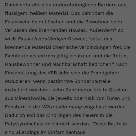
Dabei entsteht eine undurchdringliche Barriere aus
Name
yt.innertube::requests
flüssigem, heißem Material. Das behindert die
Feuerwehr beim Löschen und die Bewohner beim
Anbieter
youtube.com
Verlassen des brennenden Hauses. "Außerdem", so
Laufzeit
Session
weiß
Bausachverständiger
Stewen, "setzt das
brennende Material chemische Verbindungen frei, die
Dieser von YouTube gesetzte Cookie
registriert eine eindeutige ID, um
Fachleute als extrem giftig einstufen und die Retter,
Zweck
Daten darüber zu speichern, welche
Hausbewohner und Nachbarschaft bedrohen." Nach
Videos von YouTube der Nutzer
Einschätzung des VPB ließe sich die Brandgefahr
gesehen hat.
reduzieren, wenn bestimmte Sonderbauteile
installiert würden - zehn Zentimeter breite Streifen
Name
yt.innertube::nextId
aus Mineralwolle, die jeweils oberhalb von Türen und
Fenstern in die
Wärmedämmung
eingebaut werden.
Anbieter
Youtube.com
Dadurch soll das Eindringen des Feuers in die
Laufzeit
Session
Polystyrolschale verhindert werden. "Diese Bauteile
sind allerdings im Einfamilienhaus
Dieser von YouTube gesetzte Cookie