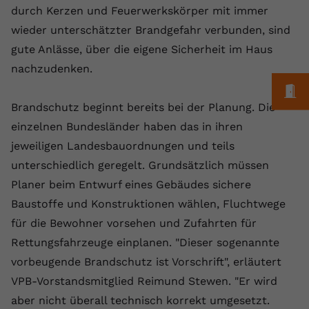
Laufzeit
1 Jahr
Name
Cookie-Informationen anzeigen
_gcl au
durch Kerzen und Feuerwerkskörper mit immer
Zweck
wiederzuerkennen und statistische
Informationen zur Nutzung der
wieder unterschätzter Brandgefahr verbunden, sind
Dieser Wert speichert Ihre Consent-
Anbieter
Google Ads
Externe Inhalte
Website zu erfassen.
Einstellungen. Unter anderem eine
gute Anlässe, über die eigene Sicherheit im Haus
Wir verwenden auf unserer Website externe Inhalte,
zufällig generierte ID, für die
Laufzeit
90 Tage
nachzudenken.
um Ihnen zusätzliche Informationen anzubieten.
Zweck
historische Speicherung Ihrer
M
vorgenommen Einstellungen, falls der
Wird von Google Ads für das
Name
Cookie-Informationen anzeigen
vuid
Brandschutz beginnt bereits bei der Planung. Die
Webseiten-Betreiber dies eingestellt
Conversion-Tracking verwendet, um
Zweck
hat.
Werbeklicks der Nutzung auf unserer
einzelnen Bundesländer haben das in ihren
Anbieter
vimeo.com
Website zuzuordnen.
jeweiligen Landesbauordnungen und teils
Laufzeit
2 Jahre
unterschiedlich geregelt. Grundsätzlich müssen
Name
fe_typo_user
Planer beim Entwurf eines Gebäudes sichere
Vimeo installiert dieses Cookie, um
Anbieter
VPB.de
Baustoffe und Konstruktionen wählen, Fluchtwege
Tracking-Informationen zu sammeln,
für die Bewohner vorsehen und Zufahrten für
Zweck
indem es eine eindeutige ID zum
Laufzeit
Session
Einbetten von Videos auf der Website
Rettungsfahrzeuge einplanen. "Dieser sogenannte
setzt.
Dieses Cookie wird verwendet, um die
vorbeugende Brandschutz ist Vorschrift", erläutert
Zweck
Speicherung von
VPB-Vorstandsmitglied Reimund Stewen. "Er wird
Benutzereinstellungen zu ermöglichen.
Name
CONSENT
aber nicht überall technisch korrekt umgesetzt.