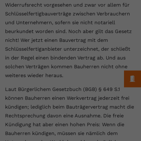
Laufzeit
1 Jahr
Name
Cookie-Informationen anzeigen
_gcl au
Widerrufsrecht vorgesehen und zwar vor allem für
Zweck
wiederzuerkennen und statistische
Informationen zur Nutzung der
Schlüsselfertigbauverträge zwischen Verbrauchern
Dieser Wert speichert Ihre Consent-
Anbieter
Google Ads
Externe Inhalte
Website zu erfassen.
Einstellungen. Unter anderem eine
und Unternehmern, sofern sie nicht notariell
Wir verwenden auf unserer Website externe Inhalte,
zufällig generierte ID, für die
Laufzeit
90 Tage
beurkundet worden sind. Noch aber gilt das Gesetz
um Ihnen zusätzliche Informationen anzubieten.
Zweck
historische Speicherung Ihrer
nicht! Wer jetzt einen Bauvertrag mit dem
vorgenommen Einstellungen, falls der
Wird von Google Ads für das
Name
Cookie-Informationen anzeigen
vuid
Schlüsselfertiganbieter unterzeichnet, der schließt
Webseiten-Betreiber dies eingestellt
Conversion-Tracking verwendet, um
Zweck
hat.
Werbeklicks der Nutzung auf unserer
in der Regel einen bindenden Vertrag ab. Und aus
Anbieter
vimeo.com
Website zuzuordnen.
solchen Verträgen kommen Bauherren nicht ohne
Laufzeit
2 Jahre
weiteres wieder heraus.
Name
fe_typo_user
M
Vimeo installiert dieses Cookie, um
Laut Bürgerlichem Gesetzbuch (BGB) § 649 S.1
Anbieter
VPB.de
Tracking-Informationen zu sammeln,
können Bauherren einen Werkvertrag jederzeit frei
Zweck
indem es eine eindeutige ID zum
Laufzeit
Session
kündigen; lediglich beim Bauträgervertrag macht die
Einbetten von Videos auf der Website
Rechtsprechung davon eine Ausnahme. Die freie
setzt.
Dieses Cookie wird verwendet, um die
Kündigung hat aber einen hohen Preis: Wenn die
Zweck
Speicherung von
Benutzereinstellungen zu ermöglichen.
Bauherren kündigen, müssen sie nämlich dem
Name
CONSENT