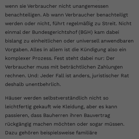
wenn sie Verbraucher nicht unangemessen
Name
yt.innertube::requests
benachteiligen. Ab wann Verbraucher benachteiligt
Anbieter
youtube.com
werden oder nicht, führt regelmäßig zu Streit. Nicht
einmal der Bundesgerichtshof (BGH) kam dabei
Laufzeit
Session
bislang zu einheitlichen oder universell anwendbaren
Vorgaben. Alles in allem ist die Kündigung also ein
Dieser von YouTube gesetzte Cookie
registriert eine eindeutige ID, um
komplexer Prozess. Fest steht dabei nur: Der
Zweck
Daten darüber zu speichern, welche
Verbraucher muss mit beträchtlichen Zahlungen
Videos von YouTube der Nutzer
rechnen. Und: Jeder Fall ist anders, juristischer Rat
gesehen hat.
deshalb unentbehrlich.
Name
yt.innertube::nextId
Häuser werden selbstverständlich nicht so
leichtfertig gekauft wie Kleidung, aber es kann
Anbieter
Youtube.com
passieren, dass Bauherren ihren Bauvertrag
Laufzeit
Session
rückgängig machen möchten oder sogar müssen.
Dazu gehören beispielsweise familiäre
Dieser von YouTube gesetzte Cookie