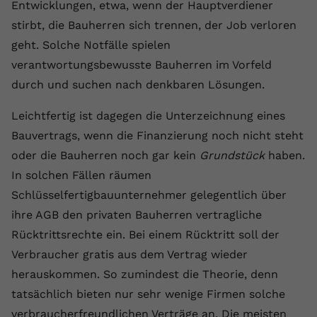
Entwicklungen, etwa, wenn der Hauptverdiener
registriert eine eindeutige ID, um
stirbt, die Bauherren sich trennen, der Job verloren
Zweck
Daten darüber zu speichern, welche
Videos von YouTube der Nutzer
geht. Solche Notfälle spielen
gesehen hat.
verantwortungsbewusste Bauherren im Vorfeld
durch und suchen nach denkbaren Lösungen.
Name
yt-remote-connected-devices
Leichtfertig ist dagegen die Unterzeichnung eines
Anbieter
Youtube.com
Bauvertrags, wenn die Finanzierung noch nicht steht
oder die Bauherren noch gar kein
Grundstück
haben.
Laufzeit
Session
In solchen Fällen räumen
YouTube setzt diesen Cookie, um die
Schlüsselfertigbauunternehmer gelegentlich über
Videopräferenzen des Nutzers zu
ihre AGB den privaten Bauherren vertragliche
Zweck
speichern, der eingebettete YouTube-
Rücktrittsrechte ein. Bei einem Rücktritt soll der
Videos verwendet.
Verbraucher gratis aus dem Vertrag wieder
herauskommen. So zumindest die Theorie, denn
tatsächlich bieten nur sehr wenige Firmen solche
verbraucherfreundlichen Verträge an. Die meisten