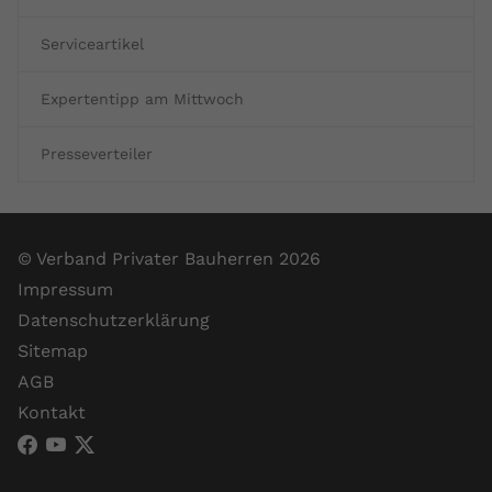
Serviceartikel
Expertentipp am Mittwoch
Presseverteiler
© Verband Privater Bauherren 2026
Impressum
Datenschutzerklärung
Sitemap
AGB
Kontakt
VPB Verband Privater Bauherren (Facebook)
VPB Verband Privater Bauherren (YouTube)
VPB Verband Privater Bauherren (X)