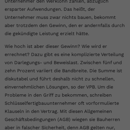
Unternehmer den Werklohn zahlen, abzüglich
Anbieter
youtube.com
ersparter Aufwendungen. Das heißt, der
Unternehmer muss zwar nichts bauen, bekommt
Laufzeit
2 Jahre
aber trotzdem den Gewinn, den er andernfalls durch
YouTube setzt dieses Cookie über
die gekündigte Leistung erzielt hätte.
Zweck
eingebettete YouTube-Videos und
registriert anonyme statistische Daten.
Wie hoch ist aber dieser Gewinn? Wie wird er
errechnet? Dazu gibt es eine komplizierte Verteilung
von Darlegungs- und Beweislast. Zwischen fünf und
Name
yt-remote-device-id
zehn Prozent variiert die Bandbreite. Die Summe ist
Anbieter
Youtube.com
diskutabel und führt deshalb nicht zu schnellen,
einvernehmlichen Lösungen, so der VPB. Um die
Laufzeit
Session
Probleme in den Griff zu bekommen, schreiben
YouTube setzt diesen Cookie, um die
Schlüsselfertigbauunternehmer oft vorformulierte
Videopräferenzen des Benutzers zu
Zweck
Klauseln in den Vertrag. Mit diesen Allgemeinen
speichern, der eingebettete YouTube-
Geschäftsbedingungen (AGB) wiegen sie Bauherren
Videos verwendet.
aber in falscher Sicherheit, denn AGB gelten nur,