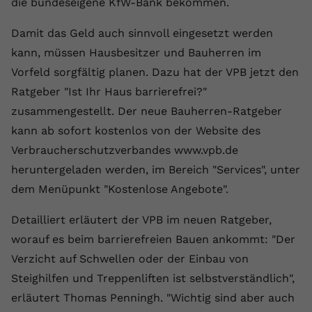
die bundeseigene KfW-Bank bekommen.
Laufzeit
1 Jahr
Name
Cookie-Informationen anzeigen
_gcl au
Zweck
wiederzuerkennen und statistische
Informationen zur Nutzung der
Damit das Geld auch sinnvoll eingesetzt werden
Dieser Wert speichert Ihre Consent-
Anbieter
Google Ads
Externe Inhalte
Website zu erfassen.
Einstellungen. Unter anderem eine
kann, müssen Hausbesitzer und Bauherren im
Wir verwenden auf unserer Website externe Inhalte,
zufällig generierte ID, für die
Laufzeit
90 Tage
Vorfeld sorgfältig planen. Dazu hat der VPB jetzt den
um Ihnen zusätzliche Informationen anzubieten.
Zweck
historische Speicherung Ihrer
Ratgeber "Ist Ihr Haus barrierefrei?"
vorgenommen Einstellungen, falls der
Wird von Google Ads für das
Name
Cookie-Informationen anzeigen
vuid
Webseiten-Betreiber dies eingestellt
zusammengestellt. Der neue Bauherren-Ratgeber
Conversion-Tracking verwendet, um
Zweck
hat.
Werbeklicks der Nutzung auf unserer
kann ab sofort kostenlos von der Website des
Anbieter
vimeo.com
Website zuzuordnen.
Verbraucherschutzverbandes www.vpb.de
Laufzeit
2 Jahre
heruntergeladen werden, im Bereich "Services", unter
Name
fe_typo_user
dem Menüpunkt "Kostenlose Angebote".
Vimeo installiert dieses Cookie, um
Anbieter
VPB.de
Tracking-Informationen zu sammeln,
Detailliert erläutert der VPB im neuen Ratgeber,
Zweck
indem es eine eindeutige ID zum
Laufzeit
Session
worauf es beim barrierefreien Bauen ankommt: "Der
Einbetten von Videos auf der Website
setzt.
Verzicht auf Schwellen oder der Einbau von
Dieses Cookie wird verwendet, um die
Zweck
Speicherung von
Steighilfen und Treppenliften ist selbstverständlich",
Benutzereinstellungen zu ermöglichen.
erläutert Thomas Penningh. "Wichtig sind aber auch
Name
CONSENT