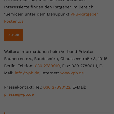
registriert eine eindeutige ID, um
Interessierte finden den Ratgeber im Bereich
Zweck
Daten darüber zu speichern, welche
"Services" unter dem Menüpunkt
VPB-Ratgeber
Videos von YouTube der Nutzer
gesehen hat.
kostenlos
.
Zurück
Name
yt-remote-connected-devices
Anbieter
Youtube.com
Weitere Informationen beim Verband Privater
Bauherren e.V., Bundesbüro, Chausseestraße 8, 10115
Laufzeit
Session
Berlin, Telefon:
030 2789010
, Fax: 030 27890111, E-
YouTube setzt diesen Cookie, um die
Mail:
info@vpb.de
, Internet:
www.vpb.de
.
Videopräferenzen des Nutzers zu
Zweck
speichern, der eingebettete YouTube-
Videos verwendet.
Pressekontakt: Tel:
030 27890122
, E-Mail:
presse@vpb.de