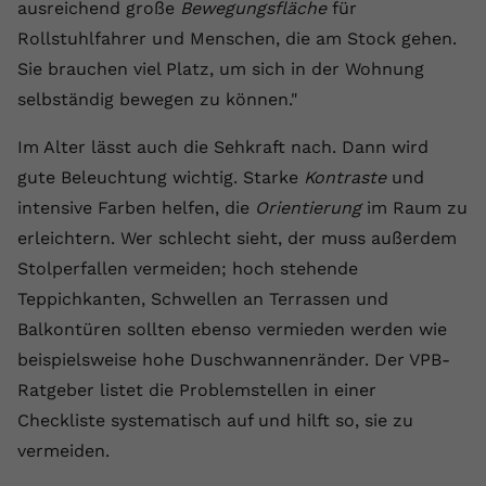
ausreichend große
Bewegungsfläche
für
Anbieter
youtube.com
Rollstuhlfahrer und Menschen, die am Stock gehen.
Sie brauchen viel Platz, um sich in der Wohnung
Laufzeit
2 Jahre
selbständig bewegen zu können."
YouTube setzt dieses Cookie über
Zweck
eingebettete YouTube-Videos und
Im Alter lässt auch die Sehkraft nach. Dann wird
registriert anonyme statistische Daten.
gute Beleuchtung wichtig. Starke
Kontraste
und
intensive Farben helfen, die
Orientierung
im Raum zu
erleichtern. Wer schlecht sieht, der muss außerdem
Name
yt-remote-device-id
Stolperfallen vermeiden; hoch stehende
Anbieter
Youtube.com
Teppichkanten, Schwellen an Terrassen und
Balkontüren sollten ebenso vermieden werden wie
Laufzeit
Session
beispielsweise hohe Duschwannenränder. Der VPB-
YouTube setzt diesen Cookie, um die
Ratgeber listet die Problemstellen in einer
Videopräferenzen des Benutzers zu
Zweck
Checkliste systematisch auf und hilft so, sie zu
speichern, der eingebettete YouTube-
vermeiden.
Videos verwendet.