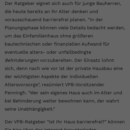
Der Ratgeber eignet sich auch für junge Bauherren,
Name
yt.innertube::requests
die heute bereits an ihr Alter denken und
vorausschauend barrierefrei planen. "In der
Anbieter
youtube.com
Planungsphase können viele Details bedacht werden,
Laufzeit
Session
um das Einfamilienhaus ohne größeren
bautechnischen oder finanziellen Aufwand für
Dieser von YouTube gesetzte Cookie
eventuelle alters- oder unfallbedingte
registriert eine eindeutige ID, um
Zweck
Daten darüber zu speichern, welche
Behinderungen
vorzubereiten. Der Einsatz lohnt
Videos von YouTube der Nutzer
sich, denn nach wie vor ist der private Hausbau eine
gesehen hat.
der wichtigsten Aspekte der individuellen
Altersvorsorge", resümiert VPB-Vorsitzender
Name
yt.innertube::nextId
Penningh. "Wer sein eigenes Haus auch im Alter und
bei Behinderung weiter bewohnen kann, der wahrt
Anbieter
Youtube.com
seine Unabhängigkeit."
Laufzeit
Session
Der VPB-Ratgeber "Ist Ihr Haus barrierefrei?" können
Dieser von YouTube gesetzte Cookie
Sie hier über das Internet herunterladen.