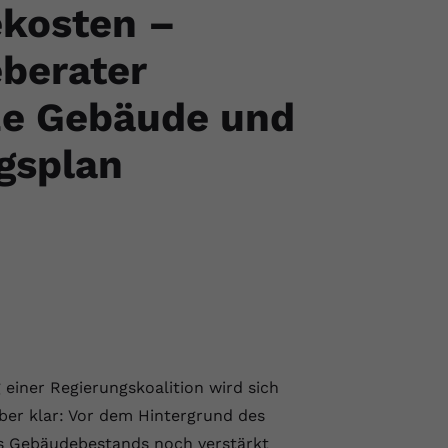
ekosten –
eberater
ze Gebäude und
gsplan
 einer Regierungskoalition wird sich
aber klar: Vor dem Hintergrund des
s Gebäudebestands noch verstärkt