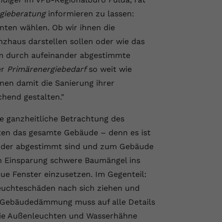
gieberatung
informieren zu lassen:
ten wählen. Ob wir ihnen die
zhaus darstellen sollen oder wie das
um durch aufeinander abgestimmte
er
Primärenergiebedarf
so weit wie
en damit die Sanierung ihrer
chend gestalten."
e ganzheitliche Betrachtung des
en das gesamte Gebäude – denn es ist
ander abgestimmt sind und zum Gebäude
en Einsparung schwere Baumängel ins
eue Fenster einzusetzen. Im Gegenteil:
uchteschäden nach sich ziehen und
r Gebäudedämmung muss auf alle Details
 die Außenleuchten und Wasserhähne