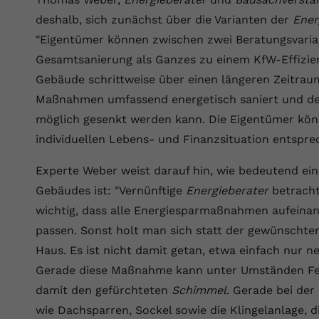
YouTube setzt dieses Cookie über
deshalb, sich zunächst über die Varianten der
Ener
Zweck
eingebettete YouTube-Videos und registriert
anonyme statistische Daten.
"Eigentümer können zwischen zwei Beratungsvarian
Gesamtsanierung als Ganzes zu einem KfW-Effizien
Gebäude schrittweise über einen längeren Zeitra
Name
yt-remote-device-id
Maßnahmen umfassend energetisch saniert und d
Anbieter
Youtube.com
möglich gesenkt werden kann. Die Eigentümer könn
individuellen Lebens- und Finanzsituation entspre
Laufzeit
Session
Experte Weber weist darauf hin, wie bedeutend ein
YouTube setzt diesen Cookie, um die
Videopräferenzen des Benutzers zu
Gebäudes ist: "Vernünftige
Energieberater
betracht
Zweck
speichern, der eingebettete YouTube-Videos
wichtig, dass alle Energiesparmaßnahmen aufein
verwendet.
passen. Sonst holt man sich statt der gewünscht
Haus. Es ist nicht damit getan, etwa einfach nur n
Name
yt.innertube::requests
Gerade diese Maßnahme kann unter Umständen Fe
damit den gefürchteten
Schimmel
. Gerade bei de
Anbieter
youtube.com
wie Dachsparren, Sockel sowie die Klingelanlage,