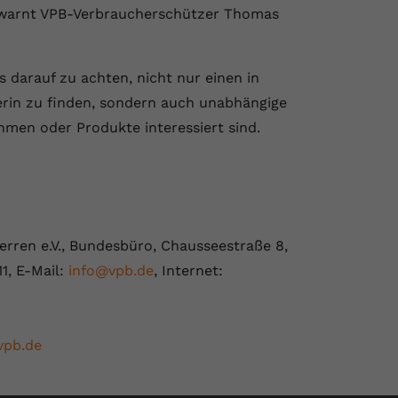
 warnt VPB-Verbraucherschützer Thomas
s darauf zu achten, nicht nur einen in
erin zu finden, sondern auch unabhängige
en oder Produkte interessiert sind.
rren e.V., Bundesbüro, Chausseestraße 8,
11, E-Mail:
info@vpb.de
, Internet:
vpb.de