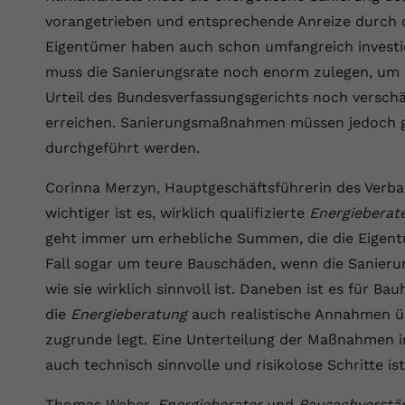
Wir verwenden auf unserer Website externe Inhalte, um Ihnen
generierte ID, für die historische
Laufzeit
90 Tage
Zweck
vorangetrieben und entsprechende Anreize durch di
zusätzliche Informationen anzubieten.
Speicherung Ihrer vorgenommen
Eigentümer haben auch schon umfangreich investi
Einstellungen, falls der Webseiten-Betreiber
Wird von Google Ads für das Conversion-
Name
Cookie-Informationen anzeigen
vuid
dies eingestellt hat.
Zweck
Tracking verwendet, um Werbeklicks der
muss die Sanierungsrate noch enorm zulegen, um 
Nutzung auf unserer Website zuzuordnen.
Urteil des Bundesverfassungsgerichts noch versch
Anbieter
vimeo.com
erreichen. Sanierungsmaßnahmen müssen jedoch ga
Name
fe_typo_user
Laufzeit
2 Jahre
durchgeführt werden.
Anbieter
VPB.de
Vimeo installiert dieses Cookie, um
Corinna Merzyn, Hauptgeschäftsführerin des Verba
Tracking-Informationen zu sammeln, indem
Laufzeit
Session
Zweck
wichtiger ist es, wirklich qualifizierte
Energieberat
es eine eindeutige ID zum Einbetten von
Videos auf der Website setzt.
geht immer um erhebliche Summen, die die Eigentü
Dieses Cookie wird verwendet, um die
Zweck
Speicherung von Benutzereinstellungen zu
Fall sogar um teure Bauschäden, wenn die Sanierun
ermöglichen.
wie sie wirklich sinnvoll ist. Daneben ist es für B
Name
CONSENT
die
Energieberatung
auch realistische Annahmen ü
Anbieter
youtube.com
zugrunde legt. Eine Unterteilung der Maßnahmen in 
auch technisch sinnvolle und risikolose Schritte ist
Laufzeit
2 Jahre
Thomas Weber,
Energieberater
und
Bausachverstä