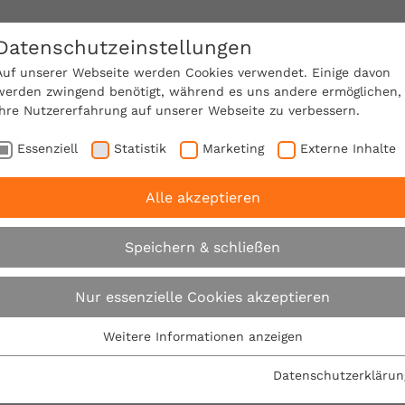
Datenschutzeinstellungen
SACHVERSTÄNDIGE FINDEN!
Auf unserer Webseite werden Cookies verwendet. Einige davon
werden zwingend benötigt, während es uns andere ermöglichen,
Ihre Nutzererfahrung auf unserer Webseite zu verbessern.
e Mitgliedschaft
Über den VPB
Karriere
Essenziell
Statistik
Marketing
Externe Inhalte
Alle akzeptieren
Speichern & schließen
eigende Energiekosten – Qualifizierte Energieberater be
Nur essenzielle Cookies akzeptieren
Weitere Informationen anzeigen
Essenziell
Essenzielle Cookies werden für grundlegende Funktionen der
Nach der Wahl und 
Datenschutzerklärun
Webseite benötigt. Dadurch ist gewährleistet, dass die