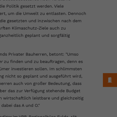
e Politik gesetzt werden. Viele
ert, um die Umwelt zu entlasten. Dennoch
die gesetzten und inzwischen nach dem
ärften Klimaschutz-Ziele auch zu
nzheitlich geplant und sorgfältig
nds Privater Bauherren, betont: "Umso
er
zu finden und zu beauftragen, denn es
mer investieren sollen. Im schlimmsten
g nicht so geplant und ausgeführt wird,
M
auherren auch von großer Bedeutung, dass
ber das zur Verfügung stehende Budget
wirtschaftlich leistbare und gleichzeitig
 dabei das A und O."
ndiger
im VPB-Regionalbüro Fulda, rät