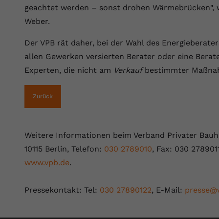
Laufzeit
Session
geachtet werden – sonst drohen Wärmebrücken",
Weber.
Dieser von YouTube gesetzte Cookie
registriert eine eindeutige ID, um Daten
Zweck
Der VPB rät daher, bei der Wahl des Energieberater
darüber zu speichern, welche Videos von
allen Gewerken versierten Berater oder eine Berat
YouTube der Nutzer gesehen hat.
Experten, die nicht am
Verkauf
bestimmter Maßnahm
Name
yt.innertube::nextId
Zurück
Anbieter
Youtube.com
Laufzeit
Session
Weitere Informationen beim Verband Privater Bauhe
10115 Berlin, Telefon:
030 2789010
, Fax: 030 278901
Dieser von YouTube gesetzte Cookie
www.vpb.de
.
registriert eine eindeutige ID, um Daten
Zweck
darüber zu speichern, welche Videos von
YouTube der Nutzer gesehen hat.
Pressekontakt: Tel:
030 27890122
, E-Mail:
presse@
Name
yt-remote-connected-devices