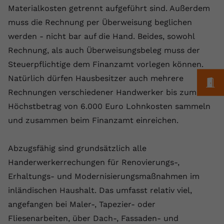
Materialkosten getrennt aufgeführt sind. Außerdem
Anbieter
youtube.com
muss die Rechnung per Überweisung beglichen
Laufzeit
2 Jahre
werden - nicht bar auf die Hand. Beides, sowohl
Rechnung, als auch Überweisungsbeleg muss der
YouTube setzt dieses Cookie über
Steuerpflichtige dem Finanzamt vorlegen können.
Zweck
eingebettete YouTube-Videos und
Natürlich dürfen Hausbesitzer auch mehrere
registriert anonyme statistische Daten.
M
Rechnungen verschiedener Handwerker bis zum
Höchstbetrag von 6.000 Euro Lohnkosten sammeln
Name
yt-remote-device-id
und zusammen beim Finanzamt einreichen.
Anbieter
Youtube.com
Abzugsfähig sind grundsätzlich alle
Laufzeit
Session
Handerwerkerrechungen für Renovierungs-,
YouTube setzt diesen Cookie, um die
Erhaltungs- und Modernisierungsmaßnahmen im
Videopräferenzen des Benutzers zu
inländischen Haushalt. Das umfasst relativ viel,
Zweck
speichern, der eingebettete YouTube-
angefangen bei Maler-, Tapezier- oder
Videos verwendet.
Fliesenarbeiten, über Dach-, Fassaden- und