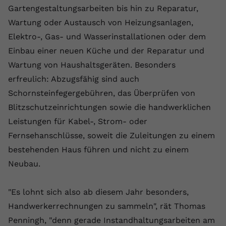
Gartengestaltungsarbeiten bis hin zu Reparatur,
Name
yt.innertube::requests
Wartung oder Austausch von Heizungsanlagen,
Elektro-, Gas- und Wasserinstallationen oder dem
Anbieter
youtube.com
Einbau einer neuen Küche und der Reparatur und
Laufzeit
Session
Wartung von Haushaltsgeräten. Besonders
erfreulich: Abzugsfähig sind auch
Dieser von YouTube gesetzte Cookie
registriert eine eindeutige ID, um
Schornsteinfegergebühren, das Überprüfen von
Zweck
Daten darüber zu speichern, welche
Blitzschutzeinrichtungen sowie die handwerklichen
Videos von YouTube der Nutzer
Leistungen für Kabel-, Strom- oder
gesehen hat.
Fernsehanschlüsse, soweit die Zuleitungen zu einem
bestehenden Haus führen und nicht zu einem
Name
yt.innertube::nextId
Neubau.
Anbieter
Youtube.com
"Es lohnt sich also ab diesem Jahr besonders,
Laufzeit
Session
Handwerkerrechnungen zu sammeln", rät Thomas
Penningh, "denn gerade Instandhaltungsarbeiten am
Dieser von YouTube gesetzte Cookie