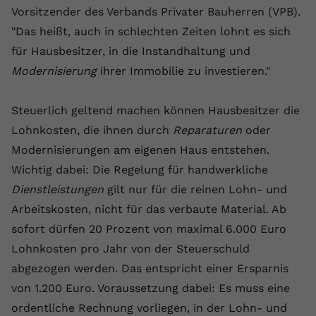
Laufzeit
1 Jahr
Name
Cookie-Informationen anzeigen
_gcl au
Vorsitzender des Verbands Privater Bauherren (VPB).
Zweck
wiederzuerkennen und statistische
Informationen zur Nutzung der
"Das heißt, auch in schlechten Zeiten lohnt es sich
Dieser Wert speichert Ihre Consent-
Anbieter
Google Ads
Externe Inhalte
Website zu erfassen.
Einstellungen. Unter anderem eine
für Hausbesitzer, in die Instandhaltung und
Wir verwenden auf unserer Website externe Inhalte,
zufällig generierte ID, für die
Laufzeit
90 Tage
Modernisierung
ihrer Immobilie zu investieren."
um Ihnen zusätzliche Informationen anzubieten.
Zweck
historische Speicherung Ihrer
vorgenommen Einstellungen, falls der
Wird von Google Ads für das
Name
Cookie-Informationen anzeigen
vuid
Steuerlich geltend machen können Hausbesitzer die
Webseiten-Betreiber dies eingestellt
Conversion-Tracking verwendet, um
Zweck
hat.
Werbeklicks der Nutzung auf unserer
Lohnkosten, die ihnen durch
Reparaturen
oder
Anbieter
vimeo.com
Website zuzuordnen.
Modernisierungen am eigenen Haus entstehen.
Laufzeit
2 Jahre
Wichtig dabei: Die Regelung für handwerkliche
Name
fe_typo_user
Dienstleistungen
gilt nur für die reinen Lohn- und
Vimeo installiert dieses Cookie, um
Anbieter
VPB.de
Arbeitskosten, nicht für das verbaute Material. Ab
Tracking-Informationen zu sammeln,
Zweck
indem es eine eindeutige ID zum
sofort dürfen 20 Prozent von maximal 6.000 Euro
Laufzeit
Session
Einbetten von Videos auf der Website
Lohnkosten pro Jahr von der Steuerschuld
setzt.
Dieses Cookie wird verwendet, um die
abgezogen werden. Das entspricht einer Ersparnis
Zweck
Speicherung von
von 1.200 Euro. Voraussetzung dabei: Es muss eine
Benutzereinstellungen zu ermöglichen.
Name
CONSENT
ordentliche Rechnung vorliegen, in der Lohn- und