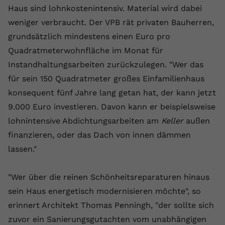
registriert eine eindeutige ID, um
Haus sind lohnkostenintensiv. Material wird dabei
Zweck
Daten darüber zu speichern, welche
weniger verbraucht. Der VPB rät privaten Bauherren,
Videos von YouTube der Nutzer
grundsätzlich mindestens einen Euro pro
gesehen hat.
Quadratmeterwohnfläche im Monat für
Instandhaltungsarbeiten zurückzulegen. "Wer das
Name
yt-remote-connected-devices
für sein 150 Quadratmeter großes Einfamilienhaus
konsequent fünf Jahre lang getan hat, der kann jetzt
Anbieter
Youtube.com
9.000 Euro investieren. Davon kann er beispielsweise
Laufzeit
Session
lohnintensive Abdichtungsarbeiten am
Keller
außen
finanzieren, oder das Dach von innen dämmen
YouTube setzt diesen Cookie, um die
lassen."
Videopräferenzen des Nutzers zu
Zweck
speichern, der eingebettete YouTube-
Videos verwendet.
"Wer über die reinen Schönheitsreparaturen hinaus
sein Haus energetisch modernisieren möchte", so
erinnert Architekt Thomas Penningh, "der sollte sich
zuvor ein Sanierungsgutachten vom unabhängigen