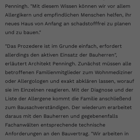
Penningh. "Mit diesem Wissen können wir vor allem
Anbieter
youtube.com
Allergikern und empfindlichen Menschen helfen, ihr
Laufzeit
2 Jahre
neues Haus von Anfang an schadstofffrei zu planen
und zu bauen."
YouTube setzt dieses Cookie über
Zweck
eingebettete YouTube-Videos und
"Das Prozedere ist im Grunde einfach, erfordert
registriert anonyme statistische Daten.
allerdings den aktiven Einsatz der Bauherren",
erläutert Architekt Penningh. Zunächst müssen alle
Name
yt-remote-device-id
betroffenen Familienmitglieder zum Wohnmediziner
oder Allergologen und exakt abklären lassen, worauf
Anbieter
Youtube.com
sie im Einzelnen reagieren. Mit der Diagnose und der
Laufzeit
Session
Liste der Allergene kommt die Familie anschließend
zum Bausachverständigen. Der wiederum erarbeitet
YouTube setzt diesen Cookie, um die
daraus mit den Bauherren und gegebenenfalls
Videopräferenzen des Benutzers zu
Zweck
speichern, der eingebettete YouTube-
Fachanwälten entsprechende technische
Videos verwendet.
Anforderungen an den Bauvertrag. "Wir arbeiten in