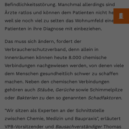
Laufzeit
1 Jahr
Name
Cookie-Informationen anzeigen
_gcl au
Befindlichkeitsstörung. Manchmal allerdings sind
Zweck
wiederzuerkennen und statistische
Informationen zur Nutzung der
Ärzte ratlos und können dem Patienten nicht helfen,
Dieser Wert speichert Ihre Consent-
Anbieter
Google Ads
M
Externe Inhalte
Website zu erfassen.
Einstellungen. Unter anderem eine
weil sie noch viel zu selten das Wohnumfeld eines
Wir verwenden auf unserer Website externe Inhalte,
zufällig generierte ID, für die
Laufzeit
90 Tage
Patienten in ihre Diagnose mit einbeziehen.
um Ihnen zusätzliche Informationen anzubieten.
Zweck
historische Speicherung Ihrer
vorgenommen Einstellungen, falls der
Wird von Google Ads für das
Das muss sich ändern, fordert der
Name
Cookie-Informationen anzeigen
vuid
Webseiten-Betreiber dies eingestellt
Conversion-Tracking verwendet, um
Zweck
Verbraucherschutzverband, denn allein in
hat.
Werbeklicks der Nutzung auf unserer
Anbieter
vimeo.com
Innenräumen können heute 8.000 chemische
Website zuzuordnen.
Verbindungen nachgewiesen werden, von denen viele
Laufzeit
2 Jahre
Name
fe_typo_user
dem Menschen gesundheitlich schwer zu schaffen
Vimeo installiert dieses Cookie, um
machen. Neben den chemischen Verbindungen
Anbieter
VPB.de
Tracking-Informationen zu sammeln,
gehören auch
Stäube
,
Gerüche
sowie Schimmelpilze
Zweck
indem es eine eindeutige ID zum
Laufzeit
Session
oder
Bakterien
zu den so genannten
Schadfaktoren
.
Einbetten von Videos auf der Website
setzt.
Dieses Cookie wird verwendet, um die
"Wir sitzen als Experten an der Schnittstelle
Zweck
Speicherung von
zwischen Chemie, Medizin und Baupraxis", erläutert
Benutzereinstellungen zu ermöglichen.
Name
CONSENT
VPB-Vorsitzender und
Bausachverständiger
Thomas