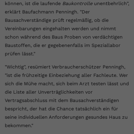
können, ist die laufende
Baukontrolle
unentbehrlich",
registriert eine eindeutige ID, um
Zweck
Daten darüber zu speichern, welche
erklärt Baufachmann Penningh. "Der
Videos von YouTube der Nutzer
Bausachverständige prüft regelmäßig, ob die
gesehen hat.
Vereinbarungen eingehalten werden und nimmt
schon während des Baus Proben von verdächtigen
Name
yt-remote-connected-devices
Baustoffen, die er gegebenenfalls im Speziallabor
prüfen lässt."
Anbieter
Youtube.com
"Wichtig", resümiert Verbraucherschützer Penningh,
Laufzeit
Session
"ist die frühzeitige Einbeziehung aller Fachleute. Wer
YouTube setzt diesen Cookie, um die
sich die Mühe macht, sich beim Arzt testen lässt und
Videopräferenzen des Nutzers zu
die Liste aller Unverträglichkeiten vor
Zweck
speichern, der eingebettete YouTube-
Vertragsabschluss mit dem Bausachverständigen
Videos verwendet.
bespricht, der hat die Chance tatsächlich ein für
seine individuellen Anforderungen gesundes Haus zu
bekommen."