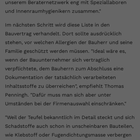
unserem Beraternetzwerk eng mit Speziallaboren
Name
yt.innertube::requests
und Innenraumhygienikern zusammen."
Anbieter
youtube.com
Im nächsten Schritt wird diese Liste in den
Bauvertrag verhandelt. Dort sollte ausdrücklich
Laufzeit
Session
stehen, vor welchen Allergien der Bauherr und seine
Dieser von YouTube gesetzte Cookie
Familie geschützt werden müssen. "Ideal wäre es,
registriert eine eindeutige ID, um
wenn der Bauunternehmer sich vertraglich
Zweck
Daten darüber zu speichern, welche
verpflichtete, dem Bauherrn zum Abschluss eine
Videos von YouTube der Nutzer
Dokumentation der tatsächlich verarbeiteten
gesehen hat.
Inhaltsstoffe zu überreichen", empfiehlt Thomas
Penningh. "Dafür muss man sich aber unter
Name
yt.innertube::nextId
Umständen bei der Firmenauswahl einschränken."
Anbieter
Youtube.com
"Weil der Teufel bekanntlich im Detail steckt und sich
Laufzeit
Session
Schadstoffe auch schon in unscheinbaren Bauteilen,
wie Klebstoff oder Fugendichtungsmasse verbergen
Dieser von YouTube gesetzte Cookie