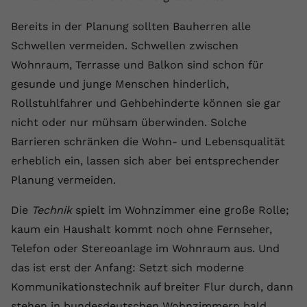
Anbieter
youtube.com
Bereits in der Planung sollten Bauherren alle
Schwellen vermeiden. Schwellen zwischen
Laufzeit
2 Jahre
Wohnraum, Terrasse und Balkon sind schon für
YouTube setzt dieses Cookie über
gesunde und junge Menschen hinderlich,
Zweck
eingebettete YouTube-Videos und
Rollstuhlfahrer und Gehbehinderte können sie gar
registriert anonyme statistische Daten.
nicht oder nur mühsam überwinden. Solche
Barrieren schränken die Wohn- und Lebensqualität
Name
yt-remote-device-id
erheblich ein, lassen sich aber bei entsprechender
Planung vermeiden.
Anbieter
Youtube.com
Die
Laufzeit
Technik
spielt im Wohnzimmer eine große Rolle;
Session
kaum ein Haushalt kommt noch ohne Fernseher,
YouTube setzt diesen Cookie, um die
Telefon oder Stereoanlage im Wohnraum aus. Und
Videopräferenzen des Benutzers zu
Zweck
das ist erst der Anfang: Setzt sich moderne
speichern, der eingebettete YouTube-
Videos verwendet.
Kommunikationstechnik auf breiter Flur durch, dann
stehen in bundesdeutschen Wohnzimmern bald