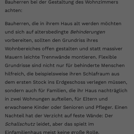
Laufzeit
1 Jahr
Bauherren bei der Gestaltung des Wohnzimmers
Name
Cookie-Informationen anzeigen
_gcl au
Zweck
wiederzuerkennen und statistische
achten:
Informationen zur Nutzung der
Dieser Wert speichert Ihre Consent-
Anbieter
Google Ads
Externe Inhalte
Website zu erfassen.
Einstellungen. Unter anderem eine
Bauherren, die in ihrem Haus alt werden möchten
Wir verwenden auf unserer Website externe Inhalte,
zufällig generierte ID, für die
Laufzeit
90 Tage
und sich auf altersbedingte
Behinderungen
um Ihnen zusätzliche Informationen anzubieten.
Zweck
historische Speicherung Ihrer
vorbereiten, sollten den Grundriss ihres
vorgenommen Einstellungen, falls der
Wird von Google Ads für das
Name
Cookie-Informationen anzeigen
vuid
Webseiten-Betreiber dies eingestellt
Conversion-Tracking verwendet, um
Wohnbereiches offen gestalten und statt massiver
Zweck
hat.
Werbeklicks der Nutzung auf unserer
Mauern leichte Trennwände montieren. Flexible
Anbieter
vimeo.com
Website zuzuordnen.
Grundrisse sind nicht nur für behinderte Menschen
Laufzeit
2 Jahre
Name
fe_typo_user
hilfreich, die beispielsweise ihren Schlafraum aus
dem ersten Stock ins Erdgeschoss verlegen müssen,
Vimeo installiert dieses Cookie, um
Anbieter
VPB.de
Tracking-Informationen zu sammeln,
sondern auch für Familien, die ihr Haus nachträglich
Zweck
indem es eine eindeutige ID zum
in zwei Wohnungen aufteilen, für Eltern und
Laufzeit
Session
Einbetten von Videos auf der Website
erwachsene Kinder oder Senioren und Pfleger. Einen
setzt.
Dieses Cookie wird verwendet, um die
Nachteil hat der Verzicht auf feste Wände: Der
Zweck
Speicherung von
Schallschutz
leidet, aber das spielt im
Benutzereinstellungen zu ermöglichen.
Name
CONSENT
Einfamilienhaus meist keine große Rolle.