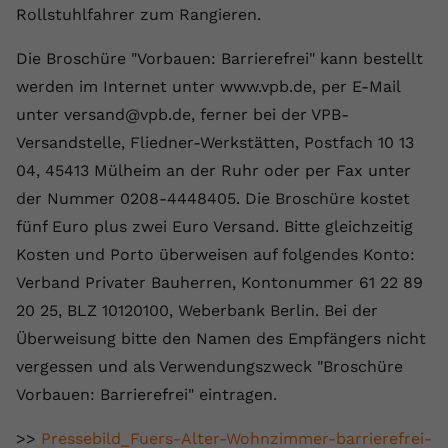
Rollstuhlfahrer zum Rangieren.
registriert eine eindeutige ID, um
Zweck
Daten darüber zu speichern, welche
Die Broschüre "Vorbauen: Barrierefrei" kann bestellt
Videos von YouTube der Nutzer
gesehen hat.
werden im Internet unter www.vpb.de, per E-Mail
unter versand@vpb.de, ferner bei der VPB-
Versandstelle, Fliedner-Werkstätten, Postfach 10 13
Name
yt-remote-connected-devices
04, 45413 Mülheim an der Ruhr oder per Fax unter
Anbieter
Youtube.com
der Nummer 0208-4448405. Die Broschüre kostet
fünf Euro plus zwei Euro Versand. Bitte gleichzeitig
Laufzeit
Session
Kosten und Porto überweisen auf folgendes Konto:
YouTube setzt diesen Cookie, um die
Verband Privater Bauherren, Kontonummer 61 22 89
Videopräferenzen des Nutzers zu
Zweck
20 25, BLZ 10120100, Weberbank Berlin. Bei der
speichern, der eingebettete YouTube-
Überweisung bitte den Namen des Empfängers nicht
Videos verwendet.
vergessen und als Verwendungszweck "Broschüre
Vorbauen: Barrierefrei" eintragen.
>>
Pressebild_Fuers-Alter-Wohnzimmer-barrierefrei-