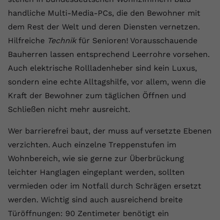
handliche Multi-Media-PCs, die den Bewohner mit
Name
yt.innertube::requests
dem Rest der Welt und deren Diensten vernetzen.
Anbieter
youtube.com
Hilfreiche
Technik
für Senioren! Vorausschauende
Bauherren lassen entsprechend Leerrohre vorsehen.
Laufzeit
Session
Auch elektrische Rollladenheber sind kein Luxus,
Dieser von YouTube gesetzte Cookie
sondern eine echte Alltagshilfe, vor allem, wenn die
registriert eine eindeutige ID, um
Kraft der Bewohner zum täglichen Öffnen und
Zweck
Daten darüber zu speichern, welche
Schließen nicht mehr ausreicht.
Videos von YouTube der Nutzer
gesehen hat.
Wer barrierefrei baut, der muss auf versetzte Ebenen
verzichten. Auch einzelne Treppenstufen im
Name
yt.innertube::nextId
Wohnbereich, wie sie gerne zur Überbrückung
leichter Hanglagen eingeplant werden, sollten
Anbieter
Youtube.com
vermieden oder im Notfall durch Schrägen ersetzt
Laufzeit
Session
werden. Wichtig sind auch ausreichend breite
Türöffnungen: 90 Zentimeter benötigt ein
Dieser von YouTube gesetzte Cookie