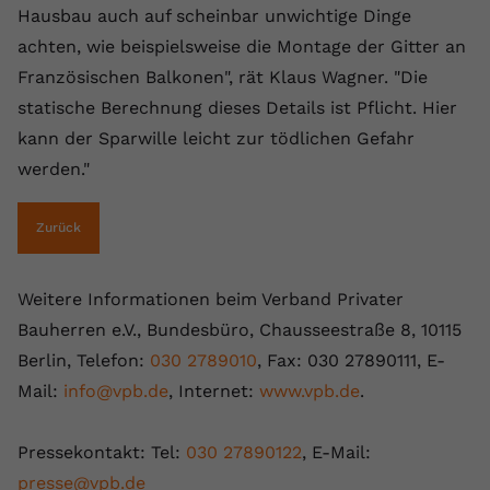
Hausbau auch auf scheinbar unwichtige Dinge
registriert eine eindeutige ID, um
Zweck
Daten darüber zu speichern, welche
achten, wie beispielsweise die Montage der Gitter an
Videos von YouTube der Nutzer
Französischen Balkonen", rät Klaus Wagner. "Die
gesehen hat.
statische Berechnung dieses Details ist Pflicht. Hier
kann der Sparwille leicht zur tödlichen Gefahr
Name
yt-remote-connected-devices
werden."
Anbieter
Youtube.com
Zurück
Laufzeit
Session
Weitere Informationen beim Verband Privater
YouTube setzt diesen Cookie, um die
Videopräferenzen des Nutzers zu
Bauherren e.V., Bundesbüro, Chausseestraße 8, 10115
Zweck
speichern, der eingebettete YouTube-
Berlin, Telefon:
030 2789010
, Fax: 030 27890111, E-
Videos verwendet.
Mail:
info@vpb.de
, Internet:
www.vpb.de
.
Pressekontakt: Tel:
030 27890122
, E-Mail:
presse@vpb.de