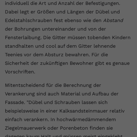
individuell die Art und Anzahl der Befestigungen.
Anbieter
youtube.com
Dabei legt er Größen und Längen der Dübel und
Edelstahlschrauben fest ebenso wie den
Abstand
Laufzeit
2 Jahre
der Bohrungen untereinander und von der
YouTube setzt dieses Cookie über
Fensterlaibung. Die Gitter müssen tobenden Kindern
Zweck
eingebettete YouTube-Videos und
standhalten und cool auf dem Gitter lehnende
registriert anonyme statistische Daten.
Teenies vor dem Absturz bewahren. Für die
Sicherheit der zukünftigen Bewohner gibt es genaue
Name
yt-remote-device-id
Vorschriften.
Anbieter
Youtube.com
Mitentscheidend für die Berechnung der
Verankerung sind auch Material und Aufbau der
Laufzeit
Session
Fassade. "Dübel und Schrauben lassen sich
YouTube setzt diesen Cookie, um die
beispielsweise in einer Kalksandsteinmauer relativ
Videopräferenzen des Benutzers zu
Zweck
einfach verankern. In hochwärmedämmendem
speichern, der eingebettete YouTube-
Videos verwendet.
Ziegelmauerwerk oder Porenbeton finden sie
dagegen kaum Halt und müssen meist eingeklebt