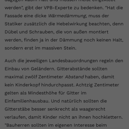
werden", gibt der VPB-Experte zu bedenken. "Hat die
Name
yt.innertube::requests
Fassade eine dicke
Wärmedämmung
, muss der
Anbieter
youtube.com
Statiker zusätzlich die Hebelwirkung beachten, denn
Dübel und Schrauben, die von außen montiert
Laufzeit
Session
werden, finden ja in der Dämmung noch keinen Halt,
Dieser von YouTube gesetzte Cookie
sondern erst im massiven Stein.
registriert eine eindeutige ID, um
Zweck
Daten darüber zu speichern, welche
Auch die jeweiligen Landesbauordnungen regeln den
Videos von YouTube der Nutzer
Einbau von Geländern. Gitterabstände sollten
gesehen hat.
maximal zwölf Zentimeter
Abstand
haben, damit
kein Kinderkopf hindurchpasst. Achtzig Zentimeter
Name
yt.innertube::nextId
gelten als Mindesthöhe für Gitter im
Einfamilienhausbau. Und natürlich sollten die
Anbieter
Youtube.com
Gitterstäbe besser senkrecht als waagerecht
Laufzeit
Session
verlaufen, damit Kinder nicht an ihnen hochklettern.
"Bauherren sollten im eigenen Interesse beim
Dieser von YouTube gesetzte Cookie