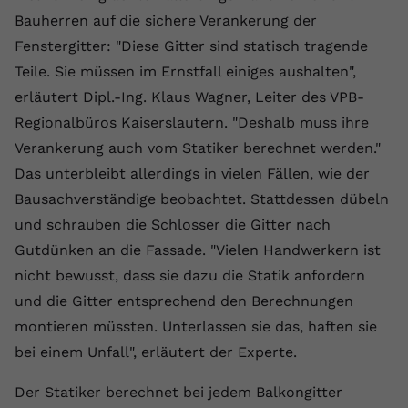
Laufzeit
1 Jahr
Name
Cookie-Informationen anzeigen
_gcl au
Zweck
wiederzuerkennen und statistische
Bauherren auf die sichere Verankerung der
Informationen zur Nutzung der
Dieser Wert speichert Ihre Consent-
Fenstergitter: "Diese Gitter sind statisch tragende
Anbieter
Google Ads
Externe Inhalte
Website zu erfassen.
Einstellungen. Unter anderem eine
Teile. Sie müssen im Ernstfall einiges aushalten",
Wir verwenden auf unserer Website externe Inhalte,
zufällig generierte ID, für die
Laufzeit
90 Tage
erläutert Dipl.-Ing. Klaus Wagner, Leiter des VPB-
um Ihnen zusätzliche Informationen anzubieten.
Zweck
historische Speicherung Ihrer
Regionalbüros Kaiserslautern. "Deshalb muss ihre
vorgenommen Einstellungen, falls der
Wird von Google Ads für das
Name
Cookie-Informationen anzeigen
vuid
Webseiten-Betreiber dies eingestellt
Conversion-Tracking verwendet, um
Verankerung auch vom Statiker berechnet werden."
Zweck
hat.
Werbeklicks der Nutzung auf unserer
Das unterbleibt allerdings in vielen Fällen, wie der
Anbieter
vimeo.com
Website zuzuordnen.
Bausachverständige beobachtet. Stattdessen dübeln
Laufzeit
2 Jahre
Name
fe_typo_user
und schrauben die Schlosser die Gitter nach
Gutdünken an die Fassade. "Vielen Handwerkern ist
Vimeo installiert dieses Cookie, um
Anbieter
VPB.de
Tracking-Informationen zu sammeln,
nicht bewusst, dass sie dazu die Statik anfordern
Zweck
indem es eine eindeutige ID zum
und die Gitter entsprechend den Berechnungen
Laufzeit
Session
Einbetten von Videos auf der Website
montieren müssten. Unterlassen sie das, haften sie
setzt.
Dieses Cookie wird verwendet, um die
bei einem Unfall", erläutert der Experte.
Zweck
Speicherung von
Benutzereinstellungen zu ermöglichen.
Der Statiker berechnet bei jedem Balkongitter
Name
CONSENT