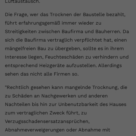
Luftaustausch.
Anbieter
youtube.com
Die Frage, wer das Trocknen der Baustelle bezahlt,
Laufzeit
2 Jahre
führt erfahrungsgemäß immer wieder zu
Streitigkeiten zwischen Baufirma und Bauherren. Da
YouTube setzt dieses Cookie über
sich die Baufirma vertraglich verpflichtet hat, einen
Zweck
eingebettete YouTube-Videos und
registriert anonyme statistische Daten.
mängelfreien Bau zu übergeben, sollte es in ihrem
Interesse liegen, Feuchteschäden zu verhindern und
entsprechend Heizgeräte aufzustellen. Allerdings
Name
yt-remote-device-id
sehen das nicht alle Firmen so.
Anbieter
Youtube.com
"Rechtlich gesehen kann mangelnde Trocknung, die
Laufzeit
Session
zu Schäden an Nachgewerken und anderen
Nachteilen bis hin zur Unbenutzbarkeit des Hauses
YouTube setzt diesen Cookie, um die
zum vertraglichen Zweck führt, zu
Videopräferenzen des Benutzers zu
Zweck
speichern, der eingebettete YouTube-
Verzugsschadensersatzansprüchen,
Videos verwendet.
Abnahmeverweigerungen oder Abnahme mit