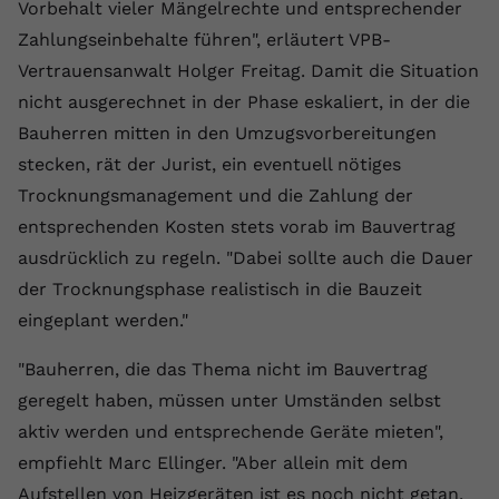
Vorbehalt vieler Mängelrechte und entsprechender
Name
yt.innertube::requests
Zahlungseinbehalte führen", erläutert VPB-
Vertrauensanwalt Holger Freitag. Damit die Situation
Anbieter
youtube.com
nicht ausgerechnet in der Phase eskaliert, in der die
Laufzeit
Session
Bauherren mitten in den Umzugsvorbereitungen
stecken, rät der Jurist, ein eventuell nötiges
Dieser von YouTube gesetzte Cookie
Trocknungsmanagement und die Zahlung der
registriert eine eindeutige ID, um
entsprechenden Kosten stets vorab im Bauvertrag
Zweck
Daten darüber zu speichern, welche
Videos von YouTube der Nutzer
ausdrücklich zu regeln. "Dabei sollte auch die Dauer
gesehen hat.
der Trocknungsphase realistisch in die Bauzeit
eingeplant werden."
Name
yt.innertube::nextId
"Bauherren, die das Thema nicht im Bauvertrag
Anbieter
Youtube.com
geregelt haben, müssen unter Umständen selbst
aktiv werden und entsprechende Geräte mieten",
Laufzeit
Session
empfiehlt Marc Ellinger. "Aber allein mit dem
Dieser von YouTube gesetzte Cookie
Aufstellen von Heizgeräten ist es noch nicht getan,