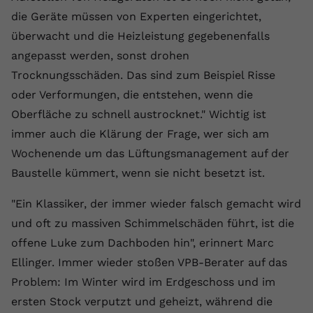
registriert eine eindeutige ID, um
die Geräte müssen von Experten eingerichtet,
Zweck
Daten darüber zu speichern, welche
überwacht und die Heizleistung gegebenenfalls
Videos von YouTube der Nutzer
angepasst werden, sonst drohen
gesehen hat.
Trocknungsschäden. Das sind zum Beispiel Risse
oder Verformungen, die entstehen, wenn die
Name
yt-remote-connected-devices
Oberfläche zu schnell austrocknet." Wichtig ist
Anbieter
Youtube.com
immer auch die Klärung der Frage, wer sich am
Wochenende um das Lüftungsmanagement auf der
Laufzeit
Session
Baustelle kümmert, wenn sie nicht besetzt ist.
YouTube setzt diesen Cookie, um die
"Ein Klassiker, der immer wieder falsch gemacht wird
Videopräferenzen des Nutzers zu
Zweck
speichern, der eingebettete YouTube-
und oft zu massiven Schimmelschäden führt, ist die
Videos verwendet.
offene Luke zum Dachboden hin", erinnert Marc
Ellinger. Immer wieder stoßen VPB-Berater auf das
Problem: Im Winter wird im Erdgeschoss und im
ersten Stock verputzt und geheizt, während die