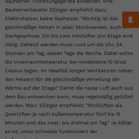
Bauherren Trocknungsgeräte einsetzen. VPB-
Laufzeit
1 Jahr
Name
Cookie-Informationen anzeigen
_gcl au
Zweck
wiederzuerkennen und statistische
Bauherrenberater Ellinger empfiehlt dazu
Informationen zur Nutzung der
Dieser Wert speichert Ihre Consent-
Anbieter
Google Ads
Elektroheizer, keine Gasheizer. "Wichtig ist das
M
Externe Inhalte
Website zu erfassen.
Einstellungen. Unter anderem eine
gleichmäßige Heizen in allen Stockwerken, auch im
Wir verwenden auf unserer Website externe Inhalte,
zufällig generierte ID, für die
Laufzeit
90 Tage
um Ihnen zusätzliche Informationen anzubieten.
Zweck
historische Speicherung Ihrer
Dachgeschoss. Ein bis zwei Heizlüfter pro Etage sind
vorgenommen Einstellungen, falls der
Wird von Google Ads für das
nötig. Geheizt werden muss rund um die Uhr, 24
Name
Cookie-Informationen anzeigen
vuid
Webseiten-Betreiber dies eingestellt
Conversion-Tracking verwendet, um
Zweck
Stunden am Tag, sieben Tage die Woche. Dabei sollte
hat.
Werbeklicks der Nutzung auf unserer
Anbieter
vimeo.com
die Innenraumtemperatur bei mindestens 10 Grad
Website zuzuordnen.
Celsius liegen. Im Idealfall sorgen Ventilatoren neben
Laufzeit
2 Jahre
Name
fe_typo_user
den Heizern für die gleichmäßige Verteilung der
Vimeo installiert dieses Cookie, um
Wärme auf der Etage." Damit die nasse Luft auch aus
Anbieter
VPB.de
Tracking-Informationen zu sammeln,
dem Bau entweichen kann, muss regelmäßig gelüftet
Zweck
indem es eine eindeutige ID zum
Laufzeit
Session
werden. Marc Ellinger empfiehlt: "Stoßlüften als
Einbetten von Videos auf der Website
Querlüften je nach Außentemperatur fünf bis 15
setzt.
Dieses Cookie wird verwendet, um die
Minuten und das zwei- bis dreimal am Tag." Je kälter
Zweck
Speicherung von
Benutzereinstellungen zu ermöglichen.
es ist, umso schneller funktioniert der
Name
CONSENT