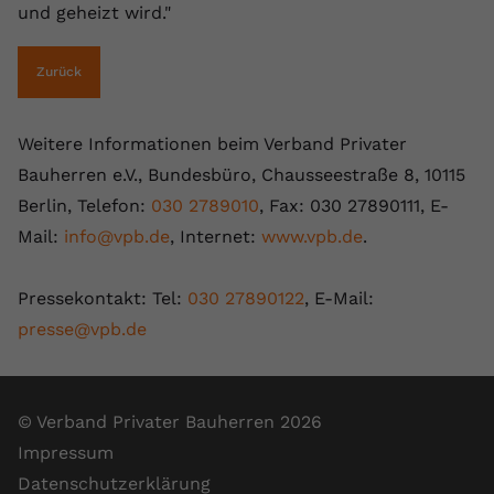
und geheizt wird."
Zurück
Weitere Informationen beim Verband Privater
Bauherren e.V., Bundesbüro, Chausseestraße 8, 10115
Berlin, Telefon:
030 2789010
, Fax: 030 27890111, E-
Mail:
info@vpb.de
, Internet:
www.vpb.de
.
Pressekontakt: Tel:
030 27890122
, E-Mail:
presse@vpb.de
© Verband Privater Bauherren 2026
Impressum
Datenschutzerklärung