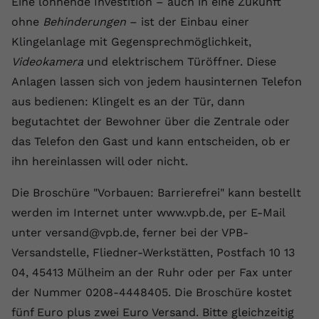
Eine lohnende Investition – auch in eine Zukunft
registriert eine eindeutige ID, um
ohne
Behinderungen
– ist der Einbau einer
Zweck
Daten darüber zu speichern, welche
Klingelanlage mit Gegensprechmöglichkeit,
Videos von YouTube der Nutzer
gesehen hat.
Videokamera
und elektrischem Türöffner. Diese
Anlagen lassen sich von jedem hausinternen Telefon
aus bedienen: Klingelt es an der Tür, dann
Name
yt-remote-connected-devices
begutachtet der Bewohner über die Zentrale oder
Anbieter
Youtube.com
das Telefon den Gast und kann entscheiden, ob er
ihn hereinlassen will oder nicht.
Laufzeit
Session
Die Broschüre "Vorbauen: Barrierefrei" kann bestellt
YouTube setzt diesen Cookie, um die
Videopräferenzen des Nutzers zu
werden im Internet unter www.vpb.de, per E-Mail
Zweck
speichern, der eingebettete YouTube-
unter versand@vpb.de, ferner bei der VPB-
Videos verwendet.
Versandstelle, Fliedner-Werkstätten, Postfach 10 13
04, 45413 Mülheim an der Ruhr oder per Fax unter
der Nummer 0208-4448405. Die Broschüre kostet
fünf Euro plus zwei Euro Versand. Bitte gleichzeitig