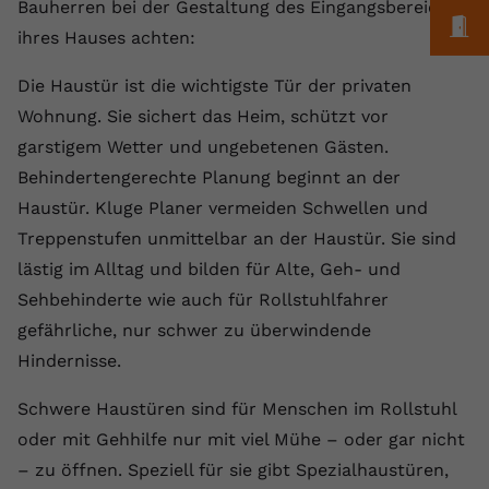
Laufzeit
1 Jahr
Bauherren bei der Gestaltung des Eingangsbereichs
Name
Cookie-Informationen anzeigen
_gcl au
Zweck
wiederzuerkennen und statistische
M
ihres Hauses achten:
Informationen zur Nutzung der
Dieser Wert speichert Ihre Consent-
Anbieter
Google Ads
Externe Inhalte
Website zu erfassen.
Einstellungen. Unter anderem eine
Die Haustür ist die wichtigste Tür der privaten
Wir verwenden auf unserer Website externe Inhalte,
zufällig generierte ID, für die
Laufzeit
90 Tage
Wohnung. Sie sichert das Heim, schützt vor
um Ihnen zusätzliche Informationen anzubieten.
Zweck
historische Speicherung Ihrer
garstigem Wetter und ungebetenen Gästen.
vorgenommen Einstellungen, falls der
Wird von Google Ads für das
Name
Cookie-Informationen anzeigen
vuid
Webseiten-Betreiber dies eingestellt
Conversion-Tracking verwendet, um
Behindertengerechte Planung beginnt an der
Zweck
hat.
Werbeklicks der Nutzung auf unserer
Haustür. Kluge Planer vermeiden Schwellen und
Anbieter
vimeo.com
Website zuzuordnen.
Treppenstufen unmittelbar an der Haustür. Sie sind
Laufzeit
2 Jahre
Name
fe_typo_user
lästig im Alltag und bilden für Alte, Geh- und
Sehbehinderte wie auch für Rollstuhlfahrer
Vimeo installiert dieses Cookie, um
Anbieter
VPB.de
Tracking-Informationen zu sammeln,
gefährliche, nur schwer zu überwindende
Zweck
indem es eine eindeutige ID zum
Hindernisse.
Laufzeit
Session
Einbetten von Videos auf der Website
setzt.
Dieses Cookie wird verwendet, um die
Schwere Haustüren sind für Menschen im Rollstuhl
Zweck
Speicherung von
oder mit Gehhilfe nur mit viel Mühe – oder gar nicht
Benutzereinstellungen zu ermöglichen.
– zu öffnen. Speziell für sie gibt Spezialhaustüren,
Name
CONSENT