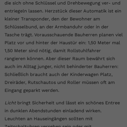
die sich ohne Schlüssel und Drehbewegung ver- und
Anbieter
youtube.com
entriegeln lassen. Herzstück dieser Automatik ist ein
kleiner Transponder, den der Bewohner am
Laufzeit
2 Jahre
Schlüsselbund, an der Armbanduhr oder in der
YouTube setzt dieses Cookie über
Tasche trägt. Vorausschauende Bauherren planen viel
Zweck
eingebettete YouTube-Videos und
Platz vor und hinter der Haustür ein: 1,50 Meter mal
registriert anonyme statistische Daten.
1,50 Meter sind nötig, damit Rollstuhlfahrer
rangieren können. Aber dieser Raum bewährt sich
Name
yt-remote-device-id
auch im Alltag junger, nicht behinderter Bauherren:
Schließlich braucht auch der Kinderwagen Platz,
Anbieter
Youtube.com
Dreiräder, Rutschautos und Roller müssen oft am
Laufzeit
Session
Eingang geparkt werden.
YouTube setzt diesen Cookie, um die
Licht
bringt Sicherheit und lässt ein schönes Entree
Videopräferenzen des Benutzers zu
Zweck
in dunklen Abendstunden einladend wirken.
speichern, der eingebettete YouTube-
Videos verwendet.
Leuchten an Hauseingängen sollten mit
Zeitschaltuhren versehen sein oder mit