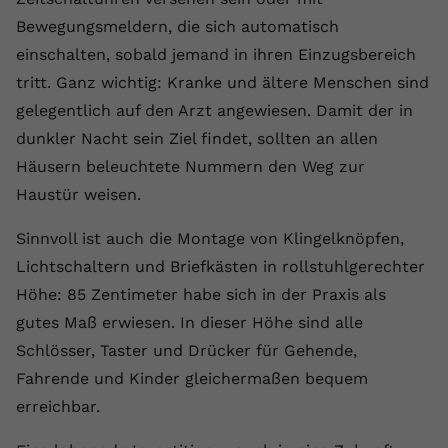
Bewegungsmeldern, die sich automatisch
Name
yt.innertube::requests
einschalten, sobald jemand in ihren Einzugsbereich
Anbieter
youtube.com
tritt. Ganz wichtig: Kranke und ältere Menschen sind
gelegentlich auf den Arzt angewiesen. Damit der in
Laufzeit
Session
dunkler Nacht sein Ziel findet, sollten an allen
Dieser von YouTube gesetzte Cookie
Häusern beleuchtete Nummern den Weg zur
registriert eine eindeutige ID, um
Haustür weisen.
Zweck
Daten darüber zu speichern, welche
Videos von YouTube der Nutzer
Sinnvoll ist auch die Montage von Klingelknöpfen,
gesehen hat.
Lichtschaltern und Briefkästen in rollstuhlgerechter
Höhe: 85 Zentimeter habe sich in der Praxis als
Name
yt.innertube::nextId
gutes Maß erwiesen. In dieser Höhe sind alle
Schlösser, Taster und Drücker für Gehende,
Anbieter
Youtube.com
Fahrende und Kinder gleichermaßen bequem
Laufzeit
Session
erreichbar.
Dieser von YouTube gesetzte Cookie