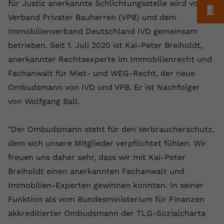
Laufzeit
1 Jahr
für Justiz anerkannte Schlichtungsstelle wird vom
Name
Cookie-Informationen anzeigen
_gcl au
M
Zweck
wiederzuerkennen und statistische
Verband Privater Bauherren (VPB) und dem
Informationen zur Nutzung der
Dieser Wert speichert Ihre Consent-
Anbieter
Google Ads
Externe Inhalte
Immobilienverband Deutschland IVD gemeinsam
Website zu erfassen.
Einstellungen. Unter anderem eine
Wir verwenden auf unserer Website externe Inhalte,
betrieben. Seit 1. Juli 2020 ist Kai-Peter Breiholdt,
zufällig generierte ID, für die
Laufzeit
90 Tage
um Ihnen zusätzliche Informationen anzubieten.
Zweck
historische Speicherung Ihrer
anerkannter Rechtsexperte im Immobilienrecht und
vorgenommen Einstellungen, falls der
Wird von Google Ads für das
Fachanwalt für Miet- und WEG-Recht, der neue
Name
Cookie-Informationen anzeigen
vuid
Webseiten-Betreiber dies eingestellt
Conversion-Tracking verwendet, um
Zweck
Ombudsmann von IVD und VPB. Er ist Nachfolger
hat.
Werbeklicks der Nutzung auf unserer
Anbieter
vimeo.com
von Wolfgang Ball.
Website zuzuordnen.
Laufzeit
2 Jahre
Name
fe_typo_user
"Der Ombudsmann steht für den Verbraucherschutz,
Vimeo installiert dieses Cookie, um
dem sich unsere Mitglieder verpflichtet fühlen. Wir
Anbieter
VPB.de
Tracking-Informationen zu sammeln,
freuen uns daher sehr, dass wir mit Kai-Peter
Zweck
indem es eine eindeutige ID zum
Laufzeit
Session
Breiholdt einen anerkannten Fachanwalt und
Einbetten von Videos auf der Website
setzt.
Immobilien-Experten gewinnen konnten. In seiner
Dieses Cookie wird verwendet, um die
Zweck
Speicherung von
Funktion als vom Bundesministerium für Finanzen
Benutzereinstellungen zu ermöglichen.
akkreditierter Ombudsmann der TLG-Sozialcharta
Name
CONSENT