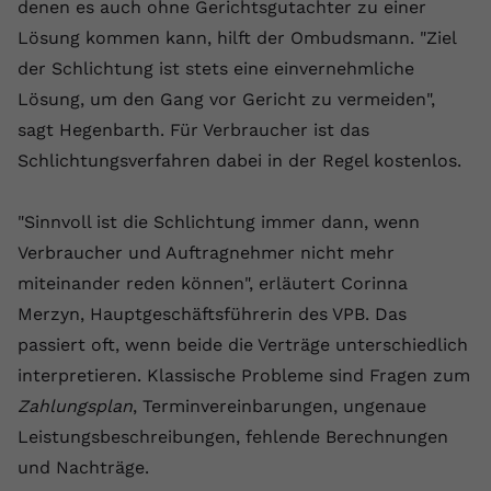
denen es auch ohne Gerichtsgutachter zu einer
registriert eine eindeutige ID, um
Lösung kommen kann, hilft der Ombudsmann. "Ziel
Zweck
Daten darüber zu speichern, welche
Videos von YouTube der Nutzer
der Schlichtung ist stets eine einvernehmliche
gesehen hat.
Lösung, um den Gang vor Gericht zu vermeiden",
sagt Hegenbarth. Für Verbraucher ist das
Name
yt-remote-connected-devices
Schlichtungsverfahren dabei in der Regel kostenlos.
Anbieter
Youtube.com
"Sinnvoll ist die Schlichtung immer dann, wenn
Verbraucher und Auftragnehmer nicht mehr
Laufzeit
Session
miteinander reden können", erläutert Corinna
YouTube setzt diesen Cookie, um die
Merzyn, Hauptgeschäftsführerin des VPB. Das
Videopräferenzen des Nutzers zu
Zweck
passiert oft, wenn beide die Verträge unterschiedlich
speichern, der eingebettete YouTube-
Videos verwendet.
interpretieren. Klassische Probleme sind Fragen zum
Zahlungsplan
, Terminvereinbarungen, ungenaue
Leistungsbeschreibungen, fehlende Berechnungen
und Nachträge.