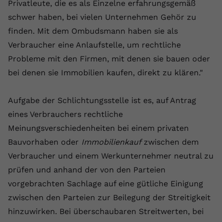
Privatleute, die es als Einzelne erfahrungsgemäß
Name
yt.innertube::requests
schwer haben, bei vielen Unternehmen Gehör zu
finden. Mit dem Ombudsmann haben sie als
Anbieter
youtube.com
Verbraucher eine Anlaufstelle, um rechtliche
Laufzeit
Session
Probleme mit den Firmen, mit denen sie bauen oder
bei denen sie Immobilien kaufen, direkt zu klären."
Dieser von YouTube gesetzte Cookie
registriert eine eindeutige ID, um
Aufgabe der Schlichtungsstelle ist es, auf Antrag
Zweck
Daten darüber zu speichern, welche
Videos von YouTube der Nutzer
eines Verbrauchers rechtliche
gesehen hat.
Meinungsverschiedenheiten bei einem privaten
Bauvorhaben oder
Immobilienkauf
zwischen dem
Name
yt.innertube::nextId
Verbraucher und einem Werkunternehmer neutral zu
prüfen und anhand der von den Parteien
Anbieter
Youtube.com
vorgebrachten Sachlage auf eine gütliche Einigung
zwischen den Parteien zur Beilegung der Streitigkeit
Laufzeit
Session
hinzuwirken. Bei überschaubaren Streitwerten, bei
Dieser von YouTube gesetzte Cookie