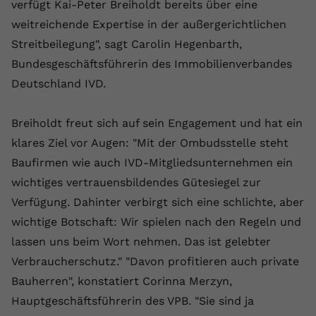
verfügt Kai-Peter Breiholdt bereits über eine
Anbieter
youtube.com
weitreichende Expertise in der außergerichtlichen
Streitbeilegung", sagt Carolin Hegenbarth,
Laufzeit
2 Jahre
Bundesgeschäftsführerin des Immobilienverbandes
YouTube setzt dieses Cookie über
Deutschland IVD.
Zweck
eingebettete YouTube-Videos und
registriert anonyme statistische Daten.
Breiholdt freut sich auf sein Engagement und hat ein
klares Ziel vor Augen: "Mit der Ombudsstelle steht
Name
yt-remote-device-id
Baufirmen wie auch IVD-Mitgliedsunternehmen ein
wichtiges vertrauensbildendes Gütesiegel zur
Anbieter
Youtube.com
Verfügung. Dahinter verbirgt sich eine schlichte, aber
Laufzeit
Session
wichtige Botschaft: Wir spielen nach den Regeln und
lassen uns beim Wort nehmen. Das ist gelebter
YouTube setzt diesen Cookie, um die
Verbraucherschutz." "Davon profitieren auch private
Videopräferenzen des Benutzers zu
Zweck
speichern, der eingebettete YouTube-
Bauherren", konstatiert Corinna Merzyn,
Videos verwendet.
Hauptgeschäftsführerin des VPB. "Sie sind ja