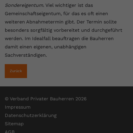
Sondereigentum
. Viel wichtiger ist das
Anbieter
youtube.com
Gemeinschaftseigentum, für das es oft einen
Laufzeit
2 Jahre
weiteren Abnahmetermin gibt. Der Termin sollte
besonders sorgfältig vorbereitet und durchgeführt
YouTube setzt dieses Cookie über
werden. Im Idealfall beauftragen die Bauherren
Zweck
eingebettete YouTube-Videos und
registriert anonyme statistische Daten.
damit einen eigenen, unabhängigen
Sachverständigen.
Name
yt-remote-device-id
Zurück
Anbieter
Youtube.com
Laufzeit
Session
© Verband Privater Bauherren 2026
YouTube setzt diesen Cookie, um die
Impressum
Videopräferenzen des Benutzers zu
Zweck
Datenschutzerklärung
speichern, der eingebettete YouTube-
Videos verwendet.
Sitemap
AGB