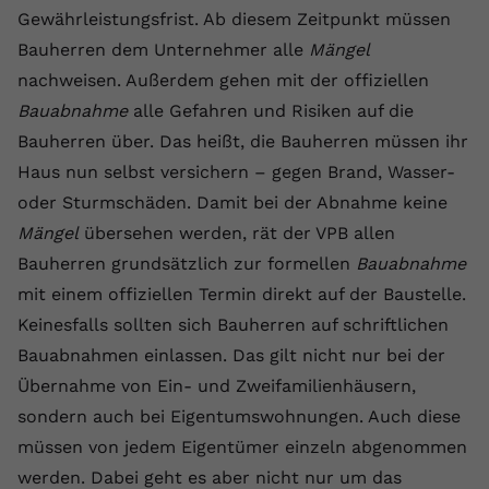
Laufzeit
1 Jahr
Name
Cookie-Informationen anzeigen
_gcl au
Gewährleistungsfrist. Ab diesem Zeitpunkt müssen
Zweck
wiederzuerkennen und statistische
Informationen zur Nutzung der
Bauherren dem Unternehmer alle
Mängel
Dieser Wert speichert Ihre Consent-
Anbieter
Google Ads
Externe Inhalte
Website zu erfassen.
Einstellungen. Unter anderem eine
nachweisen. Außerdem gehen mit der offiziellen
Wir verwenden auf unserer Website externe Inhalte,
zufällig generierte ID, für die
Laufzeit
90 Tage
Bauabnahme
alle Gefahren und Risiken auf die
um Ihnen zusätzliche Informationen anzubieten.
Zweck
historische Speicherung Ihrer
Bauherren über. Das heißt, die Bauherren müssen ihr
vorgenommen Einstellungen, falls der
Wird von Google Ads für das
Name
Cookie-Informationen anzeigen
vuid
Haus nun selbst versichern – gegen Brand, Wasser-
Webseiten-Betreiber dies eingestellt
Conversion-Tracking verwendet, um
Zweck
hat.
Werbeklicks der Nutzung auf unserer
oder Sturmschäden. Damit bei der Abnahme keine
Anbieter
vimeo.com
Website zuzuordnen.
Mängel
übersehen werden, rät der VPB allen
Laufzeit
2 Jahre
Bauherren grundsätzlich zur formellen
Bauabnahme
Name
fe_typo_user
mit einem offiziellen Termin direkt auf der Baustelle.
Vimeo installiert dieses Cookie, um
Anbieter
VPB.de
Keinesfalls sollten sich Bauherren auf schriftlichen
Tracking-Informationen zu sammeln,
Zweck
indem es eine eindeutige ID zum
Bauabnahmen einlassen. Das gilt nicht nur bei der
Laufzeit
Session
Einbetten von Videos auf der Website
Übernahme von Ein- und Zweifamilienhäusern,
setzt.
Dieses Cookie wird verwendet, um die
sondern auch bei Eigentumswohnungen. Auch diese
Zweck
Speicherung von
müssen von jedem Eigentümer einzeln abgenommen
Benutzereinstellungen zu ermöglichen.
Name
CONSENT
werden. Dabei geht es aber nicht nur um das