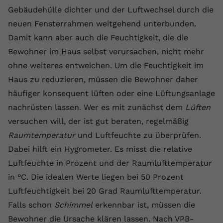
Laufzeit
1 Jahr
Name
Cookie-Informationen anzeigen
_gcl au
Zweck
wiederzuerkennen und statistische
Gebäudehülle dichter und der Luftwechsel durch die
Informationen zur Nutzung der
neuen Fensterrahmen weitgehend unterbunden.
Dieser Wert speichert Ihre Consent-
Anbieter
Google Ads
Externe Inhalte
Website zu erfassen.
Einstellungen. Unter anderem eine
Damit kann aber auch die Feuchtigkeit, die die
Wir verwenden auf unserer Website externe Inhalte,
zufällig generierte ID, für die
Laufzeit
90 Tage
Bewohner im Haus selbst verursachen, nicht mehr
um Ihnen zusätzliche Informationen anzubieten.
Zweck
historische Speicherung Ihrer
ohne weiteres entweichen. Um die Feuchtigkeit im
vorgenommen Einstellungen, falls der
Wird von Google Ads für das
Name
Cookie-Informationen anzeigen
vuid
Webseiten-Betreiber dies eingestellt
Haus zu reduzieren, müssen die Bewohner daher
Conversion-Tracking verwendet, um
Zweck
hat.
Werbeklicks der Nutzung auf unserer
häufiger konsequent lüften oder eine Lüftungsanlage
Anbieter
vimeo.com
Website zuzuordnen.
nachrüsten lassen. Wer es mit zunächst dem
Lüften
Laufzeit
2 Jahre
versuchen will, der ist gut beraten, regelmäßig
Name
fe_typo_user
Raumtemperatur
und Luftfeuchte zu überprüfen.
Vimeo installiert dieses Cookie, um
Anbieter
VPB.de
Dabei hilft ein Hygrometer. Es misst die relative
Tracking-Informationen zu sammeln,
Zweck
indem es eine eindeutige ID zum
Luftfeuchte in Prozent und der Raumlufttemperatur
Laufzeit
Session
Einbetten von Videos auf der Website
in °C. Die idealen Werte liegen bei 50 Prozent
setzt.
Dieses Cookie wird verwendet, um die
Luftfeuchtigkeit bei 20 Grad Raumlufttemperatur.
Zweck
Speicherung von
Falls schon
Schimmel
erkennbar ist, müssen die
Benutzereinstellungen zu ermöglichen.
Name
CONSENT
Bewohner die Ursache klären lassen. Nach VPB-