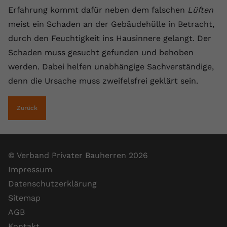
Erfahrung kommt dafür neben dem falschen
Lüften
Anbieter
youtube.com
meist ein Schaden an der Gebäudehülle in Betracht,
Laufzeit
2 Jahre
durch den Feuchtigkeit ins Hausinnere gelangt. Der
Schaden muss gesucht gefunden und behoben
YouTube setzt dieses Cookie über
werden. Dabei helfen unabhängige Sachverständige,
Zweck
eingebettete YouTube-Videos und
registriert anonyme statistische Daten.
denn die Ursache muss zweifelsfrei geklärt sein.
Zurück
Name
yt-remote-device-id
Anbieter
Youtube.com
© Verband Privater Bauherren 2026
Laufzeit
Session
Impressum
YouTube setzt diesen Cookie, um die
Datenschutzerklärung
Videopräferenzen des Benutzers zu
Zweck
Sitemap
speichern, der eingebettete YouTube-
Videos verwendet.
AGB
Kontakt