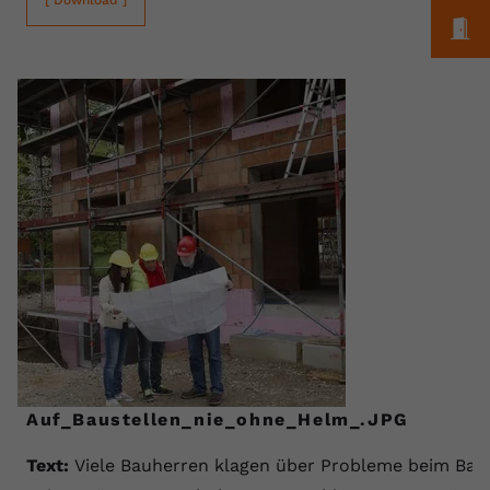
[ Download ]
M
Auf_Baustellen_nie_ohne_Helm_.JPG
Text:
Viele Bauherren klagen über Probleme beim Bau