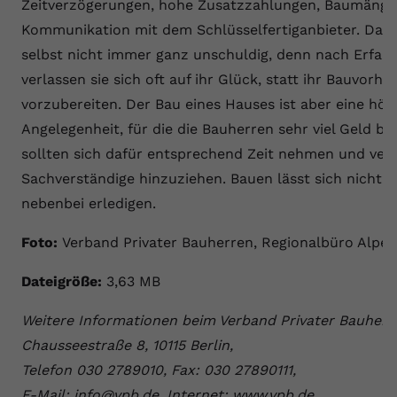
Zeitverzögerungen, hohe Zusatzzahlungen, Baumängel
Kommunikation mit dem Schlüsselfertiganbieter. Dara
selbst nicht immer ganz unschuldig, denn nach Erfah
verlassen sie sich oft auf ihr Glück, statt ihr Bauvorha
vorzubereiten. Der Bau eines Hauses ist aber eine hö
Angelegenheit, für die die Bauherren sehr viel Geld 
sollten sich dafür entsprechend Zeit nehmen und verl
Sachverständige hinzuziehen. Bauen lässt sich nicht e
nebenbei erledigen.
Foto:
Verband Privater Bauherren, Regionalbüro Alpe
Dateigröße:
3,63 MB
Weitere Informationen beim Verband Privater Bauherre
Chausseestraße 8, 10115 Berlin,
Telefon 030 2789010, Fax: 030 27890111,
E-Mail: info@vpb.de, Internet: www.vpb.de.