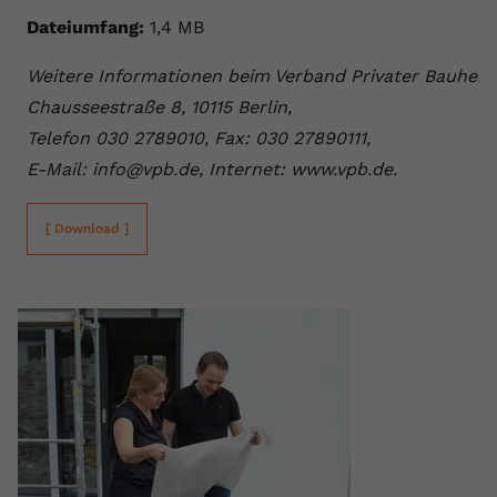
Dateiumfang:
1,4 MB
Name
yt.innertube::requests
Weitere Informationen beim Verband Privater Bauherre
Anbieter
youtube.com
Chausseestraße 8, 10115 Berlin,
Laufzeit
Session
Telefon 030 2789010, Fax: 030 27890111,
E-Mail: info@vpb.de, Internet: www.vpb.de.
Dieser von YouTube gesetzte Cookie
registriert eine eindeutige ID, um
Zweck
Daten darüber zu speichern, welche
[ Download ]
Videos von YouTube der Nutzer
gesehen hat.
Name
yt.innertube::nextId
Anbieter
Youtube.com
Laufzeit
Session
Dieser von YouTube gesetzte Cookie