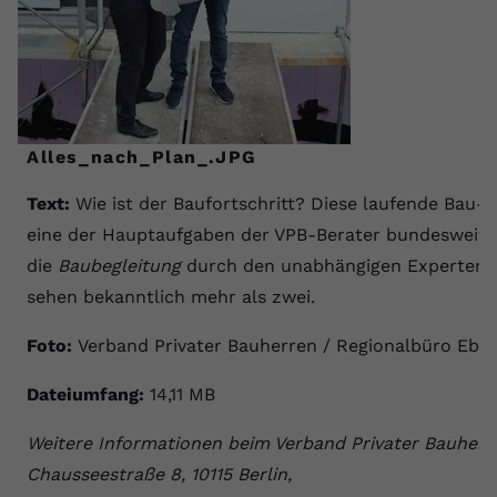
registriert eine eindeutige ID, um
Zweck
Daten darüber zu speichern, welche
Videos von YouTube der Nutzer
gesehen hat.
Alles_nach_Plan_.JPG
Name
yt-remote-connected-devices
Text:
Wie ist der Baufortschritt? Diese laufende Bau- 
Anbieter
Youtube.com
eine der Hauptaufgaben der VPB-Berater bundesweit. 
Laufzeit
Session
die
Baubegleitung
durch den unabhängigen Experten s
sehen bekanntlich mehr als zwei.
YouTube setzt diesen Cookie, um die
Videopräferenzen des Nutzers zu
Zweck
Foto:
Verband Privater Bauherren / Regionalbüro Ebe
speichern, der eingebettete YouTube-
Videos verwendet.
Dateiumfang:
14,11 MB
Weitere Informationen beim Verband Privater Bauherre
Chausseestraße 8, 10115 Berlin,