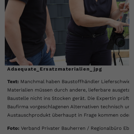
Anbieter
youtube.com
Laufzeit
2 Jahre
YouTube setzt dieses Cookie über
Zweck
eingebettete YouTube-Videos und
registriert anonyme statistische Daten.
Name
yt-remote-device-id
Adaequate_Ersatzmaterialien_jpg
Anbieter
Youtube.com
Text:
Manchmal haben Baustoffhändler Lieferschwierig
Materialien müssen durch andere, lieferbare ausgetau
Laufzeit
Session
Baustelle nicht ins Stocken gerät. Die Expertin prüft 
YouTube setzt diesen Cookie, um die
Baufirma vorgeschlagenen Alternativen technisch und q
Videopräferenzen des Benutzers zu
Zweck
Austauschprodukt überhaupt in Frage kommen oder n
speichern, der eingebettete YouTube-
Videos verwendet.
Foto:
Verband Privater Bauherren / Regionalbüro Ebe