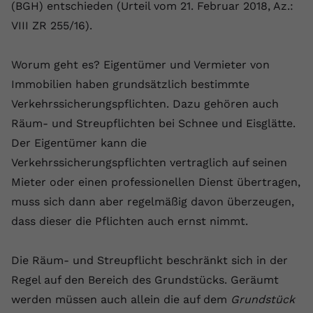
Laufzeit
1 Jahr
(BGH) entschieden (Urteil vom 21. Februar 2018, Az.:
Name
Cookie-Informationen anzeigen
_gcl au
Zweck
wiederzuerkennen und statistische
VIII ZR 255/16).
Informationen zur Nutzung der
Dieser Wert speichert Ihre Consent-
Anbieter
Google Ads
Externe Inhalte
Website zu erfassen.
Einstellungen. Unter anderem eine
Wir verwenden auf unserer Website externe Inhalte,
Worum geht es? Eigentümer und Vermieter von
zufällig generierte ID, für die
Laufzeit
90 Tage
um Ihnen zusätzliche Informationen anzubieten.
Zweck
historische Speicherung Ihrer
Immobilien haben grundsätzlich bestimmte
vorgenommen Einstellungen, falls der
Wird von Google Ads für das
Verkehrssicherungspflichten. Dazu gehören auch
Name
Cookie-Informationen anzeigen
vuid
Webseiten-Betreiber dies eingestellt
Conversion-Tracking verwendet, um
Zweck
Räum- und Streupflichten bei Schnee und Eisglätte.
hat.
Werbeklicks der Nutzung auf unserer
Anbieter
vimeo.com
Website zuzuordnen.
Der Eigentümer kann die
Verkehrssicherungspflichten vertraglich auf seinen
Laufzeit
2 Jahre
Name
fe_typo_user
Mieter oder einen professionellen Dienst übertragen,
Vimeo installiert dieses Cookie, um
Anbieter
VPB.de
muss sich dann aber regelmäßig davon überzeugen,
Tracking-Informationen zu sammeln,
dass dieser die Pflichten auch ernst nimmt.
Zweck
indem es eine eindeutige ID zum
Laufzeit
Session
Einbetten von Videos auf der Website
setzt.
Die Räum- und Streupflicht beschränkt sich in der
Dieses Cookie wird verwendet, um die
Zweck
Speicherung von
Regel auf den Bereich des Grundstücks. Geräumt
Benutzereinstellungen zu ermöglichen.
werden müssen auch allein die auf dem
Grundstück
Name
CONSENT