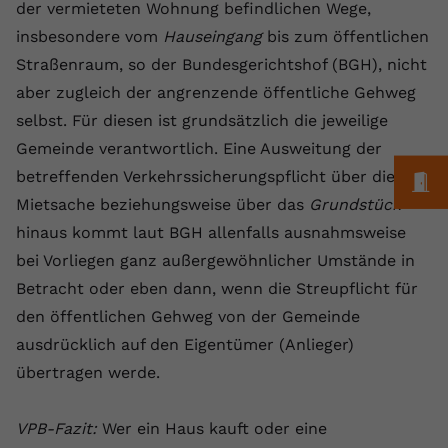
der vermieteten Wohnung befindlichen Wege,
Anbieter
youtube.com
insbesondere vom
Hauseingang
bis zum öffentlichen
Straßenraum, so der Bundesgerichtshof (BGH), nicht
Laufzeit
2 Jahre
aber zugleich der angrenzende öffentliche Gehweg
YouTube setzt dieses Cookie über
selbst. Für diesen ist grundsätzlich die jeweilige
Zweck
eingebettete YouTube-Videos und
Gemeinde verantwortlich. Eine Ausweitung der
registriert anonyme statistische Daten.
betreffenden Verkehrssicherungspflicht über die
M
Mietsache beziehungsweise über das
Grundstück
Name
yt-remote-device-id
hinaus kommt laut BGH allenfalls ausnahmsweise
bei Vorliegen ganz außergewöhnlicher Umstände in
Anbieter
Youtube.com
Betracht oder eben dann, wenn die Streupflicht für
Laufzeit
Session
den öffentlichen Gehweg von der Gemeinde
ausdrücklich auf den Eigentümer (Anlieger)
YouTube setzt diesen Cookie, um die
Videopräferenzen des Benutzers zu
übertragen werde.
Zweck
speichern, der eingebettete YouTube-
Videos verwendet.
VPB-Fazit:
Wer ein Haus kauft oder eine