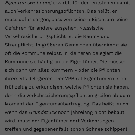
Eigentumswohnung
erwirbt, für den entstehen damit
Name
yt.innertube::requests
auch Verkehrssicherungspflichten. Das heißt, er
muss dafür sorgen, dass von seinem Eigentum keine
Anbieter
youtube.com
Gefahren für andere ausgehen. Klassische
Laufzeit
Session
Verkehrssicherungspflicht ist die Räum- und
Streupflicht. In größeren Gemeinden übernimmt sie
Dieser von YouTube gesetzte Cookie
oft die Kommune selbst, in kleineren delegiert die
registriert eine eindeutige ID, um
Kommune sie häufig an die Eigentümer. Die müssen
Zweck
Daten darüber zu speichern, welche
Videos von YouTube der Nutzer
sich dann um alles kümmern - oder die Pflichten
gesehen hat.
ihrerseits delegieren. Der VPB rät Eigentümern, sich
frühzeitig zu erkundigen, welche Pflichten sie haben,
Name
yt.innertube::nextId
denn die Verkehrssicherungspflichten greifen ab dem
Moment der Eigentumsübertragung. Das heißt, auch
Anbieter
Youtube.com
wenn das
Grundstück
noch jahrelang nicht bebaut
Laufzeit
Session
wird, muss der Eigentümer dort Vorkehrungen
treffen und gegebenenfalls schon Schnee schippen!
Dieser von YouTube gesetzte Cookie