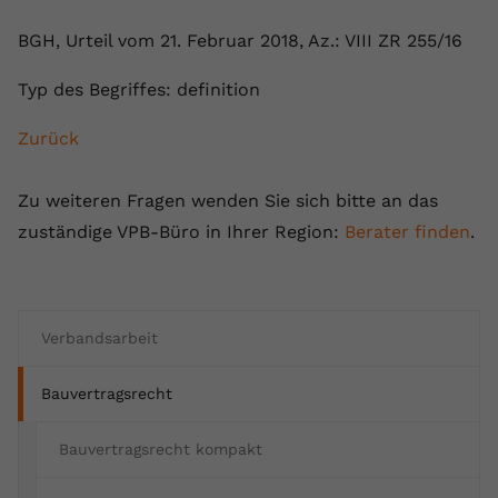
registriert eine eindeutige ID, um
BGH, Urteil vom 21. Februar 2018, Az.: VIII ZR 255/16
Zweck
Daten darüber zu speichern, welche
Videos von YouTube der Nutzer
Typ des Begriffes: definition
gesehen hat.
Zurück
Name
yt-remote-connected-devices
Zu weiteren Fragen wenden Sie sich bitte an das
Anbieter
Youtube.com
zuständige VPB-Büro in Ihrer Region:
Berater finden
.
Laufzeit
Session
YouTube setzt diesen Cookie, um die
Videopräferenzen des Nutzers zu
Verbandsarbeit
Zweck
speichern, der eingebettete YouTube-
Videos verwendet.
Bauvertragsrecht
Bauvertragsrecht kompakt