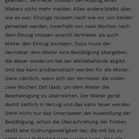
geändert: Vermieter müssen den Auszug eines
Laufzeit
1 Jahr
Name
Cookie-Informationen anzeigen
_gcl au
Zweck
wiederzuerkennen und statistische
Mieters nicht mehr melden. Alles andere bleibt aber
Informationen zur Nutzung der
Dieser Wert speichert Ihre Consent-
Anbieter
Google Ads
wie es war: Einzüge müssen nach wie vor von beiden
Externe Inhalte
Website zu erfassen.
Einstellungen. Unter anderem eine
gemeldet werden. Innerhalb von zwei Wochen nach
Wir verwenden auf unserer Website externe Inhalte,
zufällig generierte ID, für die
Laufzeit
90 Tage
um Ihnen zusätzliche Informationen anzubieten.
dem Einzug müssen sowohl Vermieter als auch
Zweck
historische Speicherung Ihrer
vorgenommen Einstellungen, falls der
Wird von Google Ads für das
Mieter den Einzug anzeigen. Dazu muss der
Name
Cookie-Informationen anzeigen
vuid
Webseiten-Betreiber dies eingestellt
Conversion-Tracking verwendet, um
Vermieter dem Mieter eine Bestätigung übergeben,
Zweck
hat.
Werbeklicks der Nutzung auf unserer
Anbieter
vimeo.com
die dieser wiederum bei der Meldebehörde abgibt.
Website zuzuordnen.
Und das kann problematisch werden für die Mieter.
Laufzeit
2 Jahre
Name
fe_typo_user
Dann nämlich, wenn sich der Vermieter die vollen
Vimeo installiert dieses Cookie, um
zwei Wochen Zeit lässt, um dem Mieter die
Anbieter
VPB.de
Tracking-Informationen zu sammeln,
Bescheinigung zu überreichen. Der Mieter gerät
Zweck
indem es eine eindeutige ID zum
Laufzeit
Session
damit zeitlich in Verzug und das kann teuer werden.
Einbetten von Videos auf der Website
Denn nicht nur das Unterlassen der Ausstellung der
setzt.
Dieses Cookie wird verwendet, um die
Bestätigung, schon die Überschreitung der Fristen
Zweck
Speicherung von
Benutzereinstellungen zu ermöglichen.
stellt eine Ordnungswidrigkeit dar, die mit bis zu
Name
CONSENT