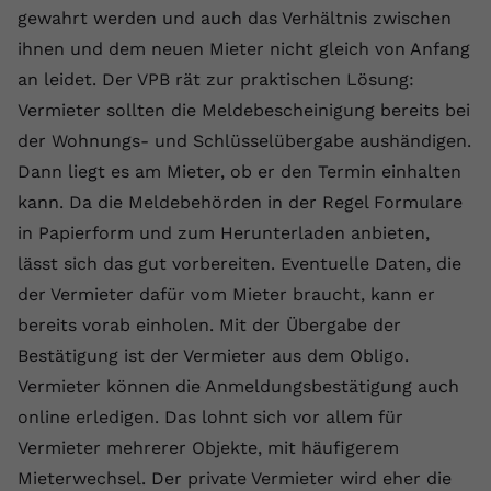
gewahrt werden und auch das Verhältnis zwischen
Name
yt.innertube::requests
ihnen und dem neuen Mieter nicht gleich von Anfang
an leidet. Der VPB rät zur praktischen Lösung:
Anbieter
youtube.com
Vermieter sollten die Meldebescheinigung bereits bei
Laufzeit
Session
der Wohnungs- und Schlüsselübergabe aushändigen.
Dann liegt es am Mieter, ob er den Termin einhalten
Dieser von YouTube gesetzte Cookie
registriert eine eindeutige ID, um
kann. Da die Meldebehörden in der Regel Formulare
Zweck
Daten darüber zu speichern, welche
in Papierform und zum Herunterladen anbieten,
Videos von YouTube der Nutzer
lässt sich das gut vorbereiten. Eventuelle Daten, die
gesehen hat.
der Vermieter dafür vom Mieter braucht, kann er
bereits vorab einholen. Mit der Übergabe der
Name
yt.innertube::nextId
Bestätigung ist der Vermieter aus dem Obligo.
Vermieter können die Anmeldungsbestätigung auch
Anbieter
Youtube.com
online erledigen. Das lohnt sich vor allem für
Laufzeit
Session
Vermieter mehrerer Objekte, mit häufigerem
Mieterwechsel. Der private Vermieter wird eher die
Dieser von YouTube gesetzte Cookie