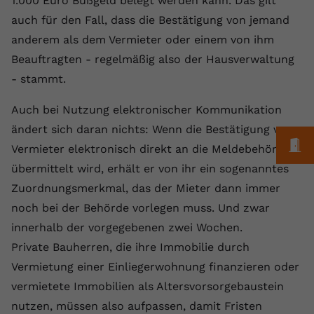
1.000 Euro Bußgeld belegt werden kann. Das gilt
Anbieter
youtube.com
auch für den Fall, dass die Bestätigung von jemand
anderem als dem Vermieter oder einem von ihm
Laufzeit
2 Jahre
Beauftragten - regelmäßig also der Hausverwaltung
- stammt.
YouTube setzt dieses Cookie über
Zweck
eingebettete YouTube-Videos und
Auch bei Nutzung elektronischer Kommunikation
registriert anonyme statistische Daten.
ändert sich daran nichts: Wenn die Bestätigung vom
M
Vermieter elektronisch direkt an die Meldebehörde
Name
yt-remote-device-id
übermittelt wird, erhält er von ihr ein sogenanntes
Anbieter
Youtube.com
Zuordnungsmerkmal, das der Mieter dann immer
noch bei der Behörde vorlegen muss. Und zwar
Laufzeit
Session
innerhalb der vorgegebenen zwei Wochen.
YouTube setzt diesen Cookie, um die
Private Bauherren, die ihre Immobilie durch
Videopräferenzen des Benutzers zu
Vermietung einer Einliegerwohnung finanzieren oder
Zweck
speichern, der eingebettete YouTube-
vermietete Immobilien als Altersvorsorgebaustein
Videos verwendet.
nutzen, müssen also aufpassen, damit Fristen