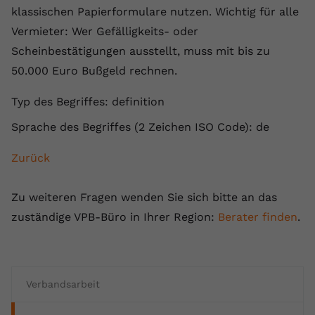
registriert eine eindeutige ID, um
klassischen Papierformulare nutzen. Wichtig für alle
Zweck
Daten darüber zu speichern, welche
Vermieter: Wer Gefälligkeits- oder
Videos von YouTube der Nutzer
Scheinbestätigungen ausstellt, muss mit bis zu
gesehen hat.
50.000 Euro Bußgeld rechnen.
Typ des Begriffes: definition
Name
yt-remote-connected-devices
Sprache des Begriffes (2 Zeichen ISO Code): de
Anbieter
Youtube.com
Zurück
Laufzeit
Session
YouTube setzt diesen Cookie, um die
Zu weiteren Fragen wenden Sie sich bitte an das
Videopräferenzen des Nutzers zu
Zweck
zuständige VPB-Büro in Ihrer Region:
Berater finden
.
speichern, der eingebettete YouTube-
Videos verwendet.
Verbandsarbeit