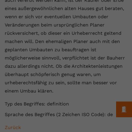
auch vererbt werden kann, ist der Käufer oder Erbe
Laufzeit
1 Jahr
Name
Cookie-Informationen anzeigen
_gcl au
Zweck
wiederzuerkennen und statistische
eines außergewöhnlichen alten Hauses gut beraten,
Informationen zur Nutzung der
Dieser Wert speichert Ihre Consent-
Anbieter
Google Ads
wenn er sich vor eventuellen Umbauten oder
Externe Inhalte
Website zu erfassen.
Einstellungen. Unter anderem eine
Veränderungen beim ursprünglichen Planer
Wir verwenden auf unserer Website externe Inhalte,
zufällig generierte ID, für die
Laufzeit
90 Tage
um Ihnen zusätzliche Informationen anzubieten.
rückversichert, ob dieser ein Urheberrecht geltend
Zweck
historische Speicherung Ihrer
vorgenommen Einstellungen, falls der
Wird von Google Ads für das
machen will. Den ehemaligen Planer auch mit den
Name
Cookie-Informationen anzeigen
vuid
Webseiten-Betreiber dies eingestellt
Conversion-Tracking verwendet, um
geplanten Umbauten zu beauftragen ist
Zweck
hat.
Werbeklicks der Nutzung auf unserer
Anbieter
vimeo.com
möglicherweise sinnvoll, verpflichtet ist der Bauherr
Website zuzuordnen.
dazu allerdings nicht. Ob die Architektenleistungen
Laufzeit
2 Jahre
Name
fe_typo_user
überhaupt schöpferisch genug waren, um
Vimeo installiert dieses Cookie, um
urheberechtsfähig zu sein, sollte man besser vor
Anbieter
VPB.de
Tracking-Informationen zu sammeln,
einem Umbau klären.
Zweck
indem es eine eindeutige ID zum
Laufzeit
Session
Einbetten von Videos auf der Website
Typ des Begriffes: definition
M
setzt.
Dieses Cookie wird verwendet, um die
Sprache des Begriffes (2 Zeichen ISO Code): de
Zweck
Speicherung von
Benutzereinstellungen zu ermöglichen.
Name
CONSENT
Zurück