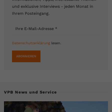
registriert eine eindeutige ID, um
und exklusive Interviews - jeden Monat in
Zweck
Daten darüber zu speichern, welche
Ihrem Posteingang.
Videos von YouTube der Nutzer
gesehen hat.
Ihre E-Mail-Adresse
*
Name
yt-remote-connected-devices
Datenschutzerklärung
lesen.
Anbieter
Youtube.com
ABONNIEREN
Laufzeit
Session
YouTube setzt diesen Cookie, um die
Videopräferenzen des Nutzers zu
Zweck
speichern, der eingebettete YouTube-
Videos verwendet.
VPB News und Service