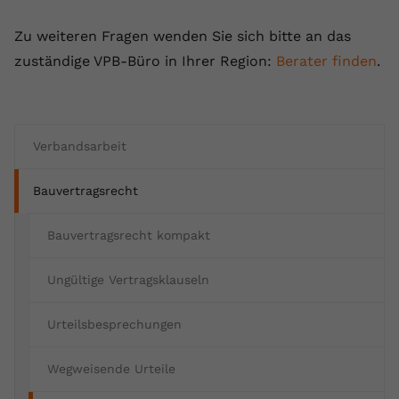
Anbieter
youtube.com
Zu weiteren Fragen wenden Sie sich bitte an das
zuständige VPB-Büro in Ihrer Region:
Berater finden
.
Laufzeit
2 Jahre
YouTube setzt dieses Cookie über
Zweck
eingebettete YouTube-Videos und
registriert anonyme statistische Daten.
Verbandsarbeit
Bauvertragsrecht
Name
yt-remote-device-id
Anbieter
Youtube.com
Bauvertragsrecht kompakt
Laufzeit
Session
Ungültige Vertragsklauseln
YouTube setzt diesen Cookie, um die
Urteilsbesprechungen
Videopräferenzen des Benutzers zu
Zweck
speichern, der eingebettete YouTube-
Wegweisende Urteile
Videos verwendet.