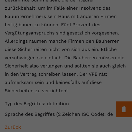
Laufzeit
1 Jahr
Name
Cookie-Informationen anzeigen
_gcl au
Zweck
wiederzuerkennen und statistische
zurückbehält, um im Falle einer Insolvenz des
Informationen zur Nutzung der
Dieser Wert speichert Ihre Consent-
Anbieter
Google Ads
Bauunternehmers sein Haus mit anderen Firmen
Externe Inhalte
Website zu erfassen.
Einstellungen. Unter anderem eine
fertig bauen zu können. Fünf Prozent des
Wir verwenden auf unserer Website externe Inhalte,
zufällig generierte ID, für die
Laufzeit
90 Tage
um Ihnen zusätzliche Informationen anzubieten.
Vergütungsanspruchs sind gesetzlich vorgesehen.
Zweck
historische Speicherung Ihrer
vorgenommen Einstellungen, falls der
Wird von Google Ads für das
Allerdings räumen manche Firmen den Bauherren
Name
Cookie-Informationen anzeigen
vuid
Webseiten-Betreiber dies eingestellt
Conversion-Tracking verwendet, um
diese Sicherheiten nicht von sich aus ein. Etliche
Zweck
hat.
Werbeklicks der Nutzung auf unserer
Anbieter
vimeo.com
verschwiegen sie einfach. Die Bauherren müssen die
Website zuzuordnen.
Sicherheit also verlangen und sollten sie auch gleich
Laufzeit
2 Jahre
Name
fe_typo_user
in den Vertrag schreiben lassen. Der VPB rät:
aufmerksam sein und keinesfalls auf diese
Vimeo installiert dieses Cookie, um
Anbieter
VPB.de
Tracking-Informationen zu sammeln,
Sicherheiten zu verzichten!
Zweck
indem es eine eindeutige ID zum
Laufzeit
Session
Einbetten von Videos auf der Website
Typ des Begriffes: definition
M
setzt.
Dieses Cookie wird verwendet, um die
Sprache des Begriffes (2 Zeichen ISO Code): de
Zweck
Speicherung von
Benutzereinstellungen zu ermöglichen.
Zurück
Name
CONSENT