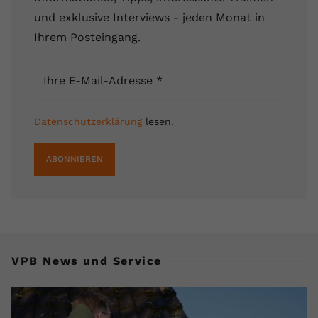
registriert eine eindeutige ID, um
und exklusive Interviews - jeden Monat in
Zweck
Daten darüber zu speichern, welche
Ihrem Posteingang.
Videos von YouTube der Nutzer
gesehen hat.
Ihre E-Mail-Adresse
*
Name
yt-remote-connected-devices
Datenschutzerklärung
lesen.
Anbieter
Youtube.com
ABONNIEREN
Laufzeit
Session
YouTube setzt diesen Cookie, um die
Videopräferenzen des Nutzers zu
Zweck
speichern, der eingebettete YouTube-
Videos verwendet.
VPB News und Service