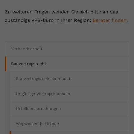
Anbieter
youtube.com
Zu weiteren Fragen wenden Sie sich bitte an das
zuständige VPB-Büro in Ihrer Region:
Berater finden
.
Laufzeit
2 Jahre
YouTube setzt dieses Cookie über
Zweck
eingebettete YouTube-Videos und
registriert anonyme statistische Daten.
Verbandsarbeit
Bauvertragsrecht
Name
yt-remote-device-id
Anbieter
Youtube.com
Bauvertragsrecht kompakt
Laufzeit
Session
Ungültige Vertragsklauseln
YouTube setzt diesen Cookie, um die
Urteilsbesprechungen
Videopräferenzen des Benutzers zu
Zweck
speichern, der eingebettete YouTube-
Wegweisende Urteile
Videos verwendet.