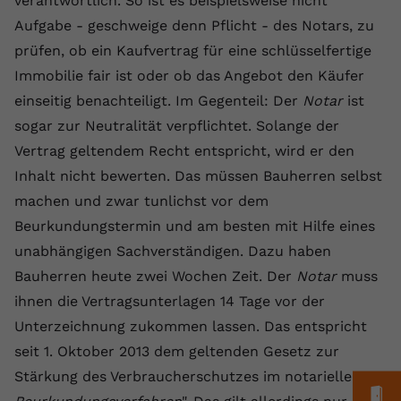
verantwortlich. So ist es beispielsweise nicht
Laufzeit
1 Jahr
Name
Cookie-Informationen anzeigen
_gcl au
Zweck
wiederzuerkennen und statistische
Aufgabe - geschweige denn Pflicht - des Notars, zu
Informationen zur Nutzung der
Dieser Wert speichert Ihre Consent-
Anbieter
Google Ads
prüfen, ob ein Kaufvertrag für eine schlüsselfertige
Externe Inhalte
Website zu erfassen.
Einstellungen. Unter anderem eine
Immobilie fair ist oder ob das Angebot den Käufer
Wir verwenden auf unserer Website externe Inhalte,
zufällig generierte ID, für die
Laufzeit
90 Tage
um Ihnen zusätzliche Informationen anzubieten.
einseitig benachteiligt. Im Gegenteil: Der
Notar
ist
Zweck
historische Speicherung Ihrer
vorgenommen Einstellungen, falls der
Wird von Google Ads für das
sogar zur Neutralität verpflichtet. Solange der
Name
Cookie-Informationen anzeigen
vuid
Webseiten-Betreiber dies eingestellt
Conversion-Tracking verwendet, um
Vertrag geltendem Recht entspricht, wird er den
Zweck
hat.
Werbeklicks der Nutzung auf unserer
Anbieter
vimeo.com
Inhalt nicht bewerten. Das müssen Bauherren selbst
Website zuzuordnen.
machen und zwar tunlichst vor dem
Laufzeit
2 Jahre
Name
fe_typo_user
Beurkundungstermin und am besten mit Hilfe eines
Vimeo installiert dieses Cookie, um
unabhängigen Sachverständigen. Dazu haben
Anbieter
VPB.de
Tracking-Informationen zu sammeln,
Bauherren heute zwei Wochen Zeit. Der
Notar
muss
Zweck
indem es eine eindeutige ID zum
Laufzeit
Session
ihnen die Vertragsunterlagen 14 Tage vor der
Einbetten von Videos auf der Website
Unterzeichnung zukommen lassen. Das entspricht
setzt.
Dieses Cookie wird verwendet, um die
seit 1. Oktober 2013 dem geltenden Gesetz zur
Zweck
Speicherung von
Benutzereinstellungen zu ermöglichen.
Stärkung des Verbraucherschutzes im notariellen
Name
CONSENT
M