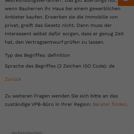
Beurkundungsverfahren
". Das gilt allerdings nur,
Anbieter
youtube.com
wenn Bauherren ihr Haus bei einem gewerblichen
Anbieter kaufen. Erwerben sie die Immobilie von
Laufzeit
2 Jahre
privat, greift das Gesetz nicht. Dann muss der
Interessent selbst dafür sorgen, dass er genug Zeit
YouTube setzt dieses Cookie über
Zweck
eingebettete YouTube-Videos und
hat, den Vertragsentwurf prüfen zu lassen.
registriert anonyme statistische Daten.
Typ des Begriffes: definition
Sprache des Begriffes (2 Zeichen ISO Code): de
Name
yt-remote-device-id
Anbieter
Youtube.com
Zurück
Laufzeit
Session
Zu weiteren Fragen wenden Sie sich bitte an das
zuständige VPB-Büro in Ihrer Region:
Berater finden
.
YouTube setzt diesen Cookie, um die
Videopräferenzen des Benutzers zu
Zweck
speichern, der eingebettete YouTube-
Videos verwendet.
Verbandsarbeit