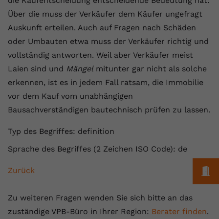
die Kaufentscheidung entscheidende Bedeutung hat:
Laufzeit
1 Jahr
Name
Cookie-Informationen anzeigen
_gcl au
Zweck
wiederzuerkennen und statistische
Über die muss der Verkäufer dem Käufer ungefragt
Informationen zur Nutzung der
Dieser Wert speichert Ihre Consent-
Anbieter
Google Ads
Auskunft erteilen. Auch auf Fragen nach Schäden
Externe Inhalte
Website zu erfassen.
Einstellungen. Unter anderem eine
oder Umbauten etwa muss der Verkäufer richtig und
Wir verwenden auf unserer Website externe Inhalte,
zufällig generierte ID, für die
Laufzeit
90 Tage
um Ihnen zusätzliche Informationen anzubieten.
vollständig antworten. Weil aber Verkäufer meist
Zweck
historische Speicherung Ihrer
vorgenommen Einstellungen, falls der
Wird von Google Ads für das
Laien sind und
Mängel
mitunter gar nicht als solche
Name
Cookie-Informationen anzeigen
vuid
Webseiten-Betreiber dies eingestellt
Conversion-Tracking verwendet, um
erkennen, ist es in jedem Fall ratsam, die Immobilie
Zweck
hat.
Werbeklicks der Nutzung auf unserer
Anbieter
vimeo.com
vor dem Kauf vom unabhängigen
Website zuzuordnen.
Bausachverständigen bautechnisch prüfen zu lassen.
Laufzeit
2 Jahre
Name
fe_typo_user
Typ des Begriffes: definition
Vimeo installiert dieses Cookie, um
Anbieter
VPB.de
Tracking-Informationen zu sammeln,
Sprache des Begriffes (2 Zeichen ISO Code): de
Zweck
indem es eine eindeutige ID zum
Laufzeit
Session
Einbetten von Videos auf der Website
M
Zurück
setzt.
Dieses Cookie wird verwendet, um die
Zweck
Speicherung von
Zu weiteren Fragen wenden Sie sich bitte an das
Benutzereinstellungen zu ermöglichen.
Name
CONSENT
zuständige VPB-Büro in Ihrer Region:
Berater finden
.