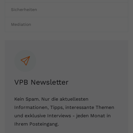
Name
yt.innertube::requests
Sicherheiten
Anbieter
youtube.com
Mediation
Laufzeit
Session
Dieser von YouTube gesetzte Cookie
registriert eine eindeutige ID, um
Zweck
Daten darüber zu speichern, welche
Videos von YouTube der Nutzer
gesehen hat.
VPB Newsletter
Name
yt.innertube::nextId
Kein Spam. Nur die aktuellesten
Anbieter
Youtube.com
Informationen, Tipps, interessante Themen
und exklusive Interviews - jeden Monat in
Laufzeit
Session
Ihrem Posteingang.
Dieser von YouTube gesetzte Cookie