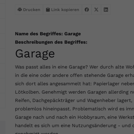
Webseite einwandfrei funktioniert.
Drucken
Link kopieren
Name
Cookie-Informationen anzeigen
cookie_optin
Anbieter
VPB.de
Statistik
Name des Begriffes: Garage
Diese Technologien ermöglichen es uns, die Nutzung der
Laufzeit
1 Jahr
Beschreibungen des Begriffes:
Website zu analysieren, um die Leistung zu messen und zu
Garage
verbessern.
Dieses Cookie wird verwendet, um Ihre
Zweck
Cookie-Einstellungen für diese Website zu
Name
Cookie-Informationen anzeigen
_ga
speichern.
Was passt alles in eine Garage? Wer durch alte Wo
in die eine oder andere offen stehende Garage erh
Anbieter
Google Analytics 4
Marketing
sich dort alles angesammelt hat: Papierlager nebe
Name
SgCookieOptin.lastPreferences
Marketing-Cookies ermöglichen es uns, Ihnen relevante
Laufzeit
2 Jahre
Lötkolben. Genehmigt werden Garagen allerding nur
Werbung anzuzeigen und den Erfolg unserer Werbekampagnen
Anbieter
VPB.de
zu messen.
Reifen, Dachgepäckträger und Wagenheber lagert, 
Wird von Google Analytics 4 verwendet, um
Nutzer wiederzuerkennen und statistische
problemlos hineinpasst. Problematisch wird es im
Laufzeit
1 Jahr
Zweck
Name
Cookie-Informationen anzeigen
_gcl au
Informationen zur Nutzung der Website zu
Garage nach und nach ein Hobbyraum, eine Werkst
erfassen.
Dieser Wert speichert Ihre Consent-
Anbieter
Google Ads
handelt es sich um eine Nutzungsänderung - und 
Externe Inhalte
Einstellungen. Unter anderem eine zufällig
genehmigt werden.