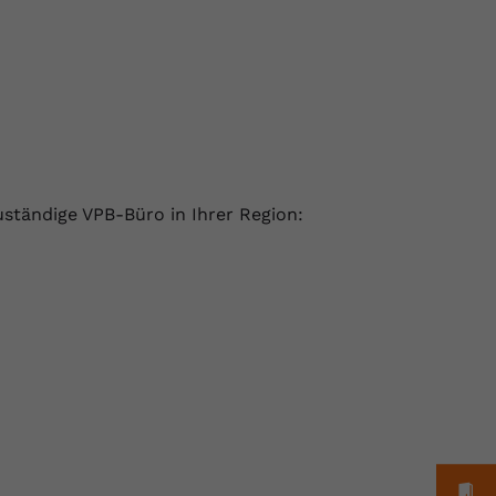
uständige VPB-Büro in Ihrer Region:
M