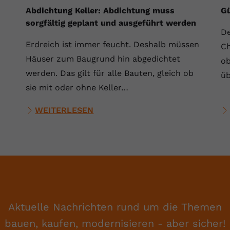
Laufzeit
Session
Abdichtung Keller: Abdichtung muss
Gü
sorgfältig geplant und ausgeführt werden
Dieser von YouTube gesetzte Cookie
De
registriert eine eindeutige ID, um Daten
Erdreich ist immer feucht. Deshalb müssen
Zweck
Ch
darüber zu speichern, welche Videos von
Häuser zum Baugrund hin abgedichtet
ob
YouTube der Nutzer gesehen hat.
werden. Das gilt für alle Bauten, gleich ob
üb
sie mit oder ohne Keller…
Name
yt.innertube::nextId
WEITERLESEN
Anbieter
Youtube.com
Laufzeit
Session
Dieser von YouTube gesetzte Cookie
registriert eine eindeutige ID, um Daten
Zweck
darüber zu speichern, welche Videos von
YouTube der Nutzer gesehen hat.
Aktuelle Nachrichten rund um die Themen
bauen, kaufen, modernisieren - aber sicher!
Name
yt-remote-connected-devices