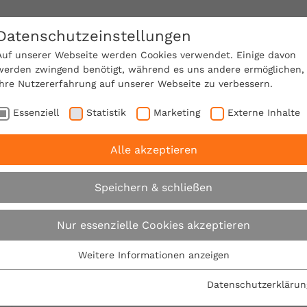
Datenschutzeinstellungen
SACHVERSTÄNDIGE FINDEN!
Auf unserer Webseite werden Cookies verwendet. Einige davon
werden zwingend benötigt, während es uns andere ermöglichen,
Ihre Nutzererfahrung auf unserer Webseite zu verbessern.
e Mitgliedschaft
Über den VPB
Karriere
Essenziell
Statistik
Marketing
Externe Inhalte
Alle akzeptieren
recht
Expertentipps
Garage
Speichern & schließen
Expertentipps
Nur essenzielle Cookies akzeptieren
Weitere Informationen anzeigen
Essenziell
Interessante Expertentipps mit baurechtlichem In
Essenzielle Cookies werden für grundlegende Funktionen der
Datenschutzerklärun
Webseite benötigt. Dadurch ist gewährleistet, dass die