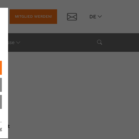
Kontakt
DE
MITGLIED WERDEN!
Suche
Presse
halt
g