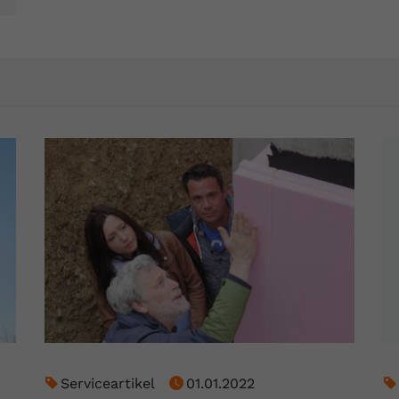
YouTube setzt dieses Cookie über
Zweck
eingebettete YouTube-Videos und registriert
anonyme statistische Daten.
Name
yt-remote-device-id
Anbieter
Youtube.com
Laufzeit
Session
YouTube setzt diesen Cookie, um die
Videopräferenzen des Benutzers zu
Zweck
speichern, der eingebettete YouTube-Videos
verwendet.
Name
yt.innertube::requests
Anbieter
youtube.com
Serviceartikel
01.01.2022