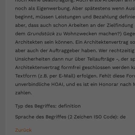
Wir verwenden auf unserer Website externe Inhalte, um Ihnen
generierte ID, für die historische
Laufzeit
90 Tage
Zweck
zusätzliche Informationen anzubieten.
noch als Eigenwerbung. Aber spätestens wenn Aus
Speicherung Ihrer vorgenommen
Einstellungen, falls der Webseiten-Betreiber
Wird von Google Ads für das Conversion-
beginnt, müssen Leistungen und Bezahlung definie
Name
Cookie-Informationen anzeigen
vuid
dies eingestellt hat.
Zweck
Tracking verwendet, um Werbeklicks der
aber, dass auch schon Arbeiten an der Zielfindun
Nutzung auf unserer Website zuzuordnen.
Anbieter
vimeo.com
dem
Grundstück
zu Wohnzwecken machen?) Gegenst
Name
fe_typo_user
Architekten sein können. Ein Architektenvertrag so
Laufzeit
2 Jahre
aber auch der Auftraggeber haben. Wer rechtzeitig 
Anbieter
VPB.de
Vimeo installiert dieses Cookie, um
Unsicherheiten dann nur über Teilaufträge -, der sp
Tracking-Informationen zu sammeln, indem
Architektenvertrag formfrei geschlossen werden k
Laufzeit
Session
Zweck
es eine eindeutige ID zum Einbetten von
Textform (z.B. per E-Mail) erfolgen. Fehlt diese F
Videos auf der Website setzt.
Dieses Cookie wird verwendet, um die
unverbindliche HOAI, und es ist ein Honorar nach
Zweck
Speicherung von Benutzereinstellungen zu
zahlen.
ermöglichen.
Name
CONSENT
Typ des Begriffes: definition
Anbieter
youtube.com
Sprache des Begriffes (2 Zeichen ISO Code): de
Laufzeit
2 Jahre
Zurück