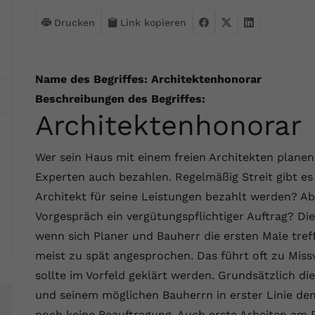
Webseite einwandfrei funktioniert.
Drucken
Link kopieren
Name
Cookie-Informationen anzeigen
cookie_optin
Anbieter
VPB.de
Statistik
Name des Begriffes: Architektenhonorar
Diese Technologien ermöglichen es uns, die Nutzung der
Laufzeit
1 Jahr
Beschreibungen des Begriffes:
Website zu analysieren, um die Leistung zu messen und zu
Architektenhonorar
verbessern.
Dieses Cookie wird verwendet, um Ihre
Zweck
Cookie-Einstellungen für diese Website zu
Name
Cookie-Informationen anzeigen
_ga
speichern.
Wer sein Haus mit einem freien Architekten plan
Experten auch bezahlen. Regelmäßig Streit gibt e
Anbieter
Google Analytics 4
Marketing
Architekt für seine Leistungen bezahlt werden? A
Name
SgCookieOptin.lastPreferences
Marketing-Cookies ermöglichen es uns, Ihnen relevante
Laufzeit
2 Jahre
Vorgespräch ein vergütungspflichtiger Auftrag? D
Werbung anzuzeigen und den Erfolg unserer Werbekampagnen
Anbieter
VPB.de
zu messen.
wenn sich Planer und Bauherr die ersten Male tref
Wird von Google Analytics 4 verwendet, um
Nutzer wiederzuerkennen und statistische
meist zu spät angesprochen. Das führt oft zu Miss
Laufzeit
1 Jahr
Zweck
Name
Cookie-Informationen anzeigen
_gcl au
Informationen zur Nutzung der Website zu
sollte im Vorfeld geklärt werden. Grundsätzlich d
erfassen.
Dieser Wert speichert Ihre Consent-
Anbieter
Google Ads
und seinem möglichen Bauherrn in erster Linie d
Externe Inhalte
Einstellungen. Unter anderem eine zufällig
noch keine Beauftragung. Auch erste Arbeiten am P