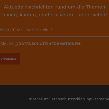
Aktuelle Nachrichten rund um die Themen
Anbieter
Youtube.com
bauen, kaufen, modernisieren - aber sicher!
Laufzeit
Session
ie Ihre E-Mail-Adresse ein.
*
YouTube setzt diesen Cookie, um die
Zweck
Videopräferenzen des Nutzers zu speichern,
der eingebettete YouTube-Videos verwendet.
 Sie die
DATENSCHUTZINFORMATIONEN
.
BONNIEREN
Impressum
Datenschutzerklärung
Sitemap