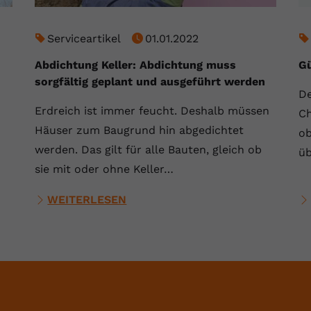
Laufzeit
Session
Dieser von YouTube gesetzte Cookie
Serviceartikel
01.01.2022
registriert eine eindeutige ID, um Daten
Zweck
Abdichtung Keller: Abdichtung muss
Gü
darüber zu speichern, welche Videos von
sorgfältig geplant und ausgeführt werden
YouTube der Nutzer gesehen hat.
De
Erdreich ist immer feucht. Deshalb müssen
Ch
Name
yt.innertube::nextId
Häuser zum Baugrund hin abgedichtet
ob
werden. Das gilt für alle Bauten, gleich ob
üb
Anbieter
Youtube.com
sie mit oder ohne Keller…
Laufzeit
Session
WEITERLESEN
Dieser von YouTube gesetzte Cookie
registriert eine eindeutige ID, um Daten
Zweck
darüber zu speichern, welche Videos von
YouTube der Nutzer gesehen hat.
Name
yt-remote-connected-devices