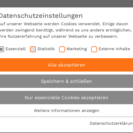
Datenschutzeinstellungen
SACHVERSTÄNDIGE FINDEN!
Auf unserer Webseite werden Cookies verwendet. Einige davon
werden zwingend benötigt, während es uns andere ermöglichen,
Ihre Nutzererfahrung auf unserer Webseite zu verbessern.
e Mitgliedschaft
Über den VPB
Karriere
Essenziell
Statistik
Marketing
Externe Inhalte
Alle akzeptieren
recht
Expertentipps
Architektenhonorar
Speichern & schließen
Expertentipps
Nur essenzielle Cookies akzeptieren
Weitere Informationen anzeigen
Essenziell
Interessante Expertentipps mit baurechtlichem In
Essenzielle Cookies werden für grundlegende Funktionen der
Datenschutzerklärun
Webseite benötigt. Dadurch ist gewährleistet, dass die