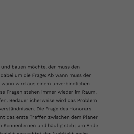
en und bauen möchte, der muss den
s dabei um die Frage: Ab wann muss der
b wann wird aus einem unverbindlichen
iese Fragen stehen immer wieder im Raum,
fen. Bedauerlicherweise wird das Problem
verständnissen. Die Frage des Honorars
ient das erste Treffen zwischen dem Planer
em Kennenlernen und häufig steht am Ende
rojekt betrachtet der Architekt meist