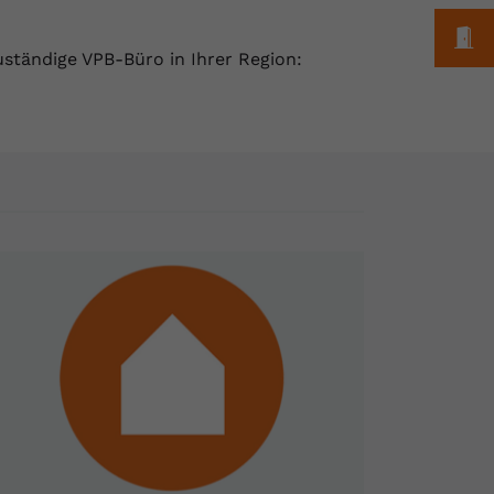
M
uständige VPB-Büro in Ihrer Region: