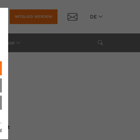
Kontakt
DE
MITGLIED WERDEN!
Suche
Presse
halt
g