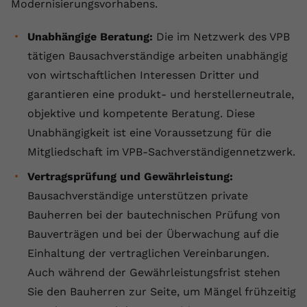
Modernisierungsvorhabens.
registriert eine eindeutige ID, um
Zweck
Daten darüber zu speichern, welche
Unabhängige Beratung:
Die im Netzwerk des VPB
Videos von YouTube der Nutzer
tätigen Bausachverständige arbeiten unabhängig
gesehen hat.
von wirtschaftlichen Interessen Dritter und
garantieren eine produkt- und herstellerneutrale,
Name
yt-remote-connected-devices
objektive und kompetente Beratung. Diese
Anbieter
Youtube.com
Unabhängigkeit ist eine Voraussetzung für die
Mitgliedschaft im VPB-Sachverständigennetzwerk.
Laufzeit
Session
Vertragsprüfung und Gewährleistung:
YouTube setzt diesen Cookie, um die
Bausachverständige unterstützen private
Videopräferenzen des Nutzers zu
Zweck
Bauherren bei der bautechnischen Prüfung von
speichern, der eingebettete YouTube-
Videos verwendet.
Bauverträgen und bei der Überwachung auf die
Einhaltung der vertraglichen Vereinbarungen.
Auch während der Gewährleistungsfrist stehen
Sie den Bauherren zur Seite, um Mängel frühzeitig