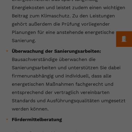
Energiekosten und leistet zudem einen wichtigen
Anbieter
youtube.com
Beitrag zum Klimaschutz. Zu den Leistungen
Laufzeit
2 Jahre
gehört außerdem die Prüfung vorliegender
Planungen für eine anstehende energetische
YouTube setzt dieses Cookie über
M
Zweck
eingebettete YouTube-Videos und
Sanierung.
registriert anonyme statistische Daten.
Überwachung der Sanierungsarbeiten:
Bausachverständige überwachen die
Name
yt-remote-device-id
Sanierungsarbeiten und unterstützen Sie dabei
firmenunabhängig und individuell, dass alle
Anbieter
Youtube.com
energetischen Maßnahmen fachgerecht und
Laufzeit
Session
entsprechend der vertraglich vereinbarten
Standards und Ausführungsqualitäten umgesetzt
YouTube setzt diesen Cookie, um die
werden können.
Videopräferenzen des Benutzers zu
Zweck
speichern, der eingebettete YouTube-
Fördermittelberatung
Videos verwendet.