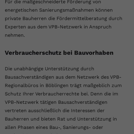
Für die maßgeschneiderte Förderung von
Name
yt.innertube::requests
energetischen Sanierungsmaßnahmen können
private Bauherren die Fördermittelberatung durch
Anbieter
youtube.com
Experten aus dem VPB-Netzwerk in Anspruch
nehmen.
Laufzeit
Session
Dieser von YouTube gesetzte Cookie
Verbraucherschutz bei Bauvorhaben
registriert eine eindeutige ID, um
Zweck
Daten darüber zu speichern, welche
Videos von YouTube der Nutzer
Die unabhängige Unterstützung durch
gesehen hat.
Bausachverständigen aus dem Netzwerk des VPB-
Regionalbüros in Böblingen trägt maßgeblich zum
Name
yt.innertube::nextId
Schutz Ihrer Verbraucherrechte bei. Denn die im
VPB-Netzwerk tätigen Bausachverständigen
Anbieter
Youtube.com
vertreten ausschließlich die Interessen der
Bauherren und bieten Rat und Unterstützung in
Laufzeit
Session
allen Phasen eines Bau-, Sanierungs- oder
Dieser von YouTube gesetzte Cookie