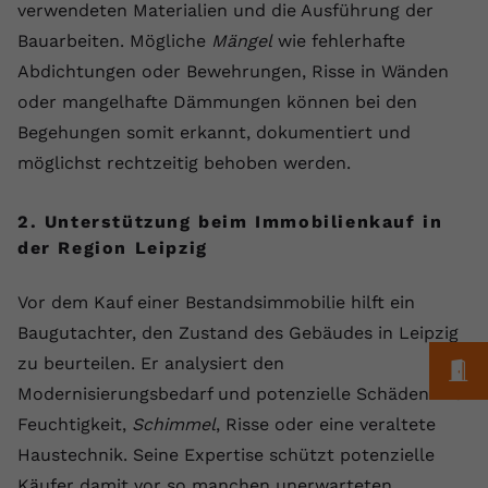
verwendeten Materialien und die Ausführung der
Anbieter
youtube.com
Bauarbeiten. Mögliche
Mängel
wie fehlerhafte
Abdichtungen oder Bewehrungen, Risse in Wänden
Laufzeit
2 Jahre
oder mangelhafte Dämmungen können bei den
YouTube setzt dieses Cookie über
Begehungen somit erkannt, dokumentiert und
Zweck
eingebettete YouTube-Videos und
möglichst rechtzeitig behoben werden.
registriert anonyme statistische Daten.
2. Unterstützung beim Immobilienkauf in
Name
yt-remote-device-id
der Region Leipzig
Anbieter
Youtube.com
Vor dem Kauf einer Bestandsimmobilie hilft ein
Baugutachter, den Zustand des Gebäudes in Leipzig
Laufzeit
Session
zu beurteilen. Er analysiert den
M
YouTube setzt diesen Cookie, um die
Modernisierungsbedarf und potenzielle Schäden wie
Videopräferenzen des Benutzers zu
Zweck
Feuchtigkeit,
Schimmel
, Risse oder eine veraltete
speichern, der eingebettete YouTube-
Videos verwendet.
Haustechnik. Seine Expertise schützt potenzielle
Käufer damit vor so manchen unerwarteten