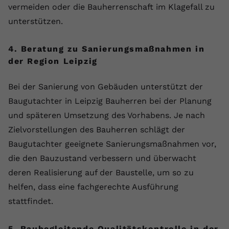
vermeiden oder die Bauherrenschaft im Klagefall zu
registriert eine eindeutige ID, um
Zweck
Daten darüber zu speichern, welche
unterstützen.
Videos von YouTube der Nutzer
gesehen hat.
4. Beratung zu Sanierungsmaßnahmen in
der Region Leipzig
Name
yt-remote-connected-devices
Bei der Sanierung von Gebäuden unterstützt der
Anbieter
Youtube.com
Baugutachter in Leipzig Bauherren bei der Planung
und späteren Umsetzung des Vorhabens. Je nach
Laufzeit
Session
Zielvorstellungen des Bauherren schlägt der
YouTube setzt diesen Cookie, um die
Baugutachter geeignete Sanierungsmaßnahmen vor,
Videopräferenzen des Nutzers zu
Zweck
die den Bauzustand verbessern und überwacht
speichern, der eingebettete YouTube-
deren Realisierung auf der Baustelle, um so zu
Videos verwendet.
helfen, dass eine fachgerechte Ausführung
stattfindet.
5. Baubegleitende Qualitätskontrolle in der