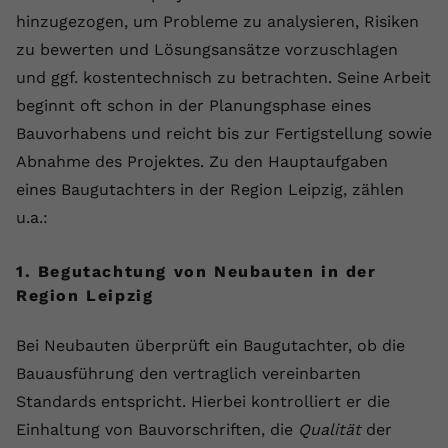
Laufzeit
1 Jahr
Name
Cookie-Informationen anzeigen
_gcl au
Zweck
wiederzuerkennen und statistische
hinzugezogen, um Probleme zu analysieren, Risiken
Informationen zur Nutzung der
Dieser Wert speichert Ihre Consent-
zu bewerten und Lösungsansätze vorzuschlagen
Anbieter
Google Ads
Externe Inhalte
Website zu erfassen.
Einstellungen. Unter anderem eine
und ggf. kostentechnisch zu betrachten. Seine Arbeit
Wir verwenden auf unserer Website externe Inhalte,
zufällig generierte ID, für die
Laufzeit
90 Tage
beginnt oft schon in der Planungsphase eines
um Ihnen zusätzliche Informationen anzubieten.
Zweck
historische Speicherung Ihrer
Bauvorhabens und reicht bis zur Fertigstellung sowie
vorgenommen Einstellungen, falls der
Wird von Google Ads für das
Name
Cookie-Informationen anzeigen
vuid
Webseiten-Betreiber dies eingestellt
Conversion-Tracking verwendet, um
Abnahme des Projektes. Zu den Hauptaufgaben
Zweck
hat.
Werbeklicks der Nutzung auf unserer
eines Baugutachters in der Region Leipzig, zählen
Anbieter
vimeo.com
Website zuzuordnen.
u.a.:
Laufzeit
2 Jahre
Name
fe_typo_user
1. Begutachtung von Neubauten in der
Vimeo installiert dieses Cookie, um
Anbieter
VPB.de
Region Leipzig
Tracking-Informationen zu sammeln,
Zweck
indem es eine eindeutige ID zum
Laufzeit
Session
Bei Neubauten überprüft ein Baugutachter, ob die
Einbetten von Videos auf der Website
setzt.
Bauausführung den vertraglich vereinbarten
Dieses Cookie wird verwendet, um die
Zweck
Speicherung von
Standards entspricht. Hierbei kontrolliert er die
Benutzereinstellungen zu ermöglichen.
Einhaltung von Bauvorschriften, die
Qualität
der
Name
CONSENT