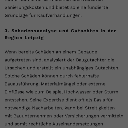
Sanierungskosten und bietet so eine fundierte
Name
yt.innertube::requests
Grundlage für Kaufverhandlungen.
Anbieter
youtube.com
3. Schadensanalyse und Gutachten in der
Laufzeit
Session
Region Leipzig
Dieser von YouTube gesetzte Cookie
Wenn bereits Schäden an einem Gebäude
registriert eine eindeutige ID, um
Zweck
Daten darüber zu speichern, welche
aufgetreten sind, analysiert der Baugutachter die
Videos von YouTube der Nutzer
Ursachen und erstellt ein unabhängiges Gutachten.
gesehen hat.
Solche Schäden können durch fehlerhafte
Bauausführung, Materialmängel oder externe
Name
yt.innertube::nextId
Einflüsse wie zum Beispiel Hochwasser oder Sturm
entstehen. Seine Expertise dient oft als Basis für
Anbieter
Youtube.com
notwendige Nacharbeiten, kann bei Streitigkeiten
Laufzeit
Session
mit Bauunternehmen oder Versicherungen vermitteln
und somit rechtliche Auseinandersetzungen
Dieser von YouTube gesetzte Cookie