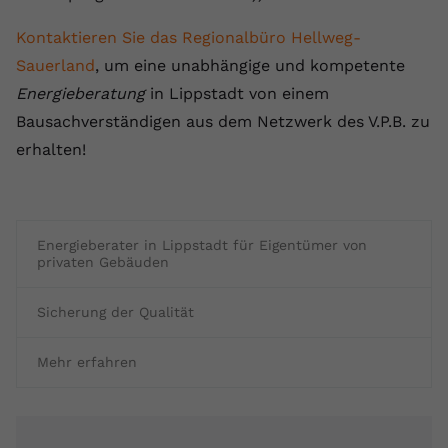
Name
yt.innertube::requests
Kontaktieren Sie das Regionalbüro Hellweg-
Sauerland
, um eine unabhängige und kompetente
Anbieter
youtube.com
Energieberatung
in Lippstadt von einem
Laufzeit
Session
Bausachverständigen aus dem Netzwerk des V.P.B. zu
erhalten!
Dieser von YouTube gesetzte Cookie
registriert eine eindeutige ID, um
Zweck
Daten darüber zu speichern, welche
Videos von YouTube der Nutzer
Energieberater in Lippstadt für Eigentümer von
gesehen hat.
privaten Gebäuden
Name
yt.innertube::nextId
Sicherung der Qualität
Anbieter
Youtube.com
Mehr erfahren
Laufzeit
Session
Dieser von YouTube gesetzte Cookie