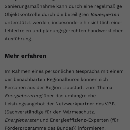
Sanierungsmaßnahme kann durch eine regelmäßige
Anbieter
youtube.com
Objektkontrolle durch die beteiligten
Bauexperten
Laufzeit
2 Jahre
unterstützt werden, insbesondere hinsichtlich einer
fehlerfreien und planungsgerechten handwerklichen
YouTube setzt dieses Cookie über
Ausführung.
Zweck
eingebettete YouTube-Videos und
registriert anonyme statistische Daten.
Mehr erfahren
Name
yt-remote-device-id
Im Rahmen eines persönlichen Gesprächs mit einem
Anbieter
Youtube.com
der benachbarten Regionalbüros können sich
Personen aus der Region Lippstadt zum Thema
Laufzeit
Session
Energieberatung
über das umfangreiche
YouTube setzt diesen Cookie, um die
Leistungsangebot der Netzwerkpartner des V.P.B.
Videopräferenzen des Benutzers zu
Zweck
(Sachverständige für den Wärmeschutz,
speichern, der eingebettete YouTube-
Energieberater
und Energieeffizienz-Experten (für
Videos verwendet.
Förderprogramme des Bundes)) informieren.