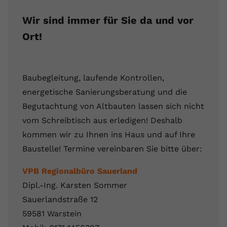
registriert eine eindeutige ID, um
Zweck
Wir sind immer für Sie da und vor
Daten darüber zu speichern, welche
Videos von YouTube der Nutzer
Ort!
gesehen hat.
Name
yt-remote-connected-devices
Baubegleitung
, laufende Kontrollen,
energetische Sanierungsberatung und die
Anbieter
Youtube.com
Begutachtung von Altbauten lassen sich nicht
Laufzeit
Session
vom Schreibtisch aus erledigen! Deshalb
kommen wir zu Ihnen ins Haus und auf Ihre
YouTube setzt diesen Cookie, um die
Baustelle! Termine vereinbaren Sie bitte über:
Videopräferenzen des Nutzers zu
Zweck
speichern, der eingebettete YouTube-
VPB Regionalbüro Sauerland
Videos verwendet.
Dipl.-Ing. Karsten Sommer
Sauerlandstraße 12
59581 Warstein