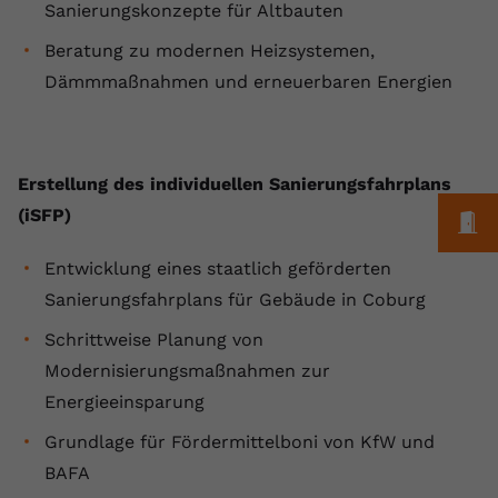
Sanierungskonzepte für Altbauten
Anbieter
youtube.com
Beratung zu modernen Heizsystemen,
Laufzeit
2 Jahre
Dämmmaßnahmen und erneuerbaren Energien
YouTube setzt dieses Cookie über
Zweck
eingebettete YouTube-Videos und
registriert anonyme statistische Daten.
Erstellung des individuellen Sanierungsfahrplans
(iSFP)
M
Name
yt-remote-device-id
Entwicklung eines staatlich geförderten
Anbieter
Youtube.com
Sanierungsfahrplans für Gebäude in Coburg
Schrittweise Planung von
Laufzeit
Session
Modernisierungsmaßnahmen zur
YouTube setzt diesen Cookie, um die
Energieeinsparung
Videopräferenzen des Benutzers zu
Zweck
speichern, der eingebettete YouTube-
Grundlage für Fördermittelboni von KfW und
Videos verwendet.
BAFA