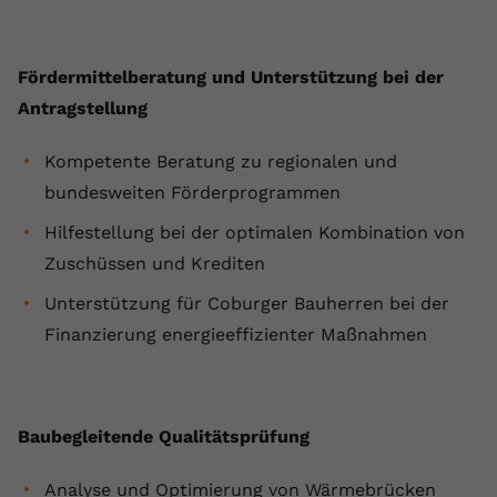
Name
yt.innertube::requests
Fördermittelberatung und Unterstützung bei der
Anbieter
youtube.com
Antragstellung
Laufzeit
Session
Kompetente Beratung zu regionalen und
Dieser von YouTube gesetzte Cookie
bundesweiten Förderprogrammen
registriert eine eindeutige ID, um
Zweck
Daten darüber zu speichern, welche
Hilfestellung bei der optimalen Kombination von
Videos von YouTube der Nutzer
Zuschüssen und Krediten
gesehen hat.
Unterstützung für Coburger Bauherren bei der
Finanzierung energieeffizienter Maßnahmen
Name
yt.innertube::nextId
Anbieter
Youtube.com
Baubegleitende Qualitätsprüfung
Laufzeit
Session
Analyse und Optimierung von Wärmebrücken
Dieser von YouTube gesetzte Cookie