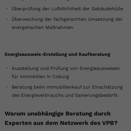
registriert eine eindeutige ID, um
Überprüfung der Luftdichtheit der Gebäudehülle
Zweck
Daten darüber zu speichern, welche
Videos von YouTube der Nutzer
Überwachung der fachgerechten Umsetzung der
gesehen hat.
energetischen Maßnahmen
Name
yt-remote-connected-devices
Energieausweis-Erstellung und Kaufberatung
Anbieter
Youtube.com
Laufzeit
Session
Ausstellung und Prüfung von Energieausweisen
für Immobilien in Coburg
YouTube setzt diesen Cookie, um die
Videopräferenzen des Nutzers zu
Beratung beim Immobilienkauf zur Einschätzung
Zweck
speichern, der eingebettete YouTube-
des Energieverbrauchs und Sanierungsbedarfs
Videos verwendet.
Warum unabhängige Beratung durch
Experten aus dem Netzwerk des VPB?