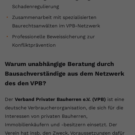
Schadenregulierung
Name
yt.innertube::requests
Zusammenarbeit mit spezialisierten
Anbieter
youtube.com
Baurechtsanwälten im VPB-Netzwerk
Laufzeit
Session
Professionelle Beweissicherung zur
Konfliktprävention
Dieser von YouTube gesetzte Cookie
registriert eine eindeutige ID, um
Zweck
Daten darüber zu speichern, welche
Warum unabhängige Beratung durch
Videos von YouTube der Nutzer
Bausachverständige aus dem Netzwerk
gesehen hat.
des den VPB?
Name
yt.innertube::nextId
Der
Verband Privater Bauherren e.V. (VPB)
ist eine
Anbieter
Youtube.com
deutsche Verbraucherorganisation, die sich für die
Interessen von privaten Bauherren,
Laufzeit
Session
Immobilienkäufern und -besitzern einsetzt. Der
Verein hat insb. den Zweck, Voraussetzungen dafür
Dieser von YouTube gesetzte Cookie