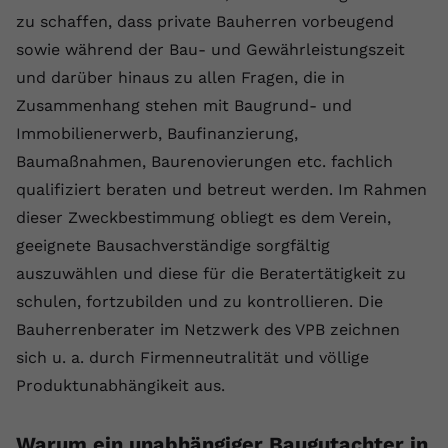
registriert eine eindeutige ID, um
zu schaffen, dass private Bauherren vorbeugend
Zweck
Daten darüber zu speichern, welche
sowie während der Bau- und Gewährleistungszeit
Videos von YouTube der Nutzer
und darüber hinaus zu allen Fragen, die in
gesehen hat.
Zusammenhang stehen mit Baugrund- und
Immobilienerwerb, Baufinanzierung,
Name
yt-remote-connected-devices
Baumaßnahmen, Baurenovierungen etc. fachlich
Anbieter
Youtube.com
qualifiziert beraten und betreut werden. Im Rahmen
dieser Zweckbestimmung obliegt es dem Verein,
Laufzeit
Session
geeignete Bausachverständige sorgfältig
auszuwählen und diese für die Beratertätigkeit zu
YouTube setzt diesen Cookie, um die
Videopräferenzen des Nutzers zu
schulen, fortzubilden und zu kontrollieren. Die
Zweck
speichern, der eingebettete YouTube-
Bauherrenberater im Netzwerk des VPB zeichnen
Videos verwendet.
sich u. a. durch Firmenneutralität und völlige
Produktunabhängikeit aus.
Warum ein unabhängiger Baugutachter in