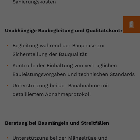
Sanierungskosten
Anbieter
youtube.com
Laufzeit
2 Jahre
M
Unabhängige Baubegleitung und Qualitätskontrolle
YouTube setzt dieses Cookie über
Zweck
eingebettete YouTube-Videos und
Begleitung während der Bauphase zur
registriert anonyme statistische Daten.
Sicherstellung der Bauqualität
Kontrolle der Einhaltung von vertraglichen
Name
yt-remote-device-id
Bauleistungsvorgaben und technischen Standards
Anbieter
Youtube.com
Unterstützung bei der Bauabnahme mit
detailliertem Abnahmeprotokoll
Laufzeit
Session
YouTube setzt diesen Cookie, um die
Videopräferenzen des Benutzers zu
Zweck
Beratung bei Baumängeln und Streitfällen
speichern, der eingebettete YouTube-
Videos verwendet.
Unterstützung bei der Mängelrüge und