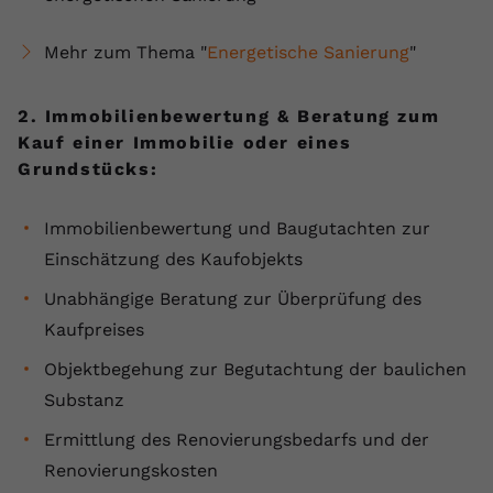
Name
yt.innertube::requests
Mehr zum Thema "
Energetische Sanierung
"
Anbieter
youtube.com
2. Immobilienbewertung & Beratung zum
Laufzeit
Session
Kauf einer Immobilie oder eines
Grundstücks:
Dieser von YouTube gesetzte Cookie
registriert eine eindeutige ID, um
Zweck
Daten darüber zu speichern, welche
Immobilienbewertung und Baugutachten zur
Videos von YouTube der Nutzer
Einschätzung des Kaufobjekts
gesehen hat.
Unabhängige Beratung zur Überprüfung des
Kaufpreises
Name
yt.innertube::nextId
Objektbegehung zur Begutachtung der baulichen
Anbieter
Youtube.com
Substanz
Laufzeit
Session
Ermittlung des Renovierungsbedarfs und der
Renovierungskosten
Dieser von YouTube gesetzte Cookie