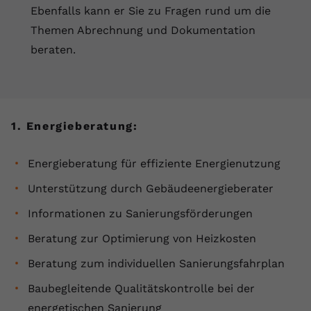
Ebenfalls kann er Sie zu Fragen rund um die
Anbieter
youtube.com
Themen Abrechnung und Dokumentation
Laufzeit
2 Jahre
beraten.
YouTube setzt dieses Cookie über
Zweck
eingebettete YouTube-Videos und
registriert anonyme statistische Daten.
1. Energieberatung:
Name
yt-remote-device-id
Energieberatung für effiziente Energienutzung
Anbieter
Youtube.com
Unterstützung durch Gebäudeenergieberater
Laufzeit
Session
Informationen zu Sanierungsförderungen
Beratung zur Optimierung von Heizkosten
YouTube setzt diesen Cookie, um die
Videopräferenzen des Benutzers zu
Beratung zum individuellen Sanierungsfahrplan
Zweck
speichern, der eingebettete YouTube-
Baubegleitende Qualitätskontrolle bei der
Videos verwendet.
energetischen Sanierung