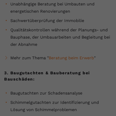
Unabhängige Beratung bei Umbauten und
registriert eine eindeutige ID, um
Zweck
Daten darüber zu speichern, welche
energetischen Renovierungen
Videos von YouTube der Nutzer
Sachwertüberprüfung der Immobilie
gesehen hat.
Qualitätskontrollen während der Planungs- und
Bauphase, der Umbauarbeiten und Begleitung bei
Name
yt-remote-connected-devices
der Abnahme
Anbieter
Youtube.com
Mehr zum Thema "
Beratung beim Erwerb
"
Laufzeit
Session
YouTube setzt diesen Cookie, um die
3. Baugutachten & Bauberatung bei
Videopräferenzen des Nutzers zu
Bauschäden:
Zweck
speichern, der eingebettete YouTube-
Videos verwendet.
Baugutachten zur Schadensanalyse
Schimmelgutachten zur Identifizierung und
Lösung von Schimmelproblemen