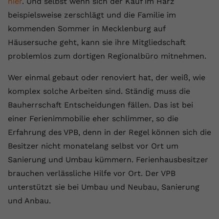
hier
. Und selbst wenn sich der Kauf im Harz
registriert eine eindeutige ID, um
beispielsweise zerschlägt und die Familie im
Zweck
Daten darüber zu speichern, welche
kommenden Sommer in Mecklenburg auf
Videos von YouTube der Nutzer
gesehen hat.
Häusersuche geht, kann sie ihre Mitgliedschaft
problemlos zum dortigen Regionalbüro mitnehmen.
Name
yt-remote-connected-devices
Wer einmal gebaut oder renoviert hat, der weiß, wie
komplex solche Arbeiten sind. Ständig muss die
Anbieter
Youtube.com
Bauherrschaft Entscheidungen fällen. Das ist bei
Laufzeit
Session
einer Ferienimmobilie eher schlimmer, so die
Erfahrung des VPB, denn in der Regel können sich die
YouTube setzt diesen Cookie, um die
Videopräferenzen des Nutzers zu
Besitzer nicht monatelang selbst vor Ort um
Zweck
speichern, der eingebettete YouTube-
Sanierung und Umbau kümmern. Ferienhausbesitzer
Videos verwendet.
brauchen verlässliche Hilfe vor Ort. Der VPB
unterstützt sie bei Umbau und Neubau, Sanierung
und Anbau.