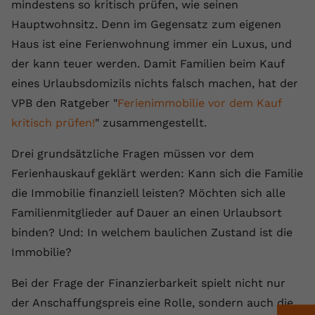
Laufzeit
1 Jahr
mindestens so kritisch prüfen, wie seinen
Name
Cookie-Informationen anzeigen
_gcl au
Zweck
wiederzuerkennen und statistische
Hauptwohnsitz. Denn im Gegensatz zum eigenen
Informationen zur Nutzung der
Dieser Wert speichert Ihre Consent-
Anbieter
Google Ads
Externe Inhalte
Haus ist eine Ferienwohnung immer ein Luxus, und
Website zu erfassen.
Einstellungen. Unter anderem eine
Wir verwenden auf unserer Website externe Inhalte,
der kann teuer werden. Damit Familien beim Kauf
zufällig generierte ID, für die
Laufzeit
90 Tage
um Ihnen zusätzliche Informationen anzubieten.
Zweck
historische Speicherung Ihrer
eines Urlaubsdomizils nichts falsch machen, hat der
vorgenommen Einstellungen, falls der
Wird von Google Ads für das
VPB den Ratgeber "
Ferienimmobilie vor dem Kauf
Name
Cookie-Informationen anzeigen
vuid
Webseiten-Betreiber dies eingestellt
Conversion-Tracking verwendet, um
Zweck
kritisch prüfen!
" zusammengestellt.
hat.
Werbeklicks der Nutzung auf unserer
Anbieter
vimeo.com
Website zuzuordnen.
Drei grundsätzliche Fragen müssen vor dem
Laufzeit
2 Jahre
Name
fe_typo_user
Ferienhauskauf geklärt werden: Kann sich die Familie
die Immobilie finanziell leisten? Möchten sich alle
Vimeo installiert dieses Cookie, um
Anbieter
VPB.de
Tracking-Informationen zu sammeln,
Familienmitglieder auf Dauer an einen Urlaubsort
Zweck
indem es eine eindeutige ID zum
binden? Und: In welchem baulichen Zustand ist die
Laufzeit
Session
Einbetten von Videos auf der Website
Immobilie?
setzt.
Dieses Cookie wird verwendet, um die
Zweck
Speicherung von
Bei der Frage der Finanzierbarkeit spielt nicht nur
Benutzereinstellungen zu ermöglichen.
der Anschaffungspreis eine Rolle, sondern auch die
Name
CONSENT