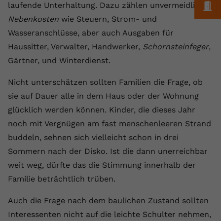
M
laufende Unterhaltung. Dazu zählen unvermeidliche
Anbieter
youtube.com
Nebenkosten
wie Steuern, Strom- und
Wasseranschlüsse, aber auch Ausgaben für
Laufzeit
2 Jahre
Haussitter, Verwalter, Handwerker,
Schornsteinfeger
,
YouTube setzt dieses Cookie über
Gärtner, und Winterdienst.
Zweck
eingebettete YouTube-Videos und
registriert anonyme statistische Daten.
Nicht unterschätzen sollten Familien die Frage, ob
sie auf Dauer alle in dem Haus oder der Wohnung
Name
yt-remote-device-id
glücklich werden können. Kinder, die dieses Jahr
noch mit Vergnügen am fast menschenleeren Strand
Anbieter
Youtube.com
buddeln, sehnen sich vielleicht schon in drei
Sommern nach der Disko. Ist die dann unerreichbar
Laufzeit
Session
weit weg, dürfte das die Stimmung innerhalb der
YouTube setzt diesen Cookie, um die
Familie beträchtlich trüben.
Videopräferenzen des Benutzers zu
Zweck
speichern, der eingebettete YouTube-
Auch die Frage nach dem baulichen Zustand sollten
Videos verwendet.
Interessenten nicht auf die leichte Schulter nehmen,