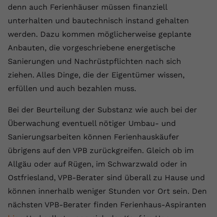
denn auch Ferienhäuser müssen finanziell
Name
yt.innertube::requests
unterhalten und bautechnisch instand gehalten
werden. Dazu kommen möglicherweise geplante
Anbieter
youtube.com
Anbauten, die vorgeschriebene energetische
Laufzeit
Session
Sanierungen und Nachrüstpflichten nach sich
ziehen. Alles Dinge, die der Eigentümer wissen,
Dieser von YouTube gesetzte Cookie
erfüllen und auch bezahlen muss.
registriert eine eindeutige ID, um
Zweck
Daten darüber zu speichern, welche
Bei der Beurteilung der Substanz wie auch bei der
Videos von YouTube der Nutzer
gesehen hat.
Überwachung eventuell nötiger Umbau- und
Sanierungsarbeiten können Ferienhauskäufer
übrigens auf den VPB zurückgreifen. Gleich ob im
Name
yt.innertube::nextId
Allgäu oder auf Rügen, im Schwarzwald oder in
Anbieter
Youtube.com
Ostfriesland, VPB-Berater sind überall zu Hause und
können innerhalb weniger Stunden vor Ort sein. Den
Laufzeit
Session
nächsten VPB-Berater finden Ferienhaus-Aspiranten
Dieser von YouTube gesetzte Cookie