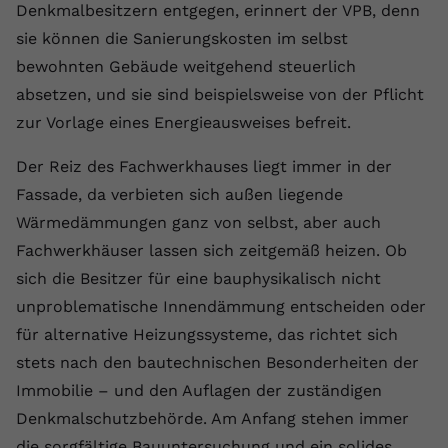
Denkmalbesitzern entgegen, erinnert der VPB, denn
Anbieter
youtube.com
sie können die Sanierungskosten im selbst
bewohnten Gebäude weitgehend steuerlich
Laufzeit
2 Jahre
absetzen, und sie sind beispielsweise von der Pflicht
YouTube setzt dieses Cookie über
zur Vorlage eines Energieausweises befreit.
Zweck
eingebettete YouTube-Videos und
registriert anonyme statistische Daten.
Der Reiz des Fachwerkhauses liegt immer in der
Fassade, da verbieten sich außen liegende
Name
yt-remote-device-id
Wärmedämmungen ganz von selbst, aber auch
Fachwerkhäuser lassen sich zeitgemäß heizen. Ob
Anbieter
Youtube.com
sich die Besitzer für eine bauphysikalisch nicht
unproblematische Innendämmung entscheiden oder
Laufzeit
Session
für alternative Heizungssysteme, das richtet sich
YouTube setzt diesen Cookie, um die
stets nach den bautechnischen Besonderheiten der
Videopräferenzen des Benutzers zu
Zweck
Immobilie – und den Auflagen der zuständigen
speichern, der eingebettete YouTube-
Videos verwendet.
Denkmalschutzbehörde. Am Anfang stehen immer
die sorgfältige Bauuntersuchung und ein solides