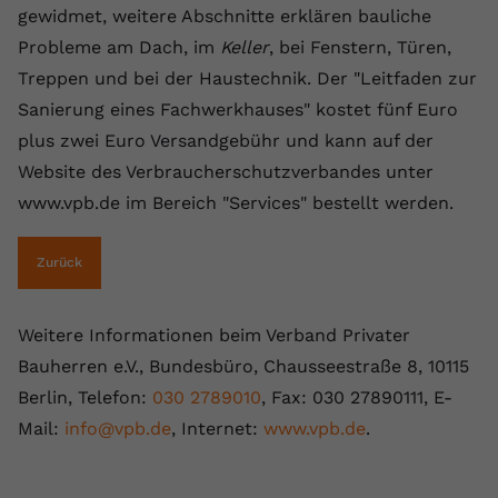
gewidmet, weitere Abschnitte erklären bauliche
registriert eine eindeutige ID, um
Zweck
Daten darüber zu speichern, welche
Probleme am Dach, im
Keller
, bei Fenstern, Türen,
Videos von YouTube der Nutzer
Treppen und bei der Haustechnik. Der "Leitfaden zur
gesehen hat.
Sanierung eines Fachwerkhauses" kostet fünf Euro
plus zwei Euro Versandgebühr und kann auf der
Name
yt-remote-connected-devices
Website des Verbraucherschutzverbandes unter
www.vpb.de im Bereich "Services" bestellt werden.
Anbieter
Youtube.com
Laufzeit
Session
Zurück
YouTube setzt diesen Cookie, um die
Videopräferenzen des Nutzers zu
Weitere Informationen beim Verband Privater
Zweck
speichern, der eingebettete YouTube-
Bauherren e.V., Bundesbüro, Chausseestraße 8, 10115
Videos verwendet.
Berlin, Telefon:
030 2789010
, Fax: 030 27890111, E-
Mail:
info@vpb.de
, Internet:
www.vpb.de
.