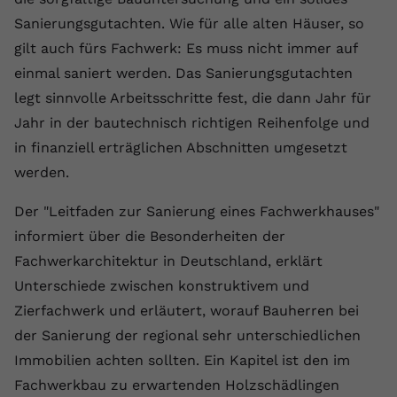
Sanierungsgutachten. Wie für alle alten Häuser, so
Name
yt.innertube::requests
gilt auch fürs Fachwerk: Es muss nicht immer auf
Anbieter
youtube.com
einmal saniert werden. Das Sanierungsgutachten
legt sinnvolle Arbeitsschritte fest, die dann Jahr für
Laufzeit
Session
Jahr in der bautechnisch richtigen Reihenfolge und
Dieser von YouTube gesetzte Cookie
in finanziell erträglichen Abschnitten umgesetzt
registriert eine eindeutige ID, um
werden.
Zweck
Daten darüber zu speichern, welche
Videos von YouTube der Nutzer
Der "Leitfaden zur Sanierung eines Fachwerkhauses"
gesehen hat.
informiert über die Besonderheiten der
Fachwerkarchitektur in Deutschland, erklärt
Name
yt.innertube::nextId
Unterschiede zwischen konstruktivem und
Zierfachwerk und erläutert, worauf Bauherren bei
Anbieter
Youtube.com
der Sanierung der regional sehr unterschiedlichen
Laufzeit
Session
Immobilien achten sollten. Ein Kapitel ist den im
Fachwerkbau zu erwartenden Holzschädlingen
Dieser von YouTube gesetzte Cookie