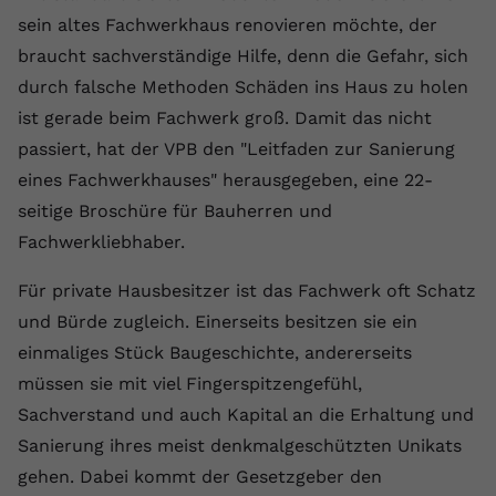
Laufzeit
1 Jahr
Name
Cookie-Informationen anzeigen
_gcl au
Zweck
wiederzuerkennen und statistische
sein altes Fachwerkhaus renovieren möchte, der
Informationen zur Nutzung der
Dieser Wert speichert Ihre Consent-
braucht sachverständige Hilfe, denn die Gefahr, sich
Anbieter
Google Ads
Externe Inhalte
Website zu erfassen.
Einstellungen. Unter anderem eine
durch falsche Methoden Schäden ins Haus zu holen
Wir verwenden auf unserer Website externe Inhalte,
zufällig generierte ID, für die
Laufzeit
90 Tage
ist gerade beim Fachwerk groß. Damit das nicht
um Ihnen zusätzliche Informationen anzubieten.
Zweck
historische Speicherung Ihrer
passiert, hat der VPB den "Leitfaden zur Sanierung
vorgenommen Einstellungen, falls der
Wird von Google Ads für das
Name
Cookie-Informationen anzeigen
vuid
Webseiten-Betreiber dies eingestellt
Conversion-Tracking verwendet, um
eines Fachwerkhauses" herausgegeben, eine 22-
Zweck
hat.
Werbeklicks der Nutzung auf unserer
seitige Broschüre für Bauherren und
Anbieter
vimeo.com
Website zuzuordnen.
Fachwerkliebhaber.
Laufzeit
2 Jahre
Name
fe_typo_user
Für private Hausbesitzer ist das Fachwerk oft Schatz
Vimeo installiert dieses Cookie, um
Anbieter
VPB.de
und Bürde zugleich. Einerseits besitzen sie ein
Tracking-Informationen zu sammeln,
einmaliges Stück Baugeschichte, andererseits
Zweck
indem es eine eindeutige ID zum
Laufzeit
Session
Einbetten von Videos auf der Website
müssen sie mit viel Fingerspitzengefühl,
setzt.
Dieses Cookie wird verwendet, um die
Sachverstand und auch Kapital an die Erhaltung und
Zweck
Speicherung von
Sanierung ihres meist denkmalgeschützten Unikats
Benutzereinstellungen zu ermöglichen.
gehen. Dabei kommt der Gesetzgeber den
Name
CONSENT