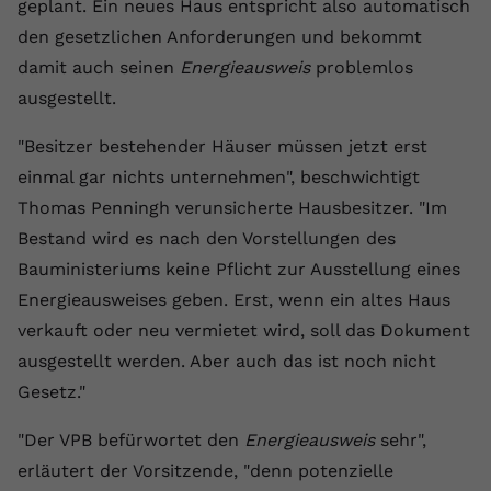
geplant. Ein neues Haus entspricht also automatisch
registriert eine eindeutige ID, um
den gesetzlichen Anforderungen und bekommt
Zweck
Daten darüber zu speichern, welche
Videos von YouTube der Nutzer
damit auch seinen
Energieausweis
problemlos
gesehen hat.
ausgestellt.
"Besitzer bestehender Häuser müssen jetzt erst
Name
yt-remote-connected-devices
einmal gar nichts unternehmen", beschwichtigt
Anbieter
Youtube.com
Thomas Penningh verunsicherte Hausbesitzer. "Im
Bestand wird es nach den Vorstellungen des
Laufzeit
Session
Bauministeriums keine Pflicht zur Ausstellung eines
Energieausweises geben. Erst, wenn ein altes Haus
YouTube setzt diesen Cookie, um die
Videopräferenzen des Nutzers zu
verkauft oder neu vermietet wird, soll das Dokument
Zweck
speichern, der eingebettete YouTube-
ausgestellt werden. Aber auch das ist noch nicht
Videos verwendet.
Gesetz."
"Der VPB befürwortet den
Energieausweis
sehr",
erläutert der Vorsitzende, "denn potenzielle