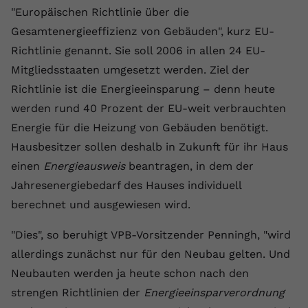
"Europäischen Richtlinie über die
Name
yt.innertube::requests
Gesamtenergieeffizienz von Gebäuden", kurz EU-
Richtlinie genannt. Sie soll 2006 in allen 24 EU-
Anbieter
youtube.com
Mitgliedsstaaten umgesetzt werden. Ziel der
Laufzeit
Session
Richtlinie ist die Energieeinsparung – denn heute
werden rund 40 Prozent der EU-weit verbrauchten
Dieser von YouTube gesetzte Cookie
registriert eine eindeutige ID, um
Energie für die Heizung von Gebäuden benötigt.
Zweck
Daten darüber zu speichern, welche
Hausbesitzer sollen deshalb in Zukunft für ihr Haus
Videos von YouTube der Nutzer
einen
Energieausweis
beantragen, in dem der
gesehen hat.
Jahresenergiebedarf des Hauses individuell
berechnet und ausgewiesen wird.
Name
yt.innertube::nextId
"Dies", so beruhigt VPB-Vorsitzender Penningh, "wird
Anbieter
Youtube.com
allerdings zunächst nur für den Neubau gelten. Und
Neubauten werden ja heute schon nach den
Laufzeit
Session
strengen Richtlinien der
Energieeinsparverordnung
Dieser von YouTube gesetzte Cookie