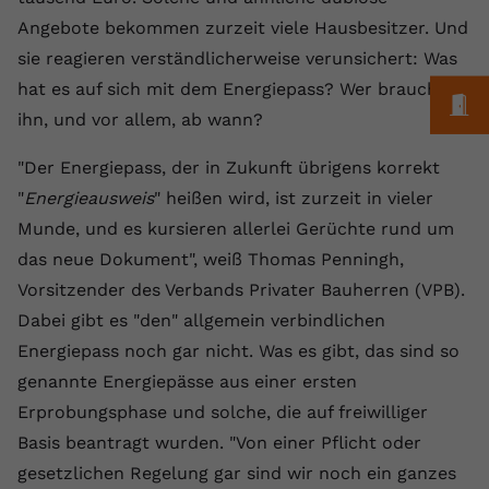
Laufzeit
1 Jahr
Name
Cookie-Informationen anzeigen
_gcl au
Zweck
wiederzuerkennen und statistische
Angebote bekommen zurzeit viele Hausbesitzer. Und
Informationen zur Nutzung der
Dieser Wert speichert Ihre Consent-
Anbieter
Google Ads
sie reagieren verständlicherweise verunsichert: Was
Externe Inhalte
Website zu erfassen.
Einstellungen. Unter anderem eine
hat es auf sich mit dem Energiepass? Wer braucht
Wir verwenden auf unserer Website externe Inhalte,
M
zufällig generierte ID, für die
Laufzeit
90 Tage
um Ihnen zusätzliche Informationen anzubieten.
ihn, und vor allem, ab wann?
Zweck
historische Speicherung Ihrer
vorgenommen Einstellungen, falls der
Wird von Google Ads für das
Name
Cookie-Informationen anzeigen
vuid
"Der Energiepass, der in Zukunft übrigens korrekt
Webseiten-Betreiber dies eingestellt
Conversion-Tracking verwendet, um
Zweck
hat.
"
Energieausweis
Werbeklicks der Nutzung auf unserer
" heißen wird, ist zurzeit in vieler
Anbieter
vimeo.com
Website zuzuordnen.
Munde, und es kursieren allerlei Gerüchte rund um
Laufzeit
2 Jahre
das neue Dokument", weiß Thomas Penningh,
Name
fe_typo_user
Vorsitzender des Verbands Privater Bauherren (VPB).
Vimeo installiert dieses Cookie, um
Anbieter
VPB.de
Dabei gibt es "den" allgemein verbindlichen
Tracking-Informationen zu sammeln,
Energiepass noch gar nicht. Was es gibt, das sind so
Zweck
indem es eine eindeutige ID zum
Laufzeit
Session
Einbetten von Videos auf der Website
genannte Energiepässe aus einer ersten
setzt.
Dieses Cookie wird verwendet, um die
Erprobungsphase und solche, die auf freiwilliger
Zweck
Speicherung von
Basis beantragt wurden. "Von einer Pflicht oder
Benutzereinstellungen zu ermöglichen.
Name
CONSENT
gesetzlichen Regelung gar sind wir noch ein ganzes