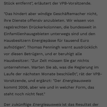
Stück entfernt", erläutert der VPB-Vorsitzende.
Anbieter
youtube.com
"Das hindert aber windige Geschäftemacher nicht,
Laufzeit
2 Jahre
ihre Dienste offensiv anzubieten. Wir wissen von
YouTube setzt dieses Cookie über
regelrechten Drückerkolonnen, die bundesweit in
Zweck
eingebettete YouTube-Videos und
Einfamilienhausgebieten unterwegs sind und den
registriert anonyme statistische Daten.
Hausbesitzern Energiepässe für tausend Euro
aufnötigen". Thomas Penningh warnt ausdrücklich
Name
yt-remote-device-id
vor diesen Betrügern, und er beruhigt alle
Hausbesitzer: "Zur Zeit müssen Sie gar nichts
Anbieter
Youtube.com
unternehmen. Warten Sie ab, was die Regierung im
Laufzeit
Session
Laufe der nächsten Monate beschließt", rät der VPB-
Vorsitzende, und ergänzt: "Der
Energieausweis
YouTube setzt diesen Cookie, um die
kommt 2006, aber wie und in welcher Form, das
Videopräferenzen des Benutzers zu
Zweck
steht noch nicht fest."
speichern, der eingebettete YouTube-
Videos verwendet.
Der zukünftige
Energieausweis
ist das Resultat der