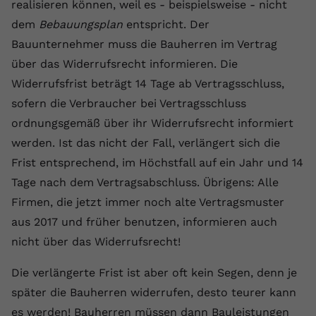
realisieren können, weil es - beispielsweise - nicht
registriert eine eindeutige ID, um
dem
Bebauungsplan
entspricht. Der
Zweck
Daten darüber zu speichern, welche
Videos von YouTube der Nutzer
Bauunternehmer muss die Bauherren im Vertrag
gesehen hat.
über das Widerrufsrecht informieren. Die
Widerrufsfrist beträgt 14 Tage ab Vertragsschluss,
Name
yt-remote-connected-devices
sofern die Verbraucher bei Vertragsschluss
ordnungsgemäß über ihr Widerrufsrecht informiert
Anbieter
Youtube.com
werden. Ist das nicht der Fall, verlängert sich die
Frist entsprechend, im Höchstfall auf ein Jahr und 14
Laufzeit
Session
Tage nach dem Vertragsabschluss. Übrigens: Alle
YouTube setzt diesen Cookie, um die
Firmen, die jetzt immer noch alte Vertragsmuster
Videopräferenzen des Nutzers zu
Zweck
aus 2017 und früher benutzen, informieren auch
speichern, der eingebettete YouTube-
Videos verwendet.
nicht über das Widerrufsrecht!
Die verlängerte Frist ist aber oft kein Segen, denn je
später die Bauherren widerrufen, desto teurer kann
es werden! Bauherren müssen dann Bauleistungen