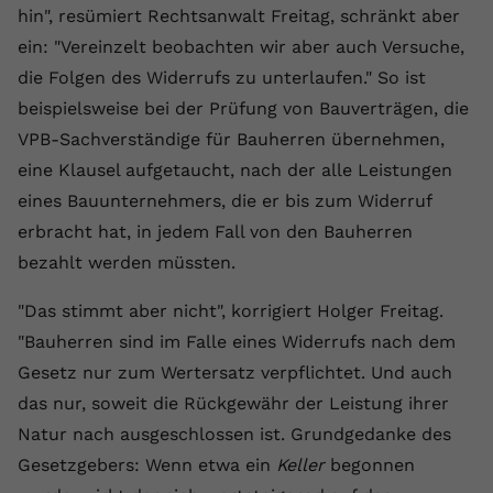
hin", resümiert Rechtsanwalt Freitag, schränkt aber
Anbieter
youtube.com
ein: "Vereinzelt beobachten wir aber auch Versuche,
Laufzeit
2 Jahre
die Folgen des Widerrufs zu unterlaufen." So ist
beispielsweise bei der Prüfung von Bauverträgen, die
YouTube setzt dieses Cookie über
VPB-Sachverständige für Bauherren übernehmen,
Zweck
eingebettete YouTube-Videos und
eine Klausel aufgetaucht, nach der alle Leistungen
registriert anonyme statistische Daten.
eines Bauunternehmers, die er bis zum Widerruf
erbracht hat, in jedem Fall von den Bauherren
Name
yt-remote-device-id
bezahlt werden müssten.
Anbieter
Youtube.com
"Das stimmt aber nicht", korrigiert Holger Freitag.
Laufzeit
Session
"Bauherren sind im Falle eines Widerrufs nach dem
Gesetz nur zum Wertersatz verpflichtet. Und auch
YouTube setzt diesen Cookie, um die
das nur, soweit die Rückgewähr der Leistung ihrer
Videopräferenzen des Benutzers zu
Zweck
speichern, der eingebettete YouTube-
Natur nach ausgeschlossen ist. Grundgedanke des
Videos verwendet.
Gesetzgebers: Wenn etwa ein
Keller
begonnen