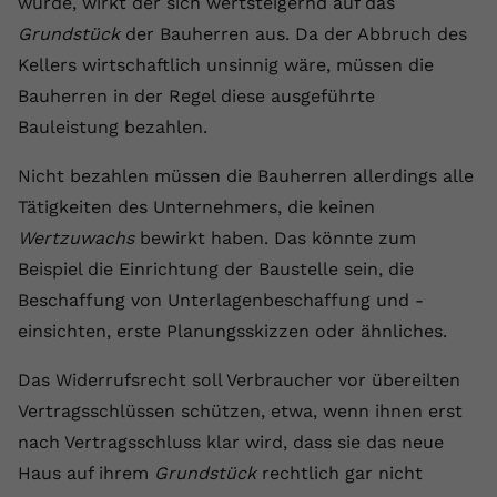
wurde, wirkt der sich wertsteigernd auf das
Grundstück
der Bauherren aus. Da der Abbruch des
Name
yt.innertube::requests
Kellers wirtschaftlich unsinnig wäre, müssen die
Anbieter
youtube.com
Bauherren in der Regel diese ausgeführte
Bauleistung bezahlen.
Laufzeit
Session
Nicht bezahlen müssen die Bauherren allerdings alle
Dieser von YouTube gesetzte Cookie
registriert eine eindeutige ID, um
Tätigkeiten des Unternehmers, die keinen
Zweck
Daten darüber zu speichern, welche
Wertzuwachs
bewirkt haben. Das könnte zum
Videos von YouTube der Nutzer
Beispiel die Einrichtung der Baustelle sein, die
gesehen hat.
Beschaffung von Unterlagenbeschaffung und -
einsichten, erste Planungsskizzen oder ähnliches.
Name
yt.innertube::nextId
Das Widerrufsrecht soll Verbraucher vor übereilten
Anbieter
Youtube.com
Vertragsschlüssen schützen, etwa, wenn ihnen erst
nach Vertragsschluss klar wird, dass sie das neue
Laufzeit
Session
Haus auf ihrem
Grundstück
rechtlich gar nicht
Dieser von YouTube gesetzte Cookie