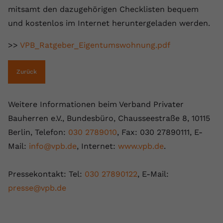
registriert eine eindeutige ID, um
mitsamt den dazugehörigen Checklisten bequem
Zweck
Daten darüber zu speichern, welche
und kostenlos im Internet heruntergeladen werden.
Videos von YouTube der Nutzer
gesehen hat.
>>
VPB_Ratgeber_Eigentumswohnung.pdf
Name
yt-remote-connected-devices
Zurück
Anbieter
Youtube.com
Weitere Informationen beim Verband Privater
Laufzeit
Session
Bauherren e.V., Bundesbüro, Chausseestraße 8, 10115
Berlin, Telefon:
030 2789010
, Fax: 030 27890111, E-
YouTube setzt diesen Cookie, um die
Mail:
info@vpb.de
, Internet:
www.vpb.de
.
Videopräferenzen des Nutzers zu
Zweck
speichern, der eingebettete YouTube-
Videos verwendet.
Pressekontakt: Tel:
030 27890122
, E-Mail:
presse@vpb.de