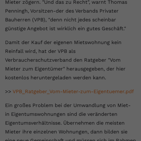
Laufzeit
1 Jahr
Mieter zögern. "Und das zu Recht", warnt Thomas
Name
Cookie-Informationen anzeigen
_gcl au
Zweck
wiederzuerkennen und statistische
Penningh, Vorsitzen-der des Verbands Privater
Informationen zur Nutzung der
Dieser Wert speichert Ihre Consent-
Anbieter
Google Ads
Externe Inhalte
Bauherren (VPB), "denn nicht jedes scheinbar
Website zu erfassen.
Einstellungen. Unter anderem eine
Wir verwenden auf unserer Website externe Inhalte,
günstige Angebot ist wirklich ein gutes Geschäft."
zufällig generierte ID, für die
Laufzeit
90 Tage
um Ihnen zusätzliche Informationen anzubieten.
Zweck
historische Speicherung Ihrer
Damit der Kauf der eigenen Mietswohnung kein
vorgenommen Einstellungen, falls der
Wird von Google Ads für das
Name
Cookie-Informationen anzeigen
vuid
Webseiten-Betreiber dies eingestellt
Conversion-Tracking verwendet, um
Reinfall wird, hat der VPB als
Zweck
hat.
Werbeklicks der Nutzung auf unserer
Verbraucherschutzverband den Ratgeber "Vom
Anbieter
vimeo.com
Website zuzuordnen.
Mieter zum Eigentümer" herausgegeben, der hier
Laufzeit
2 Jahre
Name
fe_typo_user
kostenlos heruntergeladen werden kann.
Vimeo installiert dieses Cookie, um
Anbieter
VPB.de
>>
VPB_Ratgeber_Vom-Mieter-zum-Eigentuemer.pdf
Tracking-Informationen zu sammeln,
Zweck
indem es eine eindeutige ID zum
Laufzeit
Session
Ein großes Problem bei der Umwandlung von Miet-
Einbetten von Videos auf der Website
in Eigentumswohnungen sind die veränderten
setzt.
Dieses Cookie wird verwendet, um die
Eigentumsverhältnisse. Übernehmen die meisten
Zweck
Speicherung von
Benutzereinstellungen zu ermöglichen.
Mieter ihre einzelnen Wohnungen, dann bilden sie
Name
CONSENT
eine neue Gemeinschaft und müssen sich im Rahmen