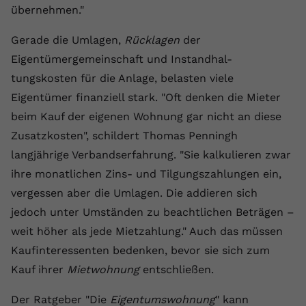
übernehmen."
Name
yt.innertube::requests
Gerade die Umlagen,
Rücklagen
der
Anbieter
youtube.com
Eigentümergemeinschaft und Instandhal-
tungskosten für die Anlage, belasten viele
Laufzeit
Session
Eigentümer finanziell stark. "Oft denken die Mieter
Dieser von YouTube gesetzte Cookie
beim Kauf der eigenen Wohnung gar nicht an diese
registriert eine eindeutige ID, um
Zusatzkosten", schildert Thomas Penningh
Zweck
Daten darüber zu speichern, welche
langjährige Verbandserfahrung. "Sie kalkulieren zwar
Videos von YouTube der Nutzer
gesehen hat.
ihre monatlichen Zins- und Tilgungszahlungen ein,
vergessen aber die Umlagen. Die addieren sich
jedoch unter Umständen zu beachtlichen Beträgen –
Name
yt.innertube::nextId
weit höher als jede Mietzahlung." Auch das müssen
Anbieter
Youtube.com
Kaufinteressenten bedenken, bevor sie sich zum
Kauf ihrer
Mietwohnung
entschließen.
Laufzeit
Session
Der Ratgeber "Die
Eigentumswohnung
" kann
Dieser von YouTube gesetzte Cookie