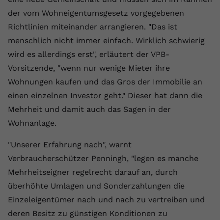
der vom Wohneigentumsgesetz vorgegebenen
Anbieter
youtube.com
Richtlinien miteinander arrangieren. "Das ist
Laufzeit
2 Jahre
menschlich nicht immer einfach. Wirklich schwierig
wird es allerdings erst", erläutert der VPB-
YouTube setzt dieses Cookie über
Zweck
eingebettete YouTube-Videos und
Vorsitzende, "wenn nur wenige Mieter ihre
registriert anonyme statistische Daten.
Wohnungen kaufen und das Gros der Immobilie an
einen einzelnen Investor geht." Dieser hat dann die
Name
yt-remote-device-id
Mehrheit und damit auch das Sagen in der
Wohnanlage.
Anbieter
Youtube.com
"Unserer Erfahrung nach", warnt
Laufzeit
Session
Verbraucherschützer Penningh, "legen es manche
YouTube setzt diesen Cookie, um die
Mehrheitseigner regelrecht darauf an, durch
Videopräferenzen des Benutzers zu
überhöhte Umlagen und Sonderzahlungen die
Zweck
speichern, der eingebettete YouTube-
Einzeleigentümer nach und nach zu vertreiben und
Videos verwendet.
deren Besitz zu günstigen Konditionen zu