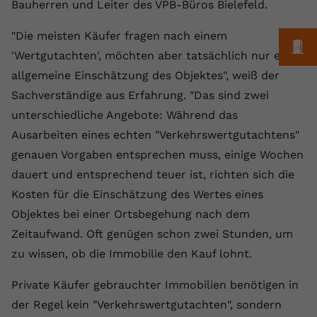
Laufzeit
1 Jahr
Bauherren und Leiter des VPB-Büros Bielefeld.
Name
Cookie-Informationen anzeigen
_gcl au
Zweck
wiederzuerkennen und statistische
Informationen zur Nutzung der
Dieser Wert speichert Ihre Consent-
"Die meisten Käufer fragen nach einem
Anbieter
Google Ads
Externe Inhalte
Website zu erfassen.
M
Einstellungen. Unter anderem eine
'Wertgutachten', möchten aber tatsächlich nur eine
Wir verwenden auf unserer Website externe Inhalte,
zufällig generierte ID, für die
Laufzeit
90 Tage
allgemeine Einschätzung des Objektes", weiß der
um Ihnen zusätzliche Informationen anzubieten.
Zweck
historische Speicherung Ihrer
Sachverständige aus Erfahrung. "Das sind zwei
vorgenommen Einstellungen, falls der
Wird von Google Ads für das
Name
Cookie-Informationen anzeigen
vuid
Webseiten-Betreiber dies eingestellt
Conversion-Tracking verwendet, um
unterschiedliche Angebote: Während das
Zweck
hat.
Werbeklicks der Nutzung auf unserer
Ausarbeiten eines echten "Verkehrswertgutachtens"
Anbieter
vimeo.com
Website zuzuordnen.
genauen Vorgaben entsprechen muss, einige Wochen
Laufzeit
2 Jahre
Name
fe_typo_user
dauert und entsprechend teuer ist, richten sich die
Kosten für die Einschätzung des Wertes eines
Vimeo installiert dieses Cookie, um
Anbieter
VPB.de
Tracking-Informationen zu sammeln,
Objektes bei einer Ortsbegehung nach dem
Zweck
indem es eine eindeutige ID zum
Zeitaufwand. Oft genügen schon zwei Stunden, um
Laufzeit
Session
Einbetten von Videos auf der Website
zu wissen, ob die Immobilie den Kauf lohnt.
setzt.
Dieses Cookie wird verwendet, um die
Zweck
Speicherung von
Private Käufer gebrauchter Immobilien benötigen in
Benutzereinstellungen zu ermöglichen.
der Regel kein "Verkehrswertgutachten", sondern
Name
CONSENT