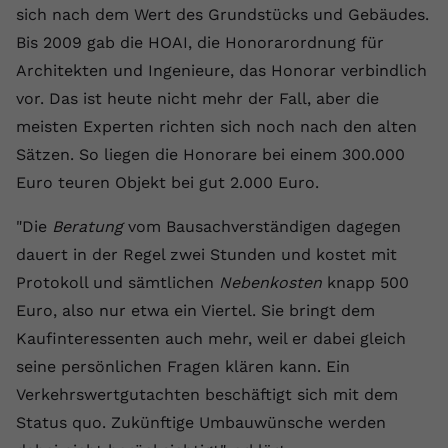
sich nach dem Wert des Grundstücks und Gebäudes.
registriert eine eindeutige ID, um
Zweck
Daten darüber zu speichern, welche
Bis 2009 gab die HOAI, die Honorarordnung für
Videos von YouTube der Nutzer
Architekten und Ingenieure, das Honorar verbindlich
gesehen hat.
vor. Das ist heute nicht mehr der Fall, aber die
meisten Experten richten sich noch nach den alten
Name
yt-remote-connected-devices
Sätzen. So liegen die Honorare bei einem 300.000
Euro teuren Objekt bei gut 2.000 Euro.
Anbieter
Youtube.com
"Die
Beratung
vom Bausachverständigen dagegen
Laufzeit
Session
dauert in der Regel zwei Stunden und kostet mit
YouTube setzt diesen Cookie, um die
Protokoll und sämtlichen
Nebenkosten
knapp 500
Videopräferenzen des Nutzers zu
Zweck
Euro, also nur etwa ein Viertel. Sie bringt dem
speichern, der eingebettete YouTube-
Kaufinteressenten auch mehr, weil er dabei gleich
Videos verwendet.
seine persönlichen Fragen klären kann. Ein
Verkehrswertgutachten beschäftigt sich mit dem
Status quo. Zukünftige Umbauwünsche werden