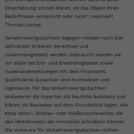
Einschätzung schnell klären, ob das Objekt ihren
Name
yt.innertube::requests
Bedürfnissen entspricht oder nicht", resümiert
Anbieter
youtube.com
Thomas Lampe.
Laufzeit
Session
Verkehrswertgutachten dagegen müssen nach klar
definierten Kriterien berechnet und
Dieser von YouTube gesetzte Cookie
zusammengestellt werden. Gebraucht werden sie
registriert eine eindeutige ID, um
Zweck
Daten darüber zu speichern, welche
vor allem bei Erb- und Ehestreitigkeiten sowie
Videos von YouTube der Nutzer
Auseinandersetzungen mit dem Finanzamt.
gesehen hat.
Qualifizierte Gutachter sind Architekten und
Ingenieure. Für das Verkehrswertgutachten
Name
yt.innertube::nextId
analysieren die Experten die bauliche Substanz und
klären, ob Baulasten auf dem
Grundstück
liegen, wie
Anbieter
Youtube.com
etwa Wohn-, Erbbau- oder Nießbrauchsrechte, die
Laufzeit
Session
den Verkehrswert der Immobilie schmälern können.
Die Honorare für Verkehrswertgutachten richten
Dieser von YouTube gesetzte Cookie