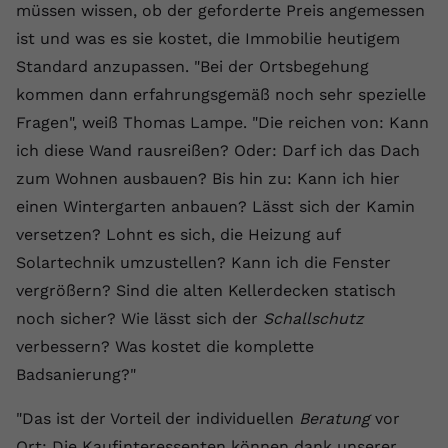
müssen wissen, ob der geforderte Preis angemessen
Anbieter
youtube.com
ist und was es sie kostet, die Immobilie heutigem
Standard anzupassen. "Bei der Ortsbegehung
Laufzeit
2 Jahre
kommen dann erfahrungsgemäß noch sehr spezielle
YouTube setzt dieses Cookie über
Fragen", weiß Thomas Lampe. "Die reichen von: Kann
Zweck
eingebettete YouTube-Videos und
ich diese Wand rausreißen? Oder: Darf ich das Dach
registriert anonyme statistische Daten.
zum Wohnen ausbauen? Bis hin zu: Kann ich hier
einen Wintergarten anbauen? Lässt sich der Kamin
Name
yt-remote-device-id
versetzen? Lohnt es sich, die Heizung auf
Solartechnik umzustellen? Kann ich die Fenster
Anbieter
Youtube.com
vergrößern? Sind die alten Kellerdecken statisch
Laufzeit
Session
noch sicher? Wie lässt sich der
Schallschutz
verbessern? Was kostet die komplette
YouTube setzt diesen Cookie, um die
Videopräferenzen des Benutzers zu
Badsanierung?"
Zweck
speichern, der eingebettete YouTube-
Videos verwendet.
"Das ist der Vorteil der individuellen
Beratung
vor
Ort: Die Kaufinteressenten können dank unserer