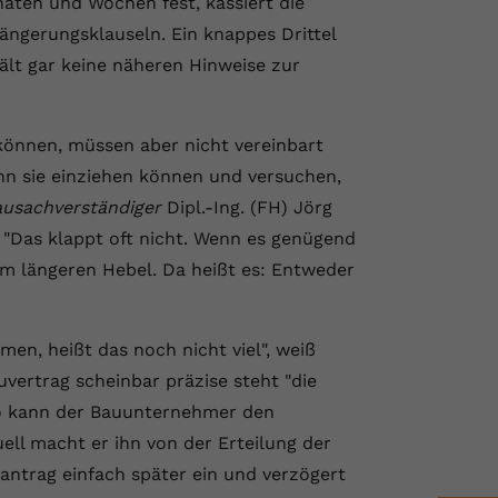
naten und Wochen fest, kassiert die
ngerungsklauseln. Ein knappes Drittel
ält gar keine näheren Hinweise zur
 können, müssen aber nicht vereinbart
nn sie einziehen können und versuchen,
ausachverständiger
Dipl.-Ing. (FH) Jörg
 "Das klappt oft nicht. Wenn es genügend
 am längeren Hebel. Da heißt es: Entweder
en, heißt das noch nicht viel", weiß
vertrag scheinbar präzise steht "die
so kann der Bauunternehmer den
ell macht er ihn von der Erteilung der
ntrag einfach später ein und verzögert