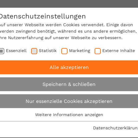
Datenschutzeinstellungen
SACHVERSTÄNDIGE FINDEN!
Auf unserer Webseite werden Cookies verwendet. Einige davon
werden zwingend benötigt, während es uns andere ermöglichen,
Ihre Nutzererfahrung auf unserer Webseite zu verbessern.
e Mitgliedschaft
Über den VPB
Karriere
Essenziell
Statistik
Marketing
Externe Inhalte
Alle akzeptieren
: Baufirmen legen Einzugstermin in der Regel nicht fest
Speichern & schließen
VPB: Baufirmen leg
Nur essenzielle Cookies akzeptieren
in der Regel nicht fe
Weitere Informationen anzeigen
Essenziell
Essenzielle Cookies werden für grundlegende Funktionen der
Datenschutzerklärun
13.08.2014
Webseite benötigt. Dadurch ist gewährleistet, dass die