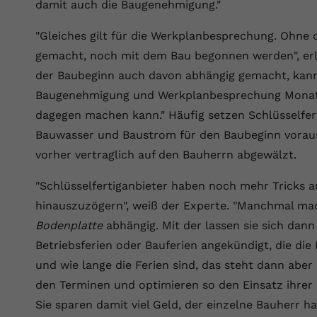
YouTube setzt dieses Cookie über
damit auch die Baugenehmigung."
Zweck
eingebettete YouTube-Videos und registriert
anonyme statistische Daten.
"Gleiches gilt für die Werkplanbesprechung. Ohne
gemacht, noch mit dem Bau begonnen werden", erl
der Baubeginn auch davon abhängig gemacht, kan
Name
yt-remote-device-id
Baugenehmigung und Werkplanbesprechung Monate 
Anbieter
Youtube.com
dagegen machen kann." Häufig setzen Schlüsselfer
Bauwasser und Baustrom für den Baubeginn voraus.
Laufzeit
Session
vorher vertraglich auf den Bauherrn abgewälzt.
YouTube setzt diesen Cookie, um die
"Schlüsselfertiganbieter haben noch mehr Tricks 
Videopräferenzen des Benutzers zu
Zweck
speichern, der eingebettete YouTube-Videos
hinauszuzögern", weiß der Experte. "Manchmal mach
verwendet.
Bodenplatte
abhängig. Mit der lassen sie sich dann
Betriebsferien oder Bauferien angekündigt, die di
Name
yt.innertube::requests
und wie lange die Ferien sind, das steht dann aber 
den Terminen und optimieren so den Einsatz ihrer
Anbieter
youtube.com
Sie sparen damit viel Geld, der einzelne Bauherr ha