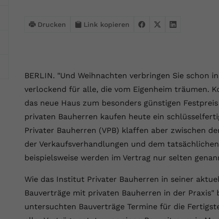
Webseite einwandfrei funktioniert.
Name
Cookie-Informationen anzeigen
cookie_optin
Drucken
Link kopieren
Anbieter
VPB.de
Statistik
Diese Technologien ermöglichen es uns, die Nutzung der
Laufzeit
1 Jahr
Website zu analysieren, um die Leistung zu messen und zu
BERLIN. "Und Weihnachten verbringen Sie schon in 
verbessern.
Dieses Cookie wird verwendet, um Ihre
verlockend für alle, die vom Eigenheim träumen. 
Zweck
Cookie-Einstellungen für diese Website zu
Name
Cookie-Informationen anzeigen
_ga
das neue Haus zum besonders günstigen Festpreis 
speichern.
privaten Bauherren kaufen heute ein schlüsselfert
Anbieter
Google Analytics 4
Marketing
Privater Bauherren (VPB) klaffen aber zwischen 
Name
SgCookieOptin.lastPreferences
Marketing-Cookies ermöglichen es uns, Ihnen relevante
der Verkaufsverhandlungen und dem tatsächlichen
Laufzeit
2 Jahre
Werbung anzuzeigen und den Erfolg unserer Werbekampagnen
beispielsweise werden im Vertrag nur selten genan
Anbieter
VPB.de
zu messen.
Wird von Google Analytics 4 verwendet, um
Nutzer wiederzuerkennen und statistische
Wie das Institut Privater Bauherren in seiner aktue
Laufzeit
1 Jahr
Zweck
Name
Cookie-Informationen anzeigen
_gcl au
Informationen zur Nutzung der Website zu
Bauverträge mit privaten Bauherren in der Praxis" 
erfassen.
Dieser Wert speichert Ihre Consent-
Anbieter
Google Ads
untersuchten Bauverträge Termine für die Fertigste
Externe Inhalte
Einstellungen. Unter anderem eine zufällig