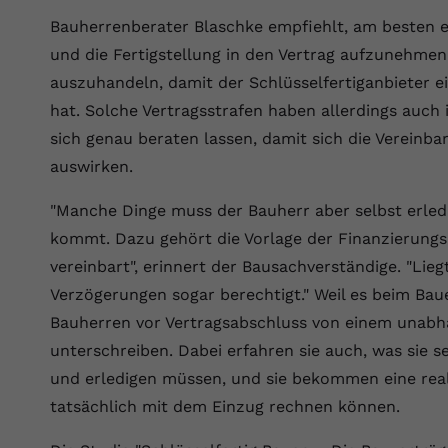
Laufzeit
Session
Bauherrenberater Blaschke empfiehlt, am besten 
Dieser von YouTube gesetzte Cookie
und die Fertigstellung in den Vertrag aufzunehmen.
registriert eine eindeutige ID, um Daten
auszuhandeln, damit der Schlüsselfertiganbieter e
Zweck
darüber zu speichern, welche Videos von
hat. Solche Vertragsstrafen haben allerdings auch
YouTube der Nutzer gesehen hat.
sich genau beraten lassen, damit sich die Vereinb
auswirken.
Name
yt.innertube::nextId
"Manche Dinge muss der Bauherr aber selbst erled
Anbieter
Youtube.com
kommt. Dazu gehört die Vorlage der Finanzierungsb
vereinbart", erinnert der Bausachverständige. "Liegt
Laufzeit
Session
Verzögerungen sogar berechtigt." Weil es beim Baue
Dieser von YouTube gesetzte Cookie
Bauherren vor Vertragsabschluss von einem unabhä
registriert eine eindeutige ID, um Daten
Zweck
unterschreiben. Dabei erfahren sie auch, was sie s
darüber zu speichern, welche Videos von
und erledigen müssen, und sie bekommen eine real
YouTube der Nutzer gesehen hat.
tatsächlich mit dem Einzug rechnen können.
Name
yt-remote-connected-devices