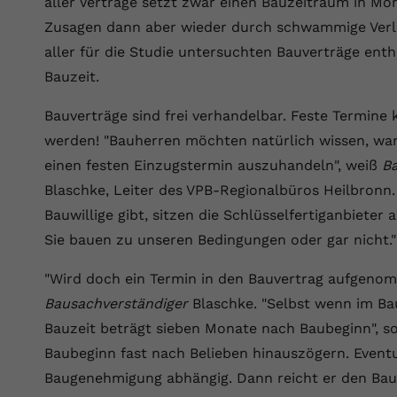
aller Verträge setzt zwar einen Bauzeitraum in Mo
Wir verwenden auf unserer Website externe Inhalte, um Ihnen
generierte ID, für die historische
Laufzeit
90 Tage
Zweck
zusätzliche Informationen anzubieten.
Speicherung Ihrer vorgenommen
Zusagen dann aber wieder durch schwammige Verlä
Einstellungen, falls der Webseiten-Betreiber
Wird von Google Ads für das Conversion-
aller für die Studie untersuchten Bauverträge enth
Name
Cookie-Informationen anzeigen
vuid
dies eingestellt hat.
Zweck
Tracking verwendet, um Werbeklicks der
Bauzeit.
Nutzung auf unserer Website zuzuordnen.
Anbieter
vimeo.com
Bauverträge sind frei verhandelbar. Feste Termine
Name
fe_typo_user
Laufzeit
2 Jahre
werden! "Bauherren möchten natürlich wissen, wa
Anbieter
VPB.de
einen festen Einzugstermin auszuhandeln", weiß
B
Vimeo installiert dieses Cookie, um
Blaschke, Leiter des VPB-Regionalbüros Heilbronn.
Tracking-Informationen zu sammeln, indem
Laufzeit
Session
Zweck
es eine eindeutige ID zum Einbetten von
Bauwillige gibt, sitzen die Schlüsselfertiganbieter
Videos auf der Website setzt.
Dieses Cookie wird verwendet, um die
Sie bauen zu unseren Bedingungen oder gar nicht."
Zweck
Speicherung von Benutzereinstellungen zu
ermöglichen.
"Wird doch ein Termin in den Bauvertrag aufgenomm
Name
CONSENT
Bausachverständiger
Blaschke. "Selbst wenn im Bau
Anbieter
youtube.com
Bauzeit beträgt sieben Monate nach Baubeginn", 
Baubeginn fast nach Belieben hinauszögern. Eventu
Laufzeit
2 Jahre
Baugenehmigung abhängig. Dann reicht er den Baua