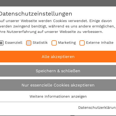
Datenschutzeinstellungen
SACHVERSTÄNDIGE FINDEN!
Auf unserer Webseite werden Cookies verwendet. Einige davon
werden zwingend benötigt, während es uns andere ermöglichen,
Ihre Nutzererfahrung auf unserer Webseite zu verbessern.
e Mitgliedschaft
Über den VPB
Ratgeber
Essenziell
Statistik
Marketing
Externe Inhalte
Alle akzeptieren
rbraucherschutz am Bau: VPB eröffnet Regionalbüro Vill
Speichern & schließen
Verbraucherschutz 
Nur essenzielle Cookies akzeptieren
eröffnet Regionalbü
Weitere Informationen anzeigen
Essenziell
Essenzielle Cookies werden für grundlegende Funktionen der
Schwenningen
Datenschutzerklärun
Webseite benötigt. Dadurch ist gewährleistet, dass die