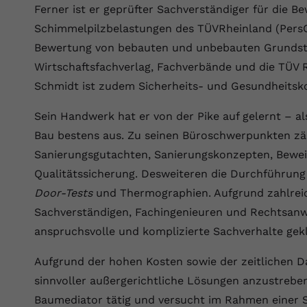
YouTube setzt dieses Cookie über
Ferner ist er geprüfter Sachverständiger für die 
Zweck
eingebettete YouTube-Videos und registriert
Schimmelpilzbelastungen des TÜVRheinland (PersCe
anonyme statistische Daten.
Bewertung von bebauten und unbebauten Grundstüc
Wirtschaftsfachverlag, Fachverbände und die TÜV 
Name
yt-remote-device-id
Schmidt ist zudem Sicherheits- und Gesundheitsko
Anbieter
Youtube.com
Sein Handwerk hat er von der Pike auf gelernt – al
Bau bestens aus. Zu seinen Büroschwerpunkten zä
Laufzeit
Session
Sanierungsgutachten, Sanierungskonzepten, Bewei
YouTube setzt diesen Cookie, um die
Qualitätssicherung. Desweiteren die Durchführun
Videopräferenzen des Benutzers zu
Zweck
Door-Tests
und Thermographien. Aufgrund zahlrei
speichern, der eingebettete YouTube-Videos
verwendet.
Sachverständigen, Fachingenieuren und Rechtsan
anspruchsvolle und komplizierte Sachverhalte gek
Name
yt.innertube::requests
Aufgrund der hohen Kosten sowie der zeitlichen D
sinnvoller außergerichtliche Lösungen anzustreben
Anbieter
youtube.com
Baumediator tätig und versucht im Rahmen einer 