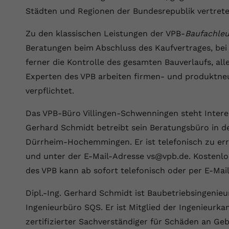
Wir verwenden auf unserer Website externe Inhalte, um Ihnen
generierte ID, für die historische
Laufzeit
90 Tage
Zweck
Städten und Regionen der Bundesrepublik vertrete
zusätzliche Informationen anzubieten.
Speicherung Ihrer vorgenommen
Einstellungen, falls der Webseiten-Betreiber
Wird von Google Ads für das Conversion-
Zu den klassischen Leistungen der VPB-
Baufachleu
Name
Cookie-Informationen anzeigen
vuid
dies eingestellt hat.
Zweck
Tracking verwendet, um Werbeklicks der
Beratungen beim Abschluss des Kaufvertrages, bei
Nutzung auf unserer Website zuzuordnen.
Anbieter
vimeo.com
ferner die Kontrolle des gesamten Bauverlaufs, al
Name
fe_typo_user
Experten des VPB arbeiten firmen- und produktneu
Laufzeit
2 Jahre
verpflichtet.
Anbieter
VPB.de
Vimeo installiert dieses Cookie, um
Tracking-Informationen zu sammeln, indem
Das VPB-Büro Villingen-Schwenningen steht Interess
Laufzeit
Session
Zweck
es eine eindeutige ID zum Einbetten von
Gerhard Schmidt betreibt sein Beratungsbüro in d
Videos auf der Website setzt.
Dieses Cookie wird verwendet, um die
Dürrheim-Hochemmingen. Er ist telefonisch zu e
Zweck
Speicherung von Benutzereinstellungen zu
und unter der E-Mail-Adresse vs@vpb.de. Kostenlos
ermöglichen.
Name
CONSENT
des VPB kann ab sofort telefonisch oder per E-Mai
Anbieter
youtube.com
Dipl.-Ing. Gerhard Schmidt ist Baubetriebsingenieu
Ingenieurbüro SQS. Er ist Mitglied der Ingenieu
Laufzeit
2 Jahre
zertifizierter Sachverständiger für Schäden an G