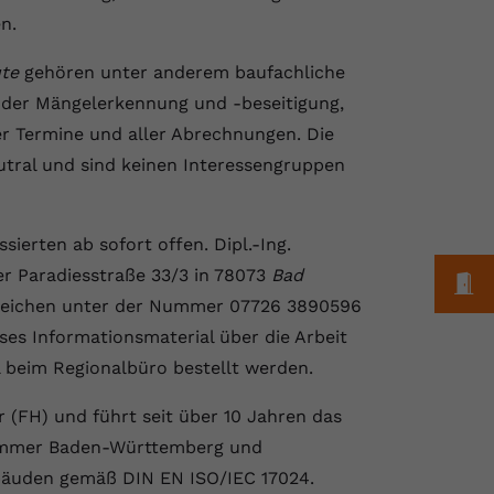
n.
te
gehören unter anderem baufachliche
 der Mängelerkennung und -beseitigung,
ler Termine und aller Abrechnungen. Die
tral und sind keinen Interessengruppen
ierten ab sofort offen. Dipl.-Ing.
er Paradiesstraße 33/3 in 78073
Bad
M
rreichen unter der Nummer 07726 3890596
es Informationsmaterial über die Arbeit
l beim Regionalbüro bestellt werden.
r (FH) und führt seit über 10 Jahren das
rkammer Baden-Württemberg und
ebäuden gemäß DIN EN ISO/IEC 17024.