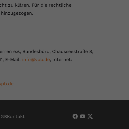
ht zu klären. Für die rechtliche
 hinzugezogen.
rren e.V., Bundesbüro, Chausseestraße 8,
11, E-Mail:
info@vpb.de
, Internet:
vpb.de
AGB
Kontakt
VPB Verband Privater
VPB Verband Priva
VPB Verband Pri