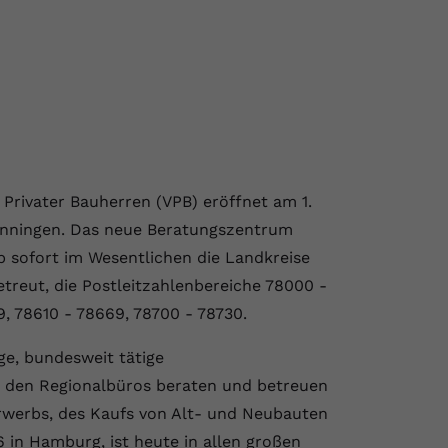
ivater Bauherren (VPB) eröffnet am 1.
wenningen. Das neue Beratungszentrum
ab sofort im Wesentlichen die Landkreise
etreut, die Postleitzahlenbereiche 78000 -
9, 78610 - 78669, 78700 - 78730.
ge, bundesweit tätige
n den Regionalbüros beraten und betreuen
erwerbs, des Kaufs von Alt- und Neubauten
 in Hamburg, ist heute in allen großen